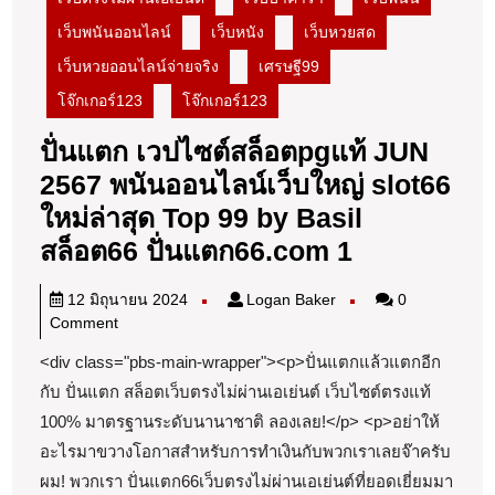
เว็บพนันออนไลน์
เว็บหนัง
เว็บหวยสด
เว็บหวยออนไลน์จ่ายจริง
เศรษฐี99
โจ๊กเกอร์123
โจ๊กเกอร์123
ปั่นแตก เวปไซต์สล็อตpgแท้ JUN
2567 พนันออนไลน์เว็บใหญ่ slot66
ใหม่ล่าสุด Top 99 by Basil
ปั่น
สล็อต66 ปั่นแตก66.com 1
แตก
12
Logan
12 มิถุนายน 2024
Logan Baker
0
เวป
มิถุนายน
Baker
Comment
ไซต์
2024
<div class="pbs-main-wrapper"><p>ปั่นแตกแล้วแตกอีก
สล็อตpgแท้
กับ ปั่นแตก สล็อตเว็บตรงไม่ผ่านเอเย่นต์ เว็บไซต์ตรงแท้
JUN
100% มาตรฐานระดับนานาชาติ ลองเลย!</p> <p>อย่าให้
2567
อะไรมาขวางโอกาสสำหรับการทำเงินกับพวกเราเลยจ๊าครับ
พนัน
ผม! พวกเรา ปั่นแตก66เว็บตรงไม่ผ่านเอเย่นต์ที่ยอดเยี่ยมมา