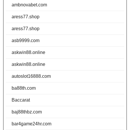
ambnovabet.com
aress77.shop
aress77.shop
asb9999.com
askwin88.online
askwin88.online
autoslot16888.com
ba88th.com
Baccarat
baj88thbz.com
bar4game24hr.com