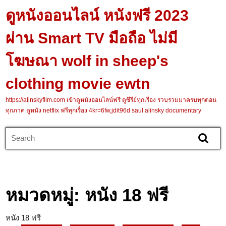
Skip
ดูหนังออนไลน์ หนังฟรี 2023
to
content
ผ่าน Smart TV มือถือ ไม่มี
Skip
to
โฆษณา wolf in sheep's
content
clothing movie ewtn
https://alinskyfilm.com เข้าดูหนังออนไลน์ฟรี ดูซีรีย์ทุกเรื่อง รวบรวมมาครบทุกตอน
ทุกภาค ดูหนัง netflix ฟรีทุกเรื่อง 4kr=6fw,jdit96d saul alinsky documentary
Search
for:
หมวดหมู่:
หนัง 18 ฟรี
หนัง 18 ฟรี