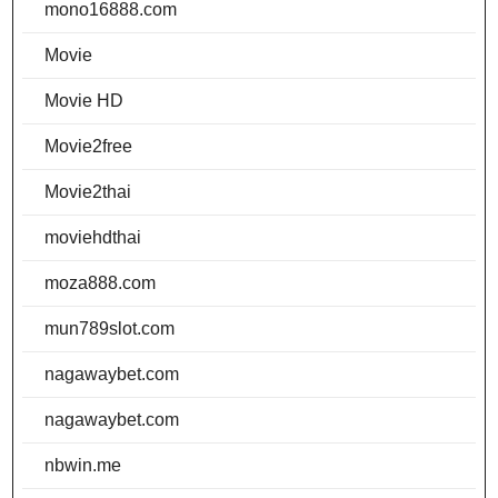
mono16888.com
Movie
Movie HD
Movie2free
Movie2thai
moviehdthai
moza888.com
mun789slot.com
nagawaybet.com
nagawaybet.com
nbwin.me