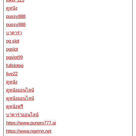
ดูหนัง
pussy888
pussy888
บาคาร่า
pg slot
pgslot
pgslot99
fullslotpg
live22
ดูหนัง
ดูหนังออนไลน์
ดูหนังออนไลน์
ดูหนังฟรี
บาคาร่าออนไลน์
https://www.punpro777.ai
https://www.ngernn.net