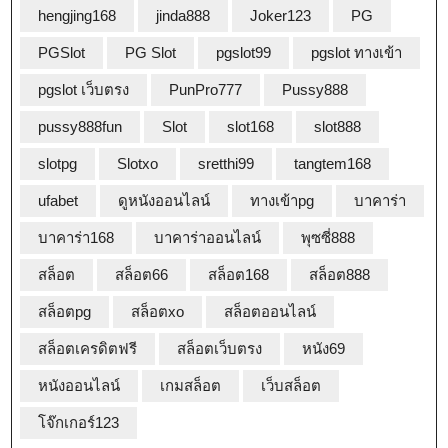
hengjing168
jinda888
Joker123
PG
PGSlot
PG Slot
pgslot99
pgslot ทางเข้า
pgslot เว็บตรง
PunPro777
Pussy888
pussy888fun
Slot
slot168
slot888
slotpg
Slotxo
sretthi99
tangtem168
ufabet
ดูหนังออนไลน์
ทางเข้าpg
บาคาร่า
บาคาร่า168
บาคาร่าออนไลน์
พุซซี่888
สล็อต
สล็อต66
สล็อต168
สล็อต888
สล็อตpg
สล็อตxo
สล็อตออนไลน์
สล็อตเครดิตฟรี
สล็อตเว็บตรง
หนัง69
หนังออนไลน์
เกมสล็อต
เว็บสล็อต
โจ๊กเกอร์123