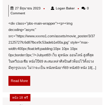
โป๊69
27
Logan
27 มิถุนายน 2023
Logan Baker
0
https://www.jubyet69.co
มิถุนายน
Baker
Comment
29
2023
<div class="pbs-main-wrapper"><p><img
April
decoding="async"
2566
src="https://www.xxxno1.com/assets/movie_poster/3/37
ดู
2125727fc6d87fbce9c53adeb1e00a.jpg" style="max-
หนังx
width:400px;float:left;padding:10px 10px 10px
เวป
0px;border:0px;"/>Jubyet69 เว็บ ดูหนังx ออนไลน์ สูงที่สุด
ไซต์
ในทวีปเอเชีย หนังโป๊69 สะสมเหล่าศิลปินตัวท็อปไว้ทั้งปวง
ดู
มีทุกรูปแบบ ไม่ว่าจะเป็น หนังหนังอาร์69 หนัง69 หนัง 18[...]
หนัง
Read
Read More
โป๊
More
ญี่ปุ่น
หนัง
หนัง 18 ฟรี
ฟรีออน