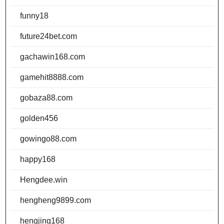
funny18
future24bet.com
gachawin168.com
gamehit8888.com
gobaza88.com
golden456
gowingo88.com
happy168
Hengdee.win
hengheng9899.com
hengjing168