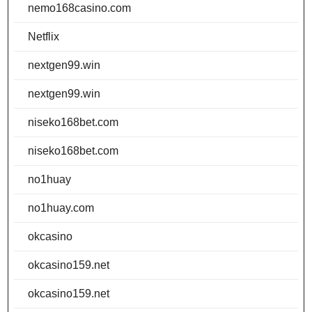
nemo168casino.com
Netflix
nextgen99.win
nextgen99.win
niseko168bet.com
niseko168bet.com
no1huay
no1huay.com
okcasino
okcasino159.net
okcasino159.net