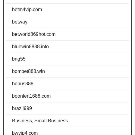
betm4vip.com
betway
betworld369hot.com
bluewin8888.info
bng55
bombet888.win
bonus888
boonlert1688.com
brazil999
Business, Small Business
bwvip4.com