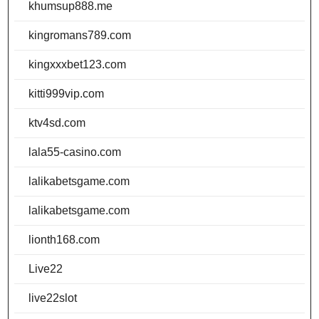
khumsup888.me
kingromans789.com
kingxxxbet123.com
kitti999vip.com
ktv4sd.com
lala55-casino.com
lalikabetsgame.com
lalikabetsgame.com
lionth168.com
Live22
live22slot