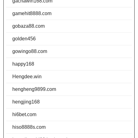
gachawin168.com
gamehit8888.com
gobaza88.com
golden456
gowingo88.com
happy168
Hengdee.win
hengheng9899.com
hengjing168
hi6bet.com
hiso8888s.com