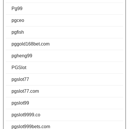
Pg99
pgceo
pgfish
pggold168bet.com
pgheng99
PGSlot
pgslot77
pgslot77.com
pgslot99
pgslot9999.co
pgslot999bets.com