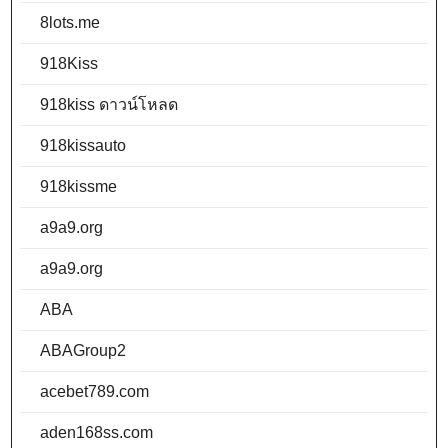
8lots.me
918Kiss
918kiss ดาวน์โหลด
918kissauto
918kissme
a9a9.org
a9a9.org
ABA
ABAGroup2
acebet789.com
aden168ss.com