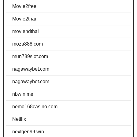
Movie2free
Movie2thai
moviehdthai
moza888.com
mun789slot.com
nagawaybet.com
nagawaybet.com
nbwin.me
nemo168casino.com
Netflix
nextgen99.win