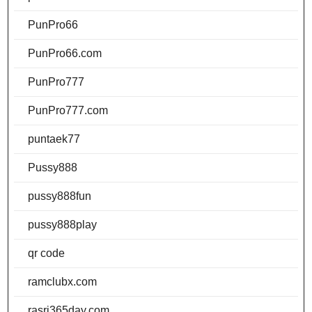
PunPro66
PunPro66.com
PunPro777
PunPro777.com
puntaek77
Pussy888
pussy888fun
pussy888play
qr code
ramclubx.com
rasri365day.com