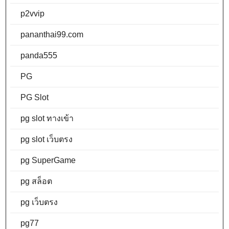
p2vvip
pananthai99.com
panda555
PG
PG Slot
pg slot ทางเข้า
pg slot เว็บตรง
pg SuperGame
pg สล็อต
pg เว็บตรง
pg77