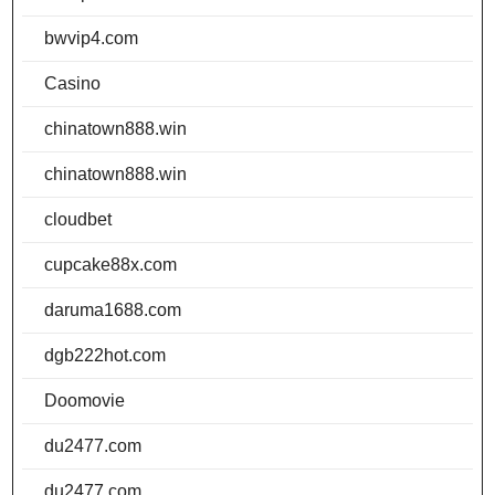
bwvip4.com
Casino
chinatown888.win
chinatown888.win
cloudbet
cupcake88x.com
daruma1688.com
dgb222hot.com
Doomovie
du2477.com
du2477.com