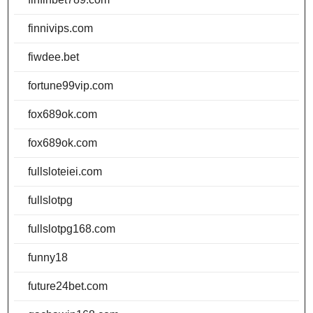
finnivips.com
fiwdee.bet
fortune99vip.com
fox689ok.com
fox689ok.com
fullsloteiei.com
fullslotpg
fullslotpg168.com
funny18
future24bet.com