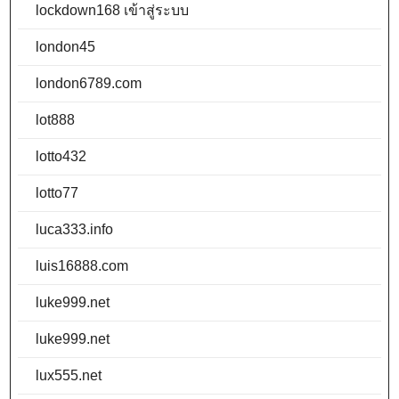
lockdown168 เข้าสู่ระบบ
london45
london6789.com
lot888
lotto432
lotto77
luca333.info
luis16888.com
luke999.net
luke999.net
lux555.net