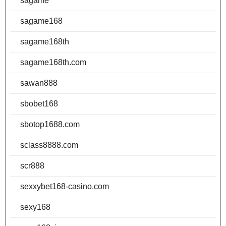
sagame
sagame168
sagame168th
sagame168th.com
sawan888
sbobet168
sbotop1688.com
sclass8888.com
scr888
sexxybet168-casino.com
sexy168