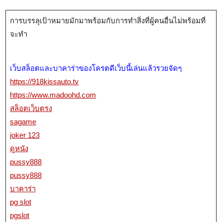
pgslot
การบรรลุเป้าหมายมักมาพร้อมกับการทำสิ่งที่ผู้คนอื่นไม่พร้อมที่
Top
จะทำ
82
by
เว็บสล็อตและบาคาร่าของโครตดีเว็บนี้เล่นแล้วรวยจัดๆ
Rashad
https://918kissauto.tv
168slot
https://www.madoohd.com
13
สล็อตเว็บตรง
Feb
sagame
24
joker 123
ดูหนัง
pussy888
pussy888
บาคาร่า
pg slot
pgslot