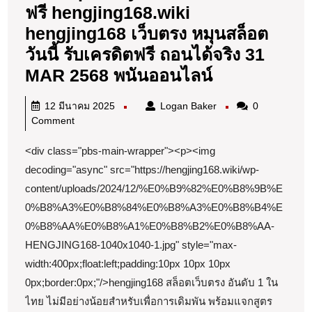
2025
ฟรี hengjing168.wiki
ปั่น
hengjing168 เว็บตรง หมุนสล็อต
ยัง
วันนี้ รับเครดิตฟรี ถอนได้จริง 31
ไง
เว็บ
MAR 2568 พนันออนไลน์
ให้
เปิด
12
Logan
12 มีนาคม 2025
Logan Baker
0
แตก
ใหม่
มีนาคม
Baker
Comment
ไว
hengjing16
2025
กำไร
<div class="pbs-main-wrapper"><p><img
ทดลอง
decoding="async" src="https://hengjing168.wiki/wp-
ปัง
เล่น
content/uploads/2024/12/%E0%B9%82%E0%B8%9B%E
21
Top
0%B8%A3%E0%B8%84%E0%B8%A3%E0%B8%B4%E
Octob
62
0%B8%AA%E0%B8%A1%E0%B8%B2%E0%B8%AA-
25
by
HENGJING168-1040x1040-1.jpg" style="max-
casin
Essie
width:400px;float:left;padding:10px 10px 10px
สล็อต
0px;border:0px;"/>hengjing168 สล็อตเว็บตรง อันดับ 1 ใน
เครดิต
ไทย ไม่มีอย่างน้อยสำหรับเพื่อการเดิมพัน พร้อมแจกสูตร