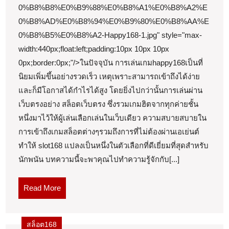
เปิด
0%B8%B8%E0%B9%88%E0%B8%A1%E0%B8%A2%E
Toni
ใหม่
0%B8%AD%E0%B8%94%E0%B9%80%E0%B8%AA%E
happy168.life
slot168
0%B8%B5%E0%B8%A2-Happy168-1.jpg" style="max-
16
width:440px;float:left;padding:10px 10px 10px
ทดลอง
February
0px;border:0px;"/>ในปัจจุบัน การเล่นเกมhappy168เป็นที่
เล่น
2025
นิยมเพิ่มขึ้นอย่างรวดเร็ว เหตุเพราะสามารถเข้าถึงได้ง่าย
Top
และก็มีโอกาสได้กำไรได้สูง โดยยิ่งไปกว่านั้นการเล่นผ่าน
100
เว็บตรงอย่าง สล็อตเว็บตรง ซึ่งรวมเกมฮิตจากทุกค่ายชั้น
by
หนึ่งมาไว้ให้ผู้เล่นเลือกเล่นในเว็บเดียว ความสบายสบายใน
Garland
การเข้าถึงเกมสล็อตต่างๆรวมถึงการที่ไม่ต้องผ่านเอเย่นต์
ทำให้ slot168 แปลงเป็นหนึ่งในตัวเลือกที่ดีเยี่ยมที่สุดสำหรับ
นักพนัน บทความนี้จะพาคุณไปทำความรู้จักกับ[...]
Read
Read More
More
สล็อต168