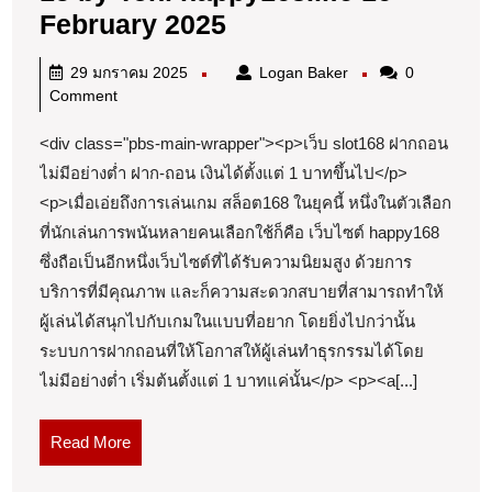
สล็อต
31
February 2025
เว็บ
MAR
29
Logan
29 มกราคม 2025
Logan Baker
0
ตรง
2568
มกราคม
Baker
Comment
เว็บ
พนัน
2025
<div class="pbs-main-wrapper"><p>เว็บ slot168 ฝากถอน
แท้
ออนไลน์
ไม่มีอย่างต่ำ ฝาก-ถอน เงินได้ตั้งแต่ 1 บาทขึ้นไป</p>
ไม่
<p>เมื่อเอ่ยถึงการเล่นเกม สล็อต168 ในยุคนี้ หนึ่งในตัวเลือก
ผ่าน
ที่นักเล่นการพนันหลายคนเลือกใช้ก็คือ เว็บไซต์ happy168
เอเย่นต์
ซึ่งถือเป็นอีกหนึ่งเว็บไซต์ที่ได้รับความนิยมสูง ด้วยการ
ฝาก
บริการที่มีคุณภาพ และก็ความสะดวกสบายที่สามารถทำให้
ครั้ง
ผู้เล่นได้สนุกไปกับเกมในแบบที่อยาก โดยยิ่งไปกว่านั้น
แรก
ระบบการฝากถอนที่ให้โอกาสให้ผู้เล่นทำธุรกรรมได้โดย
ของ
ไม่มีอย่างต่ำ เริ่มต้นตั้งแต่ 1 บาทแค่นั้น</p> <p><a[...]
วัน
Read
Read More
15%
More
รอง