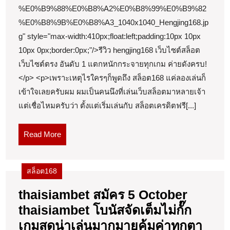
November
โอ
%E0%B9%88%E0%B8%A2%E0%B8%99%E0%B9%82
68
%E0%B8%9B%E0%B8%A3_1040x1040_Hengjing168.jp
เข้
g" style="max-width:410px;float:left;padding:10px 10px
ฟีเ
10px 0px;border:0px;"/>รีวิว hengjing168 เว็บไซต์สล็อต
สูง
เว็บไซต์ตรง อันดับ 1 แตกหนักกระจายทุกเกม ค่ายดังครบ!
พนั
</p> <p>เพราะเหตุไรใครๆก็พูดถึง สล็อต168 แค่ลองเล่นก็
เว็บ
เข้าใจเลยครับผม ผมเป็นคนนึงที่เล่นเว็บสล็อตมาหลายเจ้า
เปิ
แต่เชื่อไหมครับว่า ตั้งแต่เริ่มเล่นกับ สล็อตเครดิตฟรี[...]
ใหม
ทด
Read
Read More
More
เล่
To
สล็อต168
33
thaisiambet สมัคร 5 October
by
thaisiambet โบนัสจัดเต็มไม่กั๊ก
Ter
เกมสดน่าเล่นมากมายคุ้มค่าทุกตา
hen