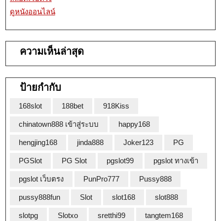
ดูหนังออนไลน์
ความเห็นล่าสุด
ป้ายกำกับ
168slot
188bet
918Kiss
chinatown888 เข้าสู่ระบบ
happy168
hengjing168
jinda888
Joker123
PG
PGSlot
PG Slot
pgslot99
pgslot ทางเข้า
pgslot เว็บตรง
PunPro777
Pussy888
pussy888fun
Slot
slot168
slot888
slotpg
Slotxo
sretthi99
tangtem168