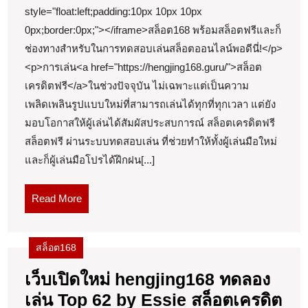
Top
style="float:left;padding:10px 10px 10px
90
0px;border:0px;"></iframe>สล็อต168 พร้อมสล็อตฟรีและก็
by
ช่องทางสำหรับในการทดสอบเล่นสล็อตออนไลน์พอดีนี่!</p>
Esmer
<p>การเล่น<a href="https://hengjing168.guru/">สล็อต
สล็อต
เครดิตฟรี</a>ในช่วงปัจจุบัน ไม่เฉพาะแต่เป็นความ
เพลิดเพลินรูปแบบใหม่ที่สามารถเล่นได้ทุกที่ทุกเวลา แต่ยัง
เครดิต
มอบโอกาสให้ผู้เล่นได้สัมผัสประสบการณ์ สล็อตเครดิตฟรี
ฟรี
สล็อตฟรี ผ่านระบบทดสอบเล่น ที่ช่วยทำให้ทั้งผู้เล่นมือใหม่
Hengj
และก็ผู้เล่นมือโปรได้ฝึกฝน[...]
hengj
เว็บ
Read
Read More
แตก
More
ง่าย
สล็อต168
สูตร
ลับ
เว็บเปิดใหม่ hengjing168 ทดลอง
สล็อต
เล่น Top 62 by Essie สล็อตเครดิต