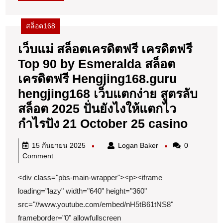
More
คุ้ม
ค่า
สล็อต168
ทุก
เว็บแม่ สล็อตเครดิตฟรี เครดิตฟรี
ตา
Top 90 by Esmeralda สล็อต
Top
เครดิตฟรี Hengjing168.guru
33
hengjing168 เว็บแตกง่าย สูตรลับ
by
สล็อต 2025 ปั่นยังไงให้แตกไว
Clark
เว็บ
กำไรปัง 21 October 25 casino
แม่
15
Logan
15 กันยายน 2025
Logan Baker
0
สล็อต
กันยายน
Baker
Comment
เครดิต
2025
<div class="pbs-main-wrapper"><p><iframe
ฟรี
loading="lazy" width="640" height="360"
เครดิต
src="//www.youtube.com/embed/nH5tB61tNS8"
ฟรี
frameborder="0" allowfullscreen