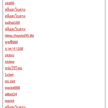
slot66
สล็อตเว็บตรง
สล็อตเว็บตรง
judhai168
สล็อตเว็บตรง
https://pgslot99.life
พุซซี่888
บาคาร่า168
slotxo
slotpg
หนังโป๊ไทย
1xbet
pg slot
pgslot888
allbet24
pgslot
สล็อตเว็บตรง