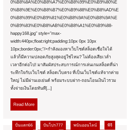
เครดิต
0%B8%8A%E0%B8%A7%E0%B8%99%E0%B9%80%E
ฟรี
0%B8%9E%E0%B8%B7%E0%B9%88%E0%B8%AD%E
0%B8%99%E0%B9%81%E0%B8%9A%E0%B8%9A%E
Top
0%B9%83%E0%B8%AB%E0%B8%A1%E0%B9%88-
4
happy168.jpg" style="max-
by
width:440px;float:right;padding:10px 0px 10px
Eduardo
10px;border:0px;"/>กำลังมองหาเว็บไซต์สล็อตเชื่อใจได้
happy168
แล้วก็มีความปลอดภัยสูงสุดอยู่ใช่ไหม? ไม่ต้องเสียเวล่ำ
Happy168.asia
เวลาอีกต่อไป! มาสัมผัสประสบการณ์การเล่นเกมสล็อตที่น่า
21
ระทึกใจกับเว็บไซต์ สล็อตเว็บตรง ที่เป็นเว็บไซต์แท้จากค่าย
ใหญ่ ไม่มีผ่านเอเย่นต์ พร้อมระบบฝาก-ถอนโอนเงินไวรวม
ทั้งจ่ายเงินโดยทันที[...]
Read
Read More
More
ปั่นแตก66
ปันโปร777
พนันออนไลน์
พีจี