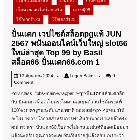
เว็บพนันออนไลน์
เว็บหนัง
เว็บหวยสด
เว็บหวยออนไลน์จ่ายจริง
เศรษฐี99
โจ๊กเกอร์123
โจ๊กเกอร์123
ปั่นแตก เวปไซต์สล็อตpgแท้ JUN
2567 พนันออนไลน์เว็บใหญ่ slot66
ใหม่ล่าสุด Top 99 by Basil
ปั่น
สล็อต66 ปั่นแตก66.com 1
แตก
12
Logan
12 มิถุนายน 2024
Logan Baker
0
เวป
มิถุนายน
Baker
Comment
ไซต์
2024
<div class="pbs-main-wrapper"><p>ปั่นแตกแล้วแตกอีก
สล็อตpgแท้
กับ ปั่นแตก สล็อตเว็บตรงไม่ผ่านเอเย่นต์ เว็บไซต์ตรงแท้
JUN
100% มาตรฐานระดับนานาชาติ ลองเลย!</p> <p>อย่าให้
2567
อะไรมาขวางโอกาสสำหรับการทำเงินกับพวกเราเลยจ๊าครับ
พนัน
ผม! พวกเรา ปั่นแตก66เว็บตรงไม่ผ่านเอเย่นต์ที่ยอดเยี่ยมมา
ออนไลน์
แล้วนะครับ คุณอาจจะเคยชินกับเราอยู่แล้วครับ เพราะว่า