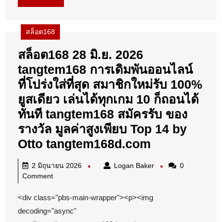
200
More
จ่าย
ตรง
สล็อต168
กี่
สล็อต168 28 มิ.ย. 2026
ล้าน
tangtem168 การเดิมพันออนไลน์
ก็
ที่โปร่งใส่ที่สุด สมาชิกใหม่รับ 100%
จ่าย
ยูสเดียว เล่นได้ทุกเกม 10 ก็ถอนได้
คัด
ทันที tangtem168 สมัครรับ ของ
มา
รางวัล มูลค่าสูงเพียบ Top 14 by
แล้ว
สล็อต168
Otto tangtem168d.com
เล่น
28
ได้
2
Logan
2 มิถุนายน 2026
Logan Baker
0
มิ.ย.
มิถุนายน
Baker
Comment
ทุก
2026
2026
เกม
<div class="pbs-main-wrapper"><p><img
tangtem168
สล็อต
decoding="async"
การ