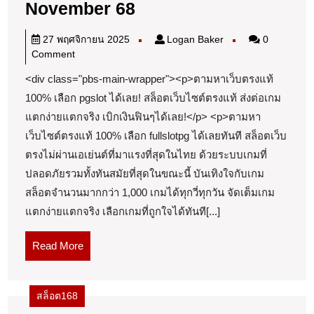
casino
November 68
เว็บ
27
Logan
27 พฤศจิกายน 2025
Logan Baker
0
ตรง
พฤศจิกายน
Baker
Comment
สล็อต
2025
<div class="pbs-main-wrapper"><p>ตามหาเว็บตรงแท้
ใหม่
100% เลือก pgslot ได้เลย! สล็อตเว็บไซต์ตรงแท้ ส่งต่อเกม
ล่าสุด
แตกง่ายแตกจริง เบิกเงินฟินๆได้เลย!</p> <p>ตามหา
Top
เว็บไซต์ตรงแท้ 100% เลือก fullslotpg ได้เลยทันที สล็อตเว็บ
27
ตรงไม่ผ่านเอเย่นต์ที่มาแรงที่สุดในไทย ด้วยระบบเกมที่
by
ปลอดภัยรวมทั้งทันสมัยที่สุดในขณะนี้ บันเทิงใจกับเกม
สล็อตจำนวนมากกว่า 1,000 เกมได้ทุกวี่ทุกวัน จัดเต็มเกม
Heath
แตกง่ายแตกจริง เลือกเกมที่ถูกใจได้ทันที[...]
สล็อต
fullslotpg.run
Read
Read More
28
More
pgslot
สล็อต168
เว็บไซต์