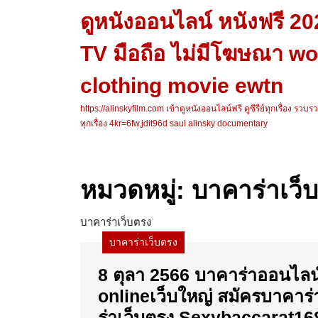
Skip
ดูหนังออนไลน์ หนังฟรี 2
to
content
TV มือถือ ไม่มีโฆษณา wo
Skip
to
clothing movie ewtn
content
https://alinskyfilm.com เข้าดูหนังออนไลน์ฟรี ดูซีรีย์ทุกเรื่อง รว
ทุกเรื่อง 4kr=6fw,jdit96d saul alinsky documentary
หมวดหมู่:
บาคาร่าเว็
บาคาร่าเว็บตรง
บาคาร่าเว็บตรง
8 ตุลา 2566 บาคาร่าออนไลน
onlineเว็บใหญ่ สมัครบาคาร
ร่าเว็บตรง Sexybaccarat168 