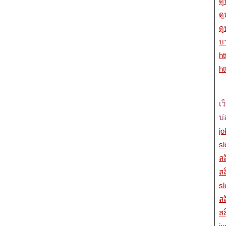
สมัคร
ดู
บา
ดู
คา
ดู
บ
ร่า
ht
เครดิต
ht
ฟรี
Top
71
เว
บ
by
jo
Lane
sl
บา
สล
คา
ส
ร่า
sl
เว็บ
สล
ตรง
สล