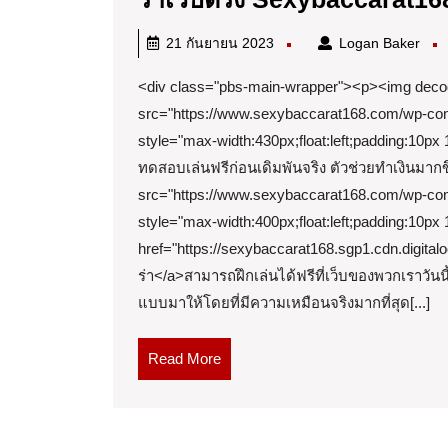
21
Log
21 กันยายน 2023
Logan Baker
กันยายน
Bak
2023
<div class="pbs-main-wrapper"><p><img deco
src="https://www.sexybaccarat168.com/wp-con
style="max-width:430px;float:left;padding:10p
ทดสอบเล่นฟรีก่อนเดิมพันจริง ตัวช่วยทำเงินมา
src="https://www.sexybaccarat168.com/wp-con
style="max-width:400px;float:left;padding:10px
href="https://sexybaccarat168.sgp1.cdn.digit
ร่า</a>สามารถฝึกเล่นได้ฟรีที่เว็บของพวกเราวันน
แบบมาให้โดยที่มีความเหมือนจริงมากที่สุด[...]
Read
Read More
More