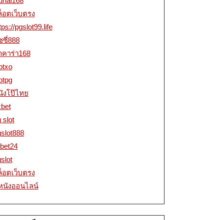
ccarat168
dhai168
็อตเว็บตรง
tps://pgslot99.life
ซซี่888
าคาร่า168
์
otxo
otpg
นังโป๊ไทย
xbet
 slot
slot888
lbet24
slot
็อตเว็บตรง
หนังออนไลน์