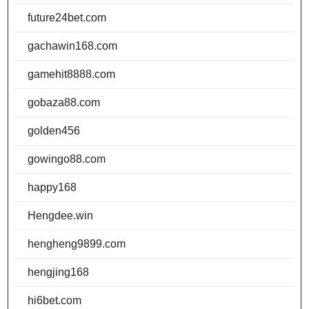
future24bet.com
gachawin168.com
gamehit8888.com
gobaza88.com
golden456
gowingo88.com
happy168
Hengdee.win
hengheng9899.com
hengjing168
hi6bet.com