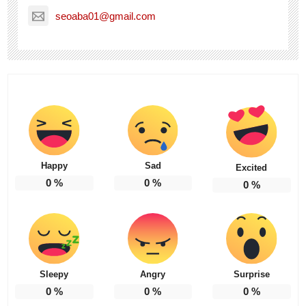
seoaba01@gmail.com
Happy
Sad
Excited
0
%
0
%
0
%
Sleepy
Angry
Surprise
0
%
0
%
0
%