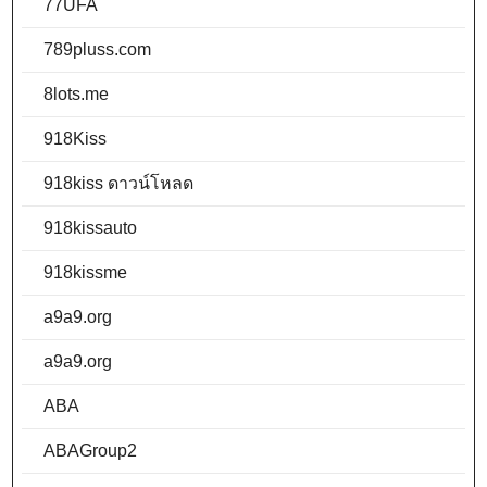
77UFA
789pluss.com
8lots.me
918Kiss
918kiss ดาวน์โหลด
918kissauto
918kissme
a9a9.org
a9a9.org
ABA
ABAGroup2