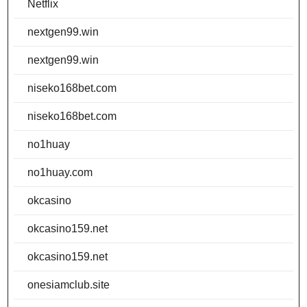
Netflix
nextgen99.win
nextgen99.win
niseko168bet.com
niseko168bet.com
no1huay
no1huay.com
okcasino
okcasino159.net
okcasino159.net
onesiamclub.site