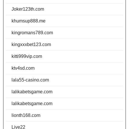
Joker123th.com
khumsup888.me
kingromans789.com
kingxxxbet123.com
kitti999vip.com
ktv4sd.com
lala55-casino.com
lalikabetsgame.com
lalikabetsgame.com
lionth168.com
Live22