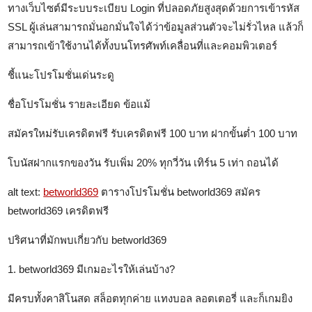
ทางเว็บไซต์มีระบบระเบียบ Login ที่ปลอดภัยสูงสุดด้วยการเข้ารหัส
SSL ผู้เล่นสามารถมั่นอกมั่นใจได้ว่าข้อมูลส่วนตัวจะไม่รั่วไหล แล้วก็
สามารถเข้าใช้งานได้ทั้งบนโทรศัพท์เคลื่อนที่และคอมพิวเตอร์
ชี้แนะโปรโมชั่นเด่นระดู
ชื่อโปรโมชั่น รายละเอียด ข้อแม้
สมัครใหม่รับเครดิตฟรี รับเครดิตฟรี 100 บาท ฝากขั้นต่ำ 100 บาท
โบนัสฝากแรกของวัน รับเพิ่ม 20% ทุกวี่วัน เทิร์น 5 เท่า ถอนได้
alt text:
betworld369
ตารางโปรโมชั่น betworld369 สมัคร
betworld369 เครดิตฟรี
ปริศนาที่มักพบเกี่ยวกับ betworld369
1. betworld369 มีเกมอะไรให้เล่นบ้าง?
มีครบทั้งคาสิโนสด สล็อตทุกค่าย แทงบอล ลอตเตอรี่ และก็เกมยิง