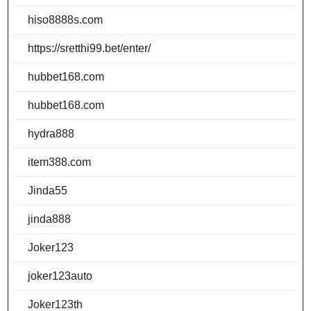
hiso8888s.com
https://sretthi99.bet/enter/
hubbet168.com
hubbet168.com
hydra888
item388.com
Jinda55
jinda888
Joker123
joker123auto
Joker123th