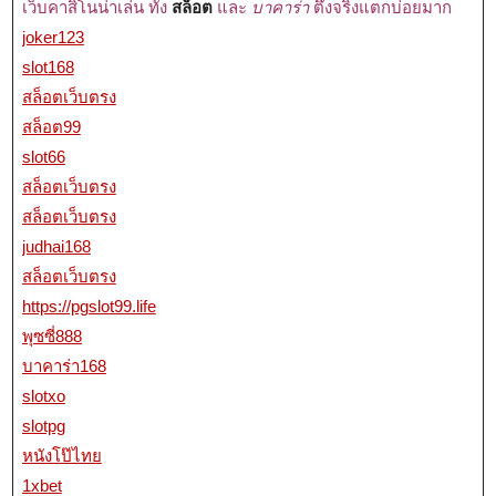
เว็บคาสิโนน่าเล่น ทั้ง
สล็อต
และ
บาคาร่า
ตึงจริงแตกบ่อยมาก
joker123
slot168
สล็อตเว็บตรง
สล็อต99
slot66
สล็อตเว็บตรง
สล็อตเว็บตรง
judhai168
สล็อตเว็บตรง
https://pgslot99.life
พุซซี่888
บาคาร่า168
slotxo
slotpg
หนังโป๊ไทย
1xbet