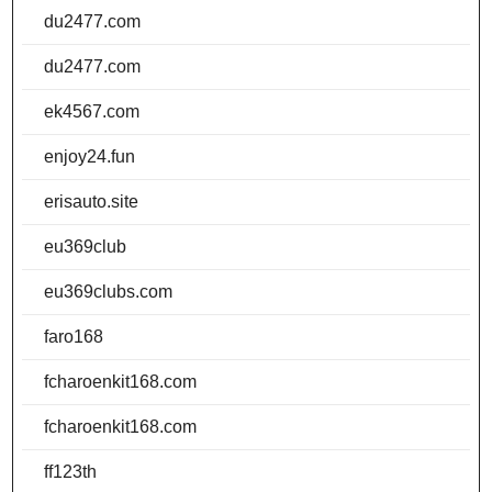
du2477.com
du2477.com
ek4567.com
enjoy24.fun
erisauto.site
eu369club
eu369clubs.com
faro168
fcharoenkit168.com
fcharoenkit168.com
ff123th