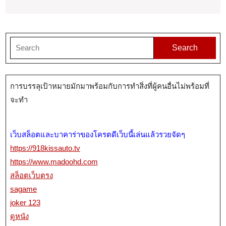
Search
for:
การบรรลุเป้าหมายมักมาพร้อมกับการทำสิ่งที่ผู้คนอื่นไม่พร้อมที่
จะทำ
เว็บสล็อตและบาคาร่าของโครตดีเว็บนี้เล่นแล้วรวยจัดๆ
https://918kissauto.tv
https://www.madoohd.com
สล็อตเว็บตรง
sagame
joker 123
ดูหนัง