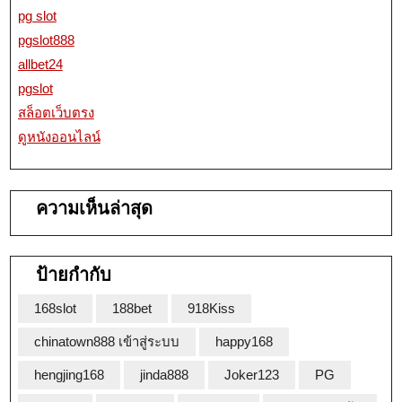
pg slot
pgslot888
allbet24
pgslot
สล็อตเว็บตรง
ดูหนังออนไลน์
ความเห็นล่าสุด
ป้ายกำกับ
168slot
188bet
918Kiss
chinatown888 เข้าสู่ระบบ
happy168
hengjing168
jinda888
Joker123
PG