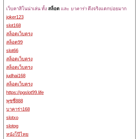
เว็บคาสิโนน่าเล่น ทั้ง
สล็อต
และ
บาคาร่า
ตึงจริงแตกบ่อยมาก
joker123
slot168
สล็อตเว็บตรง
สล็อต99
slot66
สล็อตเว็บตรง
สล็อตเว็บตรง
judhai168
สล็อตเว็บตรง
https://pgslot99.life
พุซซี่888
บาคาร่า168
slotxo
slotpg
หนังโป๊ไทย