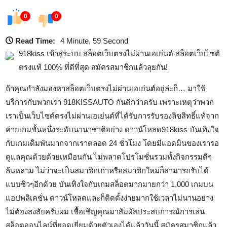
0
0
Read Time:
4 Minute, 59 Second
918kiss เข้าสู่ระบบ สล็อตเว็บตรงไม่ผ่านเอเย่นต์ สล็อตเว็บไซต์
ตรงแท้ 100% ที่ดีที่สุด สมัครสมาชิกแล้วลุยกัน!
ถ้าคุณกำลังมองหาสล็อตเว็บตรงไม่ผ่านเอเย่นต์อยู่ล่ะก็… มาใช้
บริการกับพวกเรา 918KISSAUTO กันดีกว่าครับ เพราะเหตุว่าพวก
เราเป็นเว็บไซต์ตรงไม่ผ่านเอเย่นต์ที่ได้รับการรับรองลิขสิทธิ์แท้จาก
ค่ายเกมชั้นหนึ่งระดับนานาชาติอย่าง ดาวน์โหลด918kiss บันเทิงใจ
กับเกมเดิมพันมากจากเราตลอด 24 ชั่วโมง โดยมีแอดมินของเรารอ
ดูแลคุณด้วยด้วยเหมือนกัน ไม่พลาดโปรโมชั่นรวมทั้งกิจกรรมดีๆ
ล้นหลาม ไม่ว่าจะเป็นสมาชิกเก่าหรือสมาชิกใหม่ก็สามารถรับได้
แบบชิวๆอีกด้วย บันเทิงใจกับเกมสล็อตมากมายกว่า 1,000 เกมบน
แอปพลิเคชั่น ดาวน์โหลดและก็ติดตั้งง่ายมากใช้เวลาไม่นานอย่าง
ไม่ต้องสงสัยครับผม เชื้อเชิญคุณมาสัมผัสประสบการณ์การเล่น
สล็อตออนไลน์ที่ยอดเยี่ยมด้วยตัวเองได้แล้ววันนี้ สมัครสมาชิกแล้ว