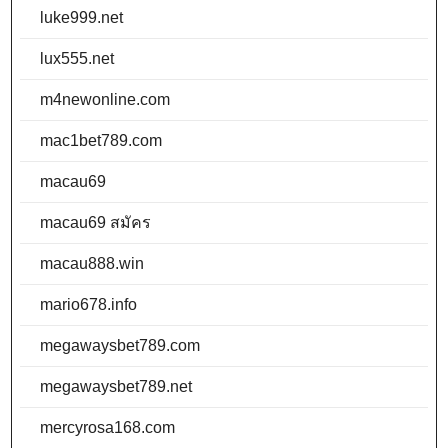
luke999.net
lux555.net
m4newonline.com
mac1bet789.com
macau69
macau69 สมัคร
macau888.win
mario678.info
megawaysbet789.com
megawaysbet789.net
mercyrosa168.com