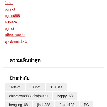
1xbet
pg slot
pgslot888
allbet24
pgslot
สล็อตเว็บตรง
ดูหนังออนไลน์
ความเห็นล่าสุด
ป้ายกำกับ
168slot
188bet
918Kiss
chinatown888 เข้าสู่ระบบ
happy168
hengjing168
jinda888
Joker123
PG