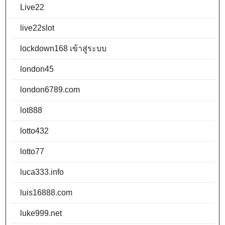
Live22
live22slot
lockdown168 เข้าสู่ระบบ
london45
london6789.com
lot888
lotto432
lotto77
luca333.info
luis16888.com
luke999.net