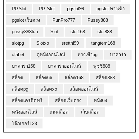
PGSlot
PG Slot
pgslot99
pgslot ทางเข้า
pgslot เว็บตรง
PunPro777
Pussy888
pussy888fun
Slot
slot168
slot888
slotpg
Slotxo
sretthi99
tangtem168
ufabet
ดูหนังออนไลน์
ทางเข้าpg
บาคาร่า
บาคาร่า168
บาคาร่าออนไลน์
พุซซี่888
สล็อต
สล็อต66
สล็อต168
สล็อต888
สล็อตpg
สล็อตxo
สล็อตออนไลน์
สล็อตเครดิตฟรี
สล็อตเว็บตรง
หนัง69
หนังออนไลน์
เกมสล็อต
เว็บสล็อต
โจ๊กเกอร์123