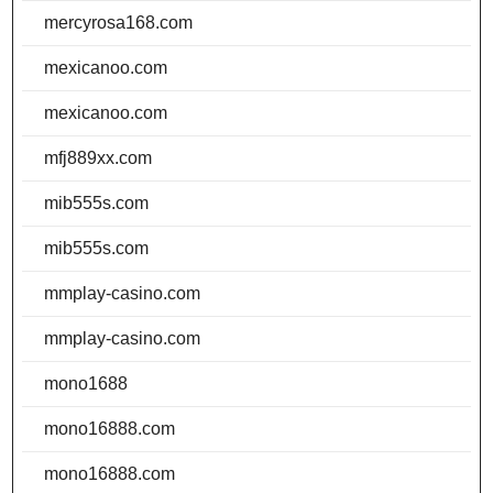
mercyrosa168.com
mexicanoo.com
mexicanoo.com
mfj889xx.com
mib555s.com
mib555s.com
mmplay-casino.com
mmplay-casino.com
mono1688
mono16888.com
mono16888.com