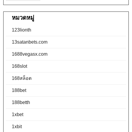
หมวดหมู่
123lionth
13satanbets.com
1688vegasx.com
168slot
168สล็อต
188bet
188betth
1xbet
1xbit