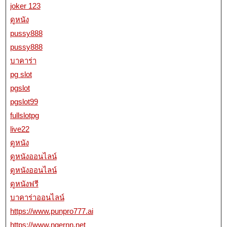
joker 123
ดูหนัง
pussy888
pussy888
บาคาร่า
pg slot
pgslot
pgslot99
fullslotpg
live22
ดูหนัง
ดูหนังออนไลน์
ดูหนังออนไลน์
ดูหนังฟรี
บาคาร่าออนไลน์
https://www.punpro777.ai
https://www.ngernn.net