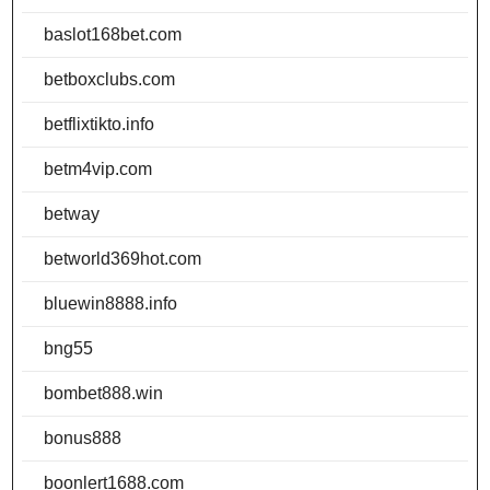
baslot168bet.com
betboxclubs.com
betflixtikto.info
betm4vip.com
betway
betworld369hot.com
bluewin8888.info
bng55
bombet888.win
bonus888
boonlert1688.com