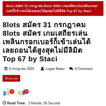
8lots สมัคร 31 กรกฎาคม 8lots สมัคร เกมเสถียรเล่นเพลินกรอก
เบอร์ก็เข้าเล่นได้เลยถอนได้สูงสุดไม่มีลิมิต Top 67 by Staci
8lots สมัคร 31 กรกฎาคม
8lots สมัคร เกมเสถียรเล่น
เพลินกรอกเบอร์ก็เข้าเล่นได้
เลยถอนได้สูงสุดไม่มีลิมิต
Top 67 by Staci
8
Logan
8 กรกฎาคม 2025
Logan Baker
0 Comment
กรกฎาคม
Baker
8lots.me
2025
0
0
Read Time:
2 Minute, 26 Second