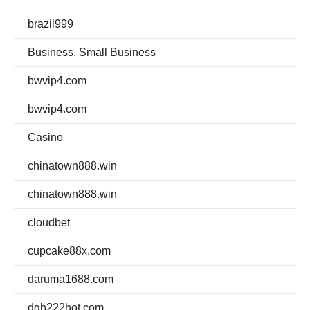
brazil999
Business, Small Business
bwvip4.com
bwvip4.com
Casino
chinatown888.win
chinatown888.win
cloudbet
cupcake88x.com
daruma1688.com
dgb222hot.com