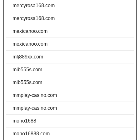
mercyrosa168.com
mercyrosa168.com
mexicanoo.com
mexicanoo.com
mfj889xx.com
mib555s.com
mib555s.com
mmplay-casino.com
mmplay-casino.com
mono1688
mono16888.com