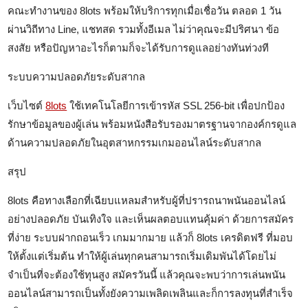
คณะทำงานของ 8lots พร้อมให้บริการทุกเมื่อเชื่อวัน ตลอด 1 วัน
ผ่านวิถีทาง Line, แชทสด รวมทั้งอีเมล ไม่ว่าคุณจะมีปริศนา ข้อ
สงสัย หรือปัญหาอะไรก็ตามก็จะได้รับการดูแลอย่างทันท่วงที
ระบบความปลอดภัยระดับสากล
เว็บไซต์
8lots
ใช้เทคโนโลยีการเข้ารหัส SSL 256-bit เพื่อปกป้อง
รักษาข้อมูลของผู้เล่น พร้อมหนังสือรับรองมาตรฐานจากองค์กรดูแล
ด้านความปลอดภัยในอุตสาหกรรมเกมออนไลน์ระดับสากล
สรุป
8lots คือทางเลือกที่เฉียบแหลมสำหรับผู้ที่ปรารถนาพนันออนไลน์
อย่างปลอดภัย บันเทิงใจ และเห็นผลตอบแทนคุ้มค่า ด้วยการสมัคร
ที่ง่าย ระบบฝากถอนเร็ว เกมมากมาย แล้วก็ 8lots เครดิตฟรี ที่มอบ
ให้ตั้งแต่เริ่มต้น ทำให้ผู้เล่นทุกคนสามารถเริ่มเดิมพันได้โดยไม่
จำเป็นที่จะต้องใช้ทุนสูง สมัครวันนี้ แล้วคุณจะพบว่าการเล่นพนัน
ออนไลน์สามารถเป็นทั้งยังความเพลิดเพลินและก็การลงทุนที่สำเร็จ