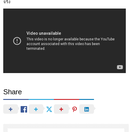
จริง
Share