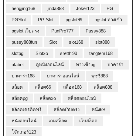
hengjing168
jinda888
Joker123
PG
PGSlot
PG Slot
pgslot99
pgslot ทางเข้า
pgslot เว็บตรง
PunPro777
Pussy888
pussy888fun
Slot
slot168
slot888
slotpg
Slotxo
sretthi99
tangtem168
ufabet
ดูหนังออนไลน์
ทางเข้าpg
บาคาร่า
บาคาร่า168
บาคาร่าออนไลน์
พุซซี่888
สล็อต
สล็อต66
สล็อต168
สล็อต888
สล็อตpg
สล็อตxo
สล็อตออนไลน์
สล็อตเครดิตฟรี
สล็อตเว็บตรง
หนัง69
หนังออนไลน์
เกมสล็อต
เว็บสล็อต
โจ๊กเกอร์123