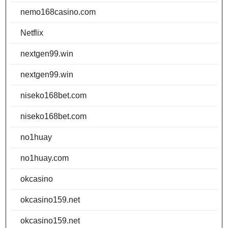
nemo168casino.com
Netflix
nextgen99.win
nextgen99.win
niseko168bet.com
niseko168bet.com
no1huay
no1huay.com
okcasino
okcasino159.net
okcasino159.net