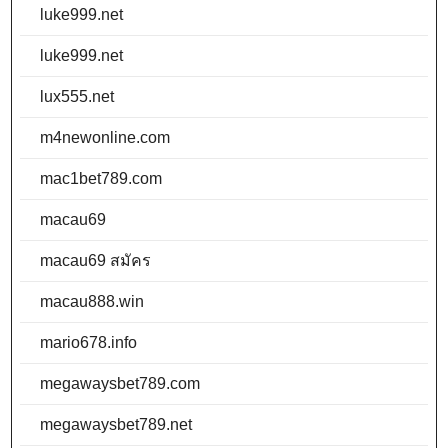
luke999.net
luke999.net
lux555.net
m4newonline.com
mac1bet789.com
macau69
macau69 สมัคร
macau888.win
mario678.info
megawaysbet789.com
megawaysbet789.net