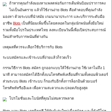
ถ้าหากคุณกำลังมองหาแพลตฟอร์มการเดิมพันป้อมปราการคง
ไม่เป็นอันตราย แล้วก็ใช้งานง่าย 8lots คือคำตอบที่คุณกำลัง
มองหา ด้วยระบบที่นำสมัย เกมนานาประการ และบริการระดับมือ
อาชีพ
8lots
เป็นที่นิยมเพิ่มขึ้นโดยตลอดในกลุ่มนักพนันทั้งมือใหม่
รวมทั้งมือโปรในประเทศไทย ลงทะเบียนวันนี้เพื่อเปิดประสบการณ์
ใหม่สำหรับการพนันที่ต่างกัน
เหตุผลที่ควรจะเลือกใช้บริการกับ 8lots
ระบบสมัครและเข้าระบบที่ง่ายแล้วก็รวดเร็ว
กรรมวิธีการ 8lots สมัคร ถูกออกแบบให้ใช้งานง่าย ใช้เวลาไม่ถึง 1
นาที สามารถสมัครได้อีกทั้งบนโทรศัพท์เคลื่อนที่รวมทั้งคอมพิวเตอร์
ส่วนระบบ 8lots เข้าระบบ ก็รองรับอีกทั้งการล็อกอินด้วยเบอร์
โทรศัพท์หรืออีเมล เพื่อความสะดวกและปลอดภัยสูงสุด
โปรโมชั่นและโบนัสที่คุณไม่สมควรพลาด
8lots มอบ 8lots เครดิตฟรี ให้กับผู้เล่นใหม่เมื่อสมัคร และก็ยังมีโปร