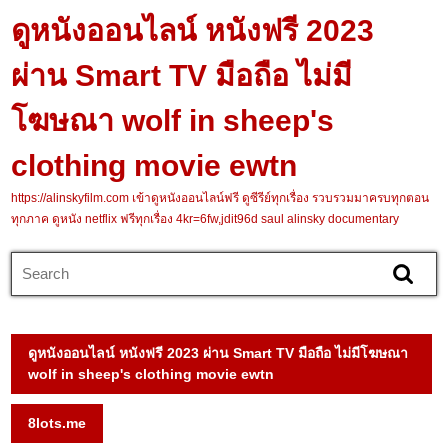
Skip
ดูหนังออนไลน์ หนังฟรี 2023
to
content
ผ่าน Smart TV มือถือ ไม่มี
Skip
to
โฆษณา wolf in sheep's
content
clothing movie ewtn
https://alinskyfilm.com เข้าดูหนังออนไลน์ฟรี ดูซีรีย์ทุกเรื่อง รวบรวมมาครบทุกตอน
ทุกภาค ดูหนัง netflix ฟรีทุกเรื่อง 4kr=6fw,jdit96d saul alinsky documentary
Search
for:
ดูหนังออนไลน์ หนังฟรี 2023 ผ่าน Smart TV มือถือ ไม่มีโฆษณา
wolf in sheep's clothing movie ewtn
8lots.me