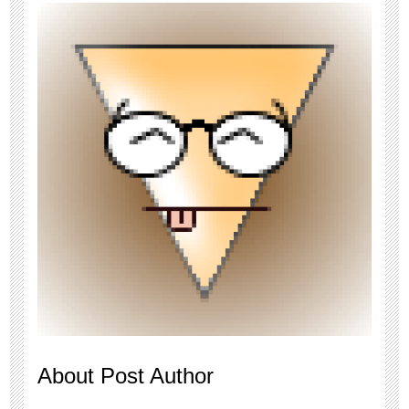
About Post Author