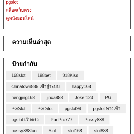
pgslot
สล็อตเว็บตรง
ดูหนังออนไลน์
ความเห็นล่าสุด
ป้ายกำกับ
168slot
188bet
918Kiss
chinatown888 เข้าสู่ระบบ
happy168
hengjing168
jinda888
Joker123
PG
PGSlot
PG Slot
pgslot99
pgslot ทางเข้า
pgslot เว็บตรง
PunPro777
Pussy888
pussy888fun
Slot
slot168
slot888