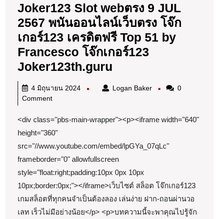
Joker123 Slot webตรง 9 JUL
2567 พนันออนไลน์เว็บตรง โจ๊ก
เกอร์123 เครดิตฟรี Top 51 by
Francesco โจ๊กเกอร์123
Joker123
Joker123th.guru
Slot
4
Logan
4 มิถุนายน 2024
Logan Baker
0
webตรง
มิถุนายน
Baker
Comment
9
2024
<div class="pbs-main-wrapper"><p><iframe width="640"
JUL
height="360"
2567
src="//www.youtube.com/embed/lpGYa_07qLc"
พนัน
frameborder="0" allowfullscreen
ออนไลน์
style="float:right;padding:10px 0px 10px
เว็บ
10px;border:0px;"></iframe>เว็บไซต์ สล็อต โจ๊กเกอร์123
ตรง
เกมสล็อตที่ทุกคนจำเป็นต้องลอง เล่นง่าย ฝาก-ถอนผ่านวอ
โจ๊ก
เลท เร็วไม่มีอย่างน้อย</p> <p>บทความนี้จะพาคุณไปรู้จัก