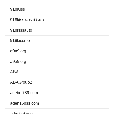
918Kiss
918kiss ดาวน์โหลด
918kissauto
918kissme
a9a9.org
a9a9.org
ABA
ABAGroup2
acebet789.com
aden168ss.com
adm789.info