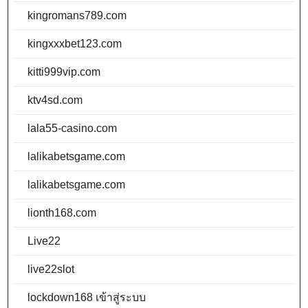
kingromans789.com
kingxxxbet123.com
kitti999vip.com
ktv4sd.com
lala55-casino.com
lalikabetsgame.com
lalikabetsgame.com
lionth168.com
Live22
live22slot
lockdown168 เข้าสู่ระบบ