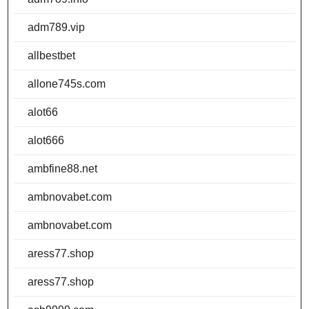
adm789.vip
allbestbet
allone745s.com
alot66
alot666
ambfine88.net
ambnovabet.com
ambnovabet.com
aress77.shop
aress77.shop