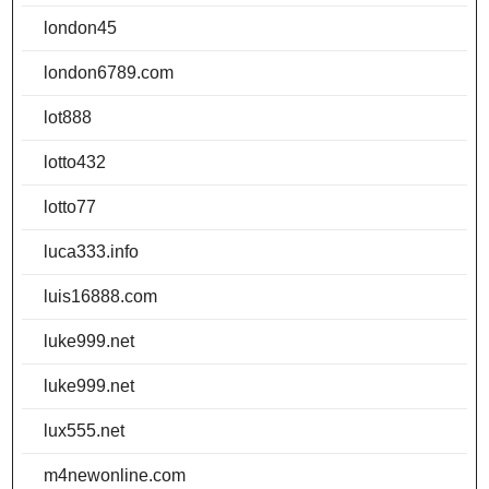
london45
london6789.com
lot888
lotto432
lotto77
luca333.info
luis16888.com
luke999.net
luke999.net
lux555.net
m4newonline.com