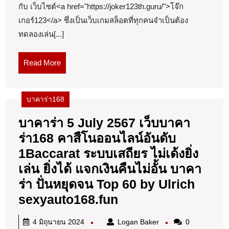
เกอร์123
กับ เว็บไซต์<a href="https://joker123th.guru/">โจ๊ก
เกอร์123</a> ซึ่งเป็นเว็บเกมสล็อตที่ทุกคนจำเป็นต้อง
เครดิต
ทดลองเล่น[...]
ฟรี
Top
Read
Read More
51
More
by
Francesco
บาคาร่า168
โจ๊ก
บาคาร่า 5 July 2567 เว็บบาคา
เกอร์123
ร่า168 คาสืโนออนไลน์อันดับ
Joker123th.guru
1Baccarat ระบบเสถียร ไม่เด้งยิ่ง
เล่น ยิ่งได้ แจกเงินคืนไม่อั้น บาคา
ร่า ปั่นหยุดจน Top 60 by Ulrich
บา
sexyauto168.fun
คา
4
Logan
4 มิถุนายน 2024
Logan Baker
0