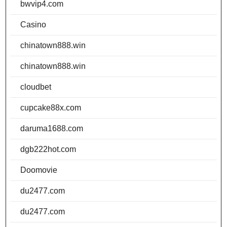
bwvip4.com
Casino
chinatown888.win
chinatown888.win
cloudbet
cupcake88x.com
daruma1688.com
dgb222hot.com
Doomovie
du2477.com
du2477.com