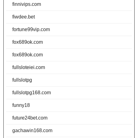
finnivips.com
fiwdee.bet
fortune99vip.com
fox689ok.com
fox689ok.com
fullsloteiei.com
fullslotpg
fullslotpg168.com
funny18
future24bet.com
gachawin168.com