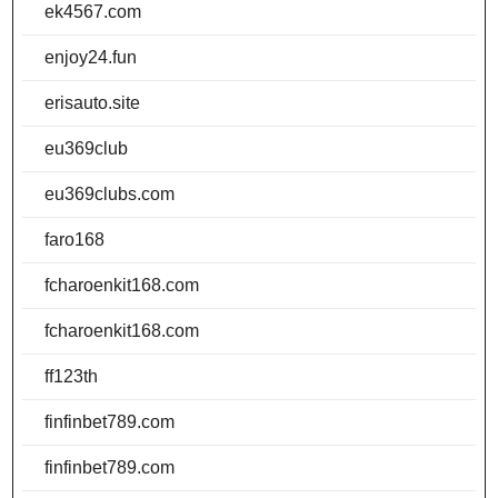
ek4567.com
enjoy24.fun
erisauto.site
eu369club
eu369clubs.com
faro168
fcharoenkit168.com
fcharoenkit168.com
ff123th
finfinbet789.com
finfinbet789.com