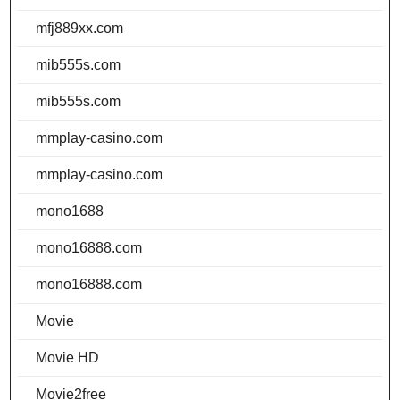
mfj889xx.com
mib555s.com
mib555s.com
mmplay-casino.com
mmplay-casino.com
mono1688
mono16888.com
mono16888.com
Movie
Movie HD
Movie2free