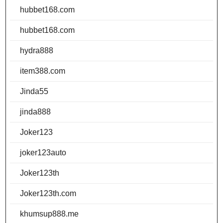
hubbet168.com
hubbet168.com
hydra888
item388.com
Jinda55
jinda888
Joker123
joker123auto
Joker123th
Joker123th.com
khumsup888.me