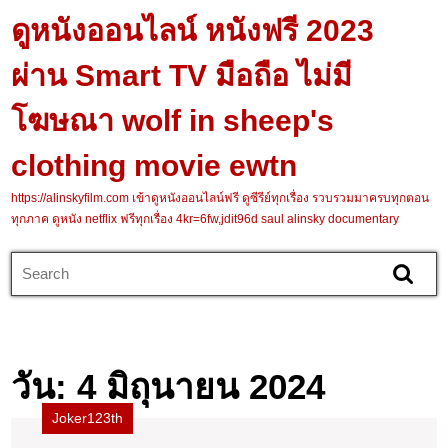
Skip
ดูหนังออนไลน์ หนังฟรี 2023
to
content
ผ่าน Smart TV มือถือ ไม่มี
Skip
to
โฆษณา wolf in sheep's
content
clothing movie ewtn
https://alinskyfilm.com เข้าดูหนังออนไลน์ฟรี ดูซีรีย์ทุกเรื่อง รวบรวมมาครบทุกตอน
ทุกภาค ดูหนัง netflix ฟรีทุกเรื่อง 4kr=6fw,jdit96d saul alinsky documentary
Search
for:
วัน:
4 มิถุนายน 2024
Joker123th