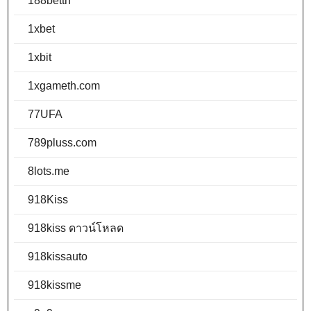
188betth
1xbet
1xbit
1xgameth.com
77UFA
789pluss.com
8lots.me
918Kiss
918kiss ดาวน์โหลด
918kissauto
918kissme