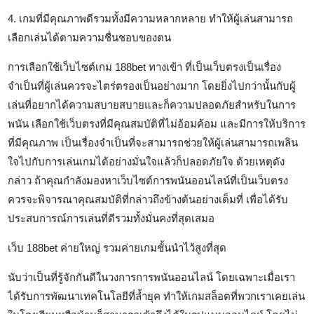
4. เกมที่มีคุณภาพดีรวมทั้งมีความหลากหลาย ทำให้ผู้เล่นสามารถ
เลือกเล่นได้ตามความชื่นชอบของตน
การเลือกใช้เว็บไซต์เกม 188bet ทางเข้า ที่เป็นเว็บตรงเป็นเรื่อง
จำเป็นที่ผู้เล่นควรจะไตร่ตรองเป็นอย่างมาก โดยยิ่งไปกว่านั้นกับผู้
เล่นที่อยากได้ความสบายสบายและก็ความปลอดภัยสำหรับในการ
พนัน เลือกใช้เว็บตรงที่มีคุณสมบัติที่ไม่อ้อมค้อม และมีการให้บริการ
ที่มีคุณภาพ เป็นเรื่องจำเป็นที่จะสามารถช่วยให้ผู้เล่นสามารถเพลิน
ใจไปกับการเล่นเกมได้อย่างมั่นใจแล้วก็ปลอดภัยใจ ด้วยเหตุดัง
กล่าว ถ้าคุณกำลังมองหาเว็บไซต์การพนันออนไลน์ที่เป็นเว็บตรง
ควรจะพิจารณาคุณสมบัติที่กล่าวถึงข้างต้นอย่างเต็มที่ เพื่อได้รับ
ประสบการณ์การเล่นที่ดีรวมทั้งมั่นคงที่สุดเสมอ
เว็บ 188bet ค่ายใหญ่ รวมค่ายเกมชั้นนำไว้สูงที่สุด
นับว่าเป็นที่รู้จักกันดีในวงการการพนันออนไลน์ โดยเฉพาะเมื่อเรา
ได้รับการพัฒนาเทคโนโลยีที่ล้ำยุค ทำให้เกมสล็อตที่พวกเราเคยเล่น