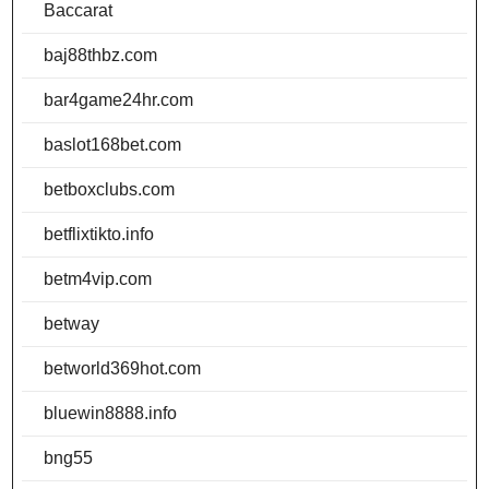
Baccarat
baj88thbz.com
bar4game24hr.com
baslot168bet.com
betboxclubs.com
betflixtikto.info
betm4vip.com
betway
betworld369hot.com
bluewin8888.info
bng55