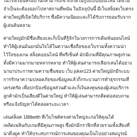
ในโรงเรียนหรือบ้านก็สามารถเข้าถึงได้ในรูปแบบออนไลน์ โดยไม่
จำเป็นจะต้องออกไปหาสถานที่พนัน ในปัจจุบันนี้ มีเว็บสล็อตเว็บตรง
ค่ายใหญ่ที่เปิดให้บริการ ซึ่งมีความนิยมและก็ได้รับการยอมรับจาก
ผู้เล่นล้นหลาม
ค่ายใหญ่มักมีชื่อเสียงและก็เป็นที่รู้จักในวงการการเดิมพันออนไลน์
ทำให้ผู้เล่นมั่นอกมั่นใจได้ในความเชื่อถือของเว็บรวมทั้งความน่า
ไว้ใจของเกม สล็อตออนไลน์ ที่พรีเซ็นท์ มักมีเกมที่มีคุณภาพสูงรวม
ทั้งมีความมากมายหลากหลาย ทำให้ผู้เล่นสามารถเลือกเล่นได้อย่าง
นานาประการตามความชื่นชอบ เว็บ joker123 ค่ายใหญ่มักมีระบบ
การรักษาความปลอดภัยของข้อมูลแล้วก็กระบวนการทำธุรกรรมที่
เคร่งครัด เพื่อปกป้องข้อมูลส่วนตัวและก็เงินลงทุนของผู้เล่นบริการ
ลูกค้ามักเป็นเสียงดีในค่ายใหญ่ ทำให้ผู้เล่นสามารถติดต่อสอบถาม
หรือแจ้งปัญหาได้ตลอดระยะเวลา
เล่นสล็อต 188betth ที่เว็บไซต์ตรงค่ายใหญ่จะก่อให้คุณได้
เพลิดเพลินกับเกมที่มีคุณภาพสูง ซึ่งมักมีกราฟิกที่สวยรวมทั้งเสียงที่
น่าดึงดูด ทำให้ประสบการณ์การเล่นของคุณเป็นไปอย่างสมบูรณ์