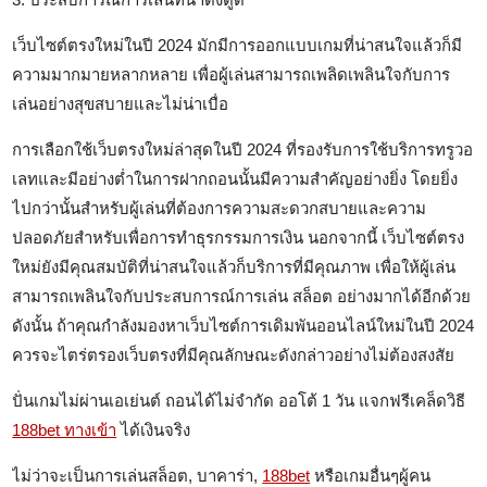
เว็บไซต์ตรงใหม่ในปี 2024 มักมีการออกแบบเกมที่น่าสนใจแล้วก็มี
ความมากมายหลากหลาย เพื่อผู้เล่นสามารถเพลิดเพลินใจกับการ
เล่นอย่างสุขสบายและไม่น่าเบื่อ
การเลือกใช้เว็บตรงใหม่ล่าสุดในปี 2024 ที่รองรับการใช้บริการทรูวอ
เลทและมีอย่างต่ำในการฝากถอนนั้นมีความสำคัญอย่างยิ่ง โดยยิ่ง
ไปกว่านั้นสำหรับผู้เล่นที่ต้องการความสะดวกสบายและความ
ปลอดภัยสำหรับเพื่อการทำธุรกรรมการเงิน นอกจากนี้ เว็บไซต์ตรง
ใหม่ยังมีคุณสมบัติที่น่าสนใจแล้วก็บริการที่มีคุณภาพ เพื่อให้ผู้เล่น
สามารถเพลินใจกับประสบการณ์การเล่น สล็อต อย่างมากได้อีกด้วย
ดังนั้น ถ้าคุณกำลังมองหาเว็บไซต์การเดิมพันออนไลน์ใหม่ในปี 2024
ควรจะไตร่ตรองเว็บตรงที่มีคุณลักษณะดังกล่าวอย่างไม่ต้องสงสัย
ปั่นเกมไม่ผ่านเอเย่นต์ ถอนได้ไม่จำกัด ออโต้ 1 วัน แจกฟรีเคล็ดวิธี
188bet ทางเข้า
ได้เงินจริง
ไม่ว่าจะเป็นการเล่นสล็อต, บาคาร่า,
188bet
หรือเกมอื่นๆผู้คน