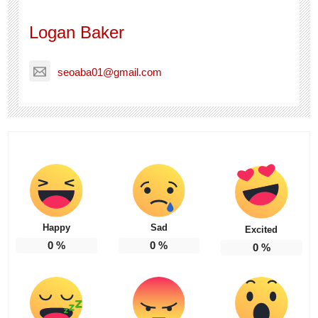
Logan Baker
seoaba01@gmail.com
Happy
Sad
Excited
0
%
0
%
0
%