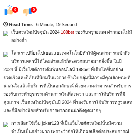
0
0
Read Time:
6 Minute, 19 Second
เว็บตรงใหม่ปัจจุบัน 2024
188bet
รองรับทรูวอเลท ฝากถอนไม่มี
อย่างต่ำ
โลกเราเปลี่ยนไปเยอะแยะเทคโนโลยีทำให้ผู้คนสามารถเข้าถึง
บริการเหล่านี้ได้โดยง่ายแล้วก็สะดวกสบายมากยิ่งขึ้น ในปี
2024 นี้ มีเว็บไซต์การเดิมพันออนไลน์ 188bet ที่เติบโตขึ้นอย่าง
รวดเร็วและก็เป็นที่นิยมในแวดวง ซึ่งเว็บกลุ่มนี้มักจะมีคุณลักษณะที่
น่าสนใจแล้วก็บริการที่เป็นเอกลักษณ์ ด้วยความสามารถสำหรับการ
รองรับการทำธุรกรรมด้านการเงินที่สะดวก และการให้บริการที่มี
คุณภาพ เว็บตรงใหม่ปัจจุบันปี 2024 ที่รองรับการใช้บริการทรูวอเลท
และก็มีอย่างน้อยสำหรับการฝากถอนน่าดึงดูดมากๆ
การเลือกใช้เว็บ joker123 ที่เป็นเว็บไซต์ตรงใหม่นั้นมีความ
จำเป็นเป็นอย่างมาก เพราะว่าก่อให้เกิดผลเสียต่อประสบการณ์