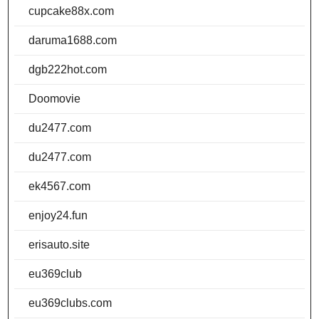
cupcake88x.com
daruma1688.com
dgb222hot.com
Doomovie
du2477.com
du2477.com
ek4567.com
enjoy24.fun
erisauto.site
eu369club
eu369clubs.com