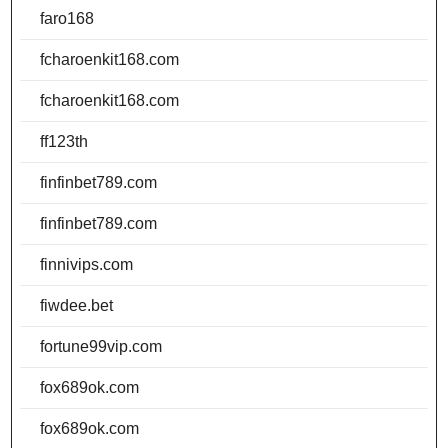
faro168
fcharoenkit168.com
fcharoenkit168.com
ff123th
finfinbet789.com
finfinbet789.com
finnivips.com
fiwdee.bet
fortune99vip.com
fox689ok.com
fox689ok.com