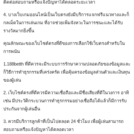
ติดต่อสอบถามหรือแจ้งปัญหาได้ตลอดระยะเวลา
4. บางเว็บเกมออนไลน์เป็นเว็บตรงยังมีบริการแจกฟรีแนวทางและก็
กลเม็ดในการเล่นเกม ที่อาจช่วยเพิ่มจังหวะในการชนะและได้รับ
รางวัลมากยิ่งขึ้น
คุณลักษณะของเว็บไซต์ตรงที่ดีของการเลือกใช้เว็บตรงสำหรับใน
การพนัน
1.188betth ที่ดีควรจะมีระบบการรักษาความปลอดภัยของข้อมูลและ
ก็วิธีการทำธุรกรรมที่เคร่งครัด เพื่อคุ้มครองข้อมูลส่วนตัวและเงินทุน
ของผู้เล่น
2. เว็บไซต์ตรงที่ดีควรมีความเชื่อถือและมีชื่อเสียงที่ดีในวงการ อาทิ
เช่น มีประวัติกระบวนการทำธุรกรรมอย่างเชื่อถือได้แล้วก็มีการรับ
ประกันจากผู้เล่นอื่น
3. ควรมีบริการลูกค้าที่เป็นไปตลอด 24 ชั่วโมง เพื่อผู้เล่นสามารถ
สอบถามหรือแจ้งปัญหาได้ตลอดเวลา