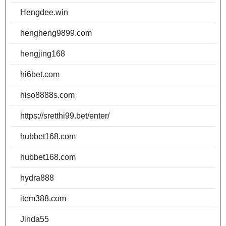
Hengdee.win
hengheng9899.com
hengjing168
hi6bet.com
hiso8888s.com
https://sretthi99.bet/enter/
hubbet168.com
hubbet168.com
hydra888
item388.com
Jinda55