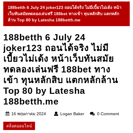
188betth 6 July 24 joker123 ถอนได้จริง ไม่มีเบี้ยวไม่เด้ง หน้า
เว็บทันสมัยทดลองเล่นฟรี 188bet ทางเข้า ทุนหลักสิบ แตกหลัก
ล้าน Top 80 by Latesha 188betth.me
188betth 6 July 24
joker123 ถอนได้จริง ไม่มี
เบี้ยวไม่เด้ง หน้าเว็บทันสมัย
ทดลองเล่นฟรี 188bet ทาง
เข้า ทุนหลักสิบ แตกหลักล้าน
Top 80 by Latesha
188betth.me
16
Logan
16 พฤษภาคม 2024
Logan Baker
0 Comment
พฤษภาคม
Baker
สล็อตออนไลน์
2024