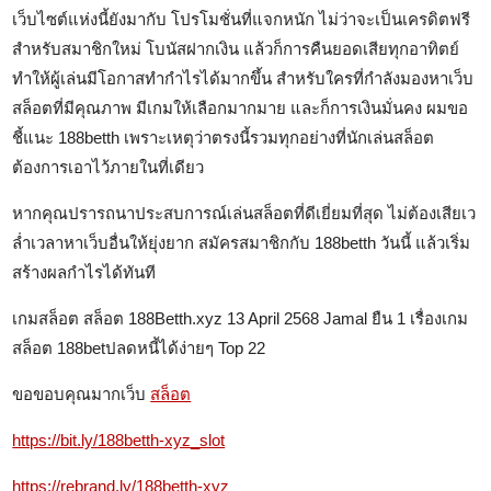
เว็บไซต์แห่งนี้ยังมากับ โปรโมชั่นที่แจกหนัก ไม่ว่าจะเป็นเครดิตฟรี
สำหรับสมาชิกใหม่ โบนัสฝากเงิน แล้วก็การคืนยอดเสียทุกอาทิตย์
ทำให้ผู้เล่นมีโอกาสทำกำไรได้มากขึ้น สำหรับใครที่กำลังมองหาเว็บ
สล็อตที่มีคุณภาพ มีเกมให้เลือกมากมาย และก็การเงินมั่นคง ผมขอ
ชี้แนะ 188betth เพราะเหตุว่าตรงนี้รวมทุกอย่างที่นักเล่นสล็อต
ต้องการเอาไว้ภายในที่เดียว
หากคุณปรารถนาประสบการณ์เล่นสล็อตที่ดีเยี่ยมที่สุด ไม่ต้องเสียเว
ล่ำเวลาหาเว็บอื่นให้ยุ่งยาก สมัครสมาชิกกับ 188betth วันนี้ แล้วเริ่ม
สร้างผลกำไรได้ทันที
เกมสล็อต สล็อต 188Betth.xyz 13 April 2568 Jamal ยืน 1 เรื่องเกม
สล็อต 188betปลดหนี้ได้ง่ายๆ Top 22
ขอขอบคุณมากเว็บ
สล็อต
https://bit.ly/188betth-xyz_slot
https://rebrand.ly/188betth-xyz