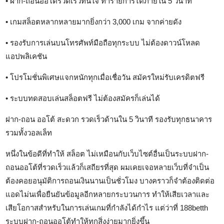
• ฝาก-ถอนออโต้รวดเร็วทันใจ ทำรายการได้ภายใน 5 วินาที
• เกมสล็อตหลากหลายมากยิ่งกว่า 3,000 เกม จากค่ายดัง
• รองรับการเล่นบนโทรศัพท์มือถือทุกระบบ ไม่ต้องดาวน์โหลด
แอปพลิเคชัน
• โปรโมชั่นพิเศษแจกหนักทุกเมื่อเชื่อวัน สมัครใหม่รับเครดิตฟรี
• ระบบทดสอบเล่นสล็อตฟรี ไม่ต้องสมัครก็เล่นได้
ฝาก-ถอน ออโต้ สะดวก รวดเร็วด้านใน 5 วินาที รองรับทุกธนาคาร
รวมทั้งวอลเล็ท
หนึ่งในข้อดีที่ทำให้ สล็อต ไม่เหมือนกับเว็บไซต์อื่นเป็นระบบฝาก-
ถอนออโต้ที่รวดเร็วแล้วก็เสถียรที่สุด ผมเคยเจอหลายเว็บที่จำเป็น
ต้องคอยอนุมัติการถอนเงินนานเป็นชั่วโมง บางคราวก็จำต้องติดต่อ
แอดไม่นเพื่อยืนยันข้อมูลอีกหลายกระบวนการ ทำให้เสียเวลาและ
เสียโอกาสสำหรับในการเล่นเกมที่กำลังได้กำไร แต่ว่าที่ 188betth
ระบบฝาก-ถอนออโต้ทำให้ทุกสิ่งง่ายมากยิ่งขึ้น