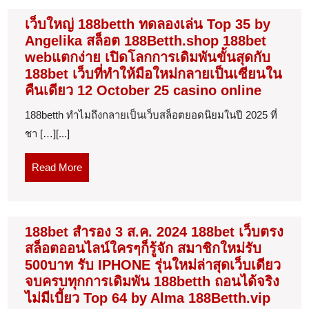
เว็บใหญ่ 188betth ทดลองเล่น Top 35 by
Angelika สล็อต 188Betth.shop 188bet
webแตกง่าย เปิดโลกการเดิมพันขั้นสุดกับ
188bet เว็บที่ทำให้มือใหม่กลายเป็นเซียนใน
คืนเดียว 12 October 25 casino online
188betth ทำไมถึงกลายเป็นเว็บสล็อตยอดนิยมในปี 2025 ที่
ชา […][...]
Read
Read More
More
188bet สํารอง 3 ส.ค. 2024 188bet เว็บตรง
สล็อตออนไลน์ใครๆก็รู้จัก สมาชิกใหม่รับ
500บาท รับ IPHONE รุ่นใหม่ล่าสุดเว็บเดียว
จบครบทุกการเดิมพัน 188betth ถอนได้จริง
ไม่มีเบี้ยว Top 64 by Alma 188Betth.vip