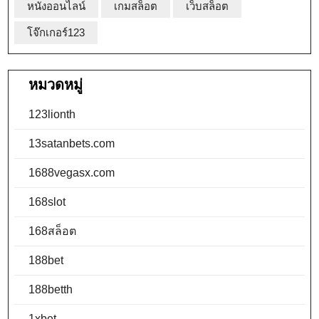
หนังออนไลน์
เกมสล็อต
เว็บสล็อต
โจ๊กเกอร์123
หมวดหมู่
123lionth
13satanbets.com
1688vegasx.com
168slot
168สล็อต
188bet
188betth
1xbet