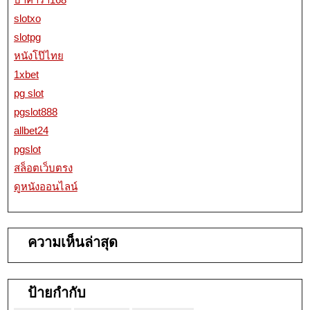
slotxo
slotpg
หนังโป๊ไทย
1xbet
pg slot
pgslot888
allbet24
pgslot
สล็อตเว็บตรง
ดูหนังออนไลน์
ความเห็นล่าสุด
ป้ายกำกับ