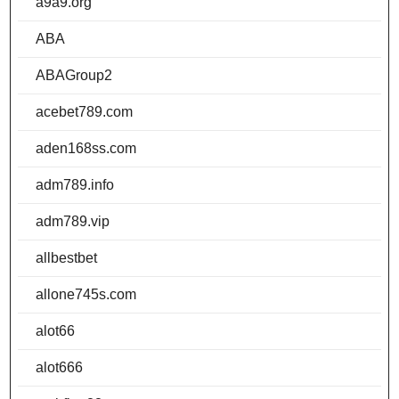
a9a9.org
ABA
ABAGroup2
acebet789.com
aden168ss.com
adm789.info
adm789.vip
allbestbet
allone745s.com
alot66
alot666