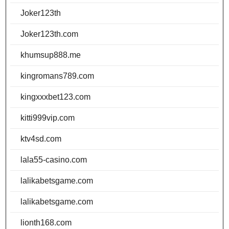
Joker123th
Joker123th.com
khumsup888.me
kingromans789.com
kingxxxbet123.com
kitti999vip.com
ktv4sd.com
lala55-casino.com
lalikabetsgame.com
lalikabetsgame.com
lionth168.com