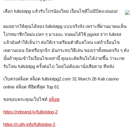
เลือก fullslotpg แล้วรับโปรน้องใหม่ เงื่อนไขดีไม่มีบิดแน่นอน!
ผมอยากให้คุณได้ลอง fullslotpg แบบจริงจัง เพราะที่ผ่านมาผมเห็น
โปรสมาชิกใหม่แปลก ๆ มาเยอะ จนพอได้ใช้ pgslot จาก fullslot
แล้วมันทำให้เห็นว่า ต่อให้เราเตรียมตัวดีแค่ไหน แต่ถ้าเงื่อนไข
เพดานถอน บิดหรือจุกจิก มันกระทบวิธีเล่น ของเราทั้งหมดจริง ๆ ดัง
นั้นถ้าคุณเข้าใจเงื่อนไขเหล่านี้ คุณจะตัดสินใจได้ง่ายขึ้น ว่าจะกด
รับไหม fullslotpg ครั้งต่อไป โดยไม่ต้องมานั่งเสียดาย ทีหลัง
เว็บตรงสล็อต สล็อต fullslotpg2.com 31 March 26 Kali casino
online สล็อต ที่ฮิตที่สุด Top 61
ขอขอบพระคุณเว็ปไซต์
สล็อต
https://rebrand.ly/fullslotpg-2
https://cutly.info/fullslotpg-2