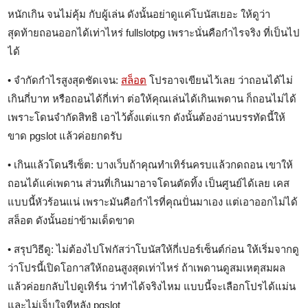
หนักเกิน จนไม่คุ้ม กับผู้เล่น ดังนั้นอย่าดูแค่โบนัสเยอะ ให้ดูว่า
สุดท้ายถอนออกได้เท่าไหร่ fullslotpg เพราะนั่นคือกำไรจริง ที่เป็นไป
ได้
• จำกัดกำไรสูงสุดชัดเจน:
สล็อต
โปรอาจเขียนไว้เลย ว่าถอนได้ไม่
เกินกี่บาท หรือถอนได้กี่เท่า ต่อให้คุณเล่นได้เกินเพดาน ก็ถอนไม่ได้
เพราะโดนจำกัดสิทธิ เอาไว้ตั้งแต่แรก ดังนั้นต้องอ่านบรรทัดนี้ให้
ขาด pgslot แล้วค่อยกดรับ
• เกินแล้วโดนรีเซ็ต: บางเว็บถ้าคุณทำเทิร์นครบแล้วกดถอน เขาให้
ถอนได้แค่เพดาน ส่วนที่เกินมาอาจโดนตัดทิ้ง เป็นศูนย์ได้เลย เคส
แบบนี้หัวร้อนแน่ เพราะมันคือกำไรที่คุณปั่นมาเอง แต่เอาออกไม่ได้
สล็อต ดังนั้นอย่าข้ามเด็ดขาด
• สรุปวิธีดู: ไม่ต้องไปโฟกัสว่าโบนัสให้กี่เปอร์เซ็นต์ก่อน ให้เริ่มจากดู
ว่าโปรนี้เปิดโอกาสให้ถอนสูงสุดเท่าไหร่ ถ้าเพดานดูสมเหตุสมผล
แล้วค่อยกลับไปดูเทิร์น ว่าทำได้จริงไหม แบบนี้จะเลือกโปรได้แม่น
และไม่เจ็บใจทีหลัง pgslot