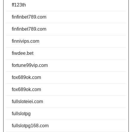
ff123th
finfinbet789.com
finfinbet789.com
finnivips.com
fiwdee.bet
fortune99vip.com
fox689ok.com
fox689ok.com
fullsloteiei.com
fullslotpg
fullslotpg168.com