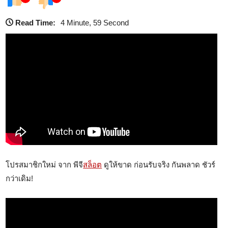
Read Time:
4 Minute, 59 Second
โปรสมาชิกใหม่ จาก พีจี
สล็อต
ดูให้ขาด ก่อนรับจริง กันพลาด ชัวร์
กว่าเดิม!