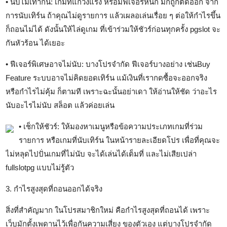
• นับไม่เท่ากัน: เกมที่แกว่งแรง หรือมีฟีเจอร์หนัก มักถูกตัดออก จาก
การนับเทิร์น ถ้าคุณไม่ดูรายการ แล้วเผลอเล่นเรื่อย ๆ ต่อให้กำไรขึ้น
ก็ถอนไม่ได้ ดังนั้นให้ไล่ดูเกม ที่เข้าร่วมให้ชัวร์ก่อนทุกครั้ง pgslot จะ
กันหัวร้อน ได้เยอะ
• ฟีเจอร์พิเศษอาจไม่นับ: บางโปรจำกัด ฟีเจอร์บางอย่าง เช่นBuy
Feature ระบบอาจไม่คิดยอดเทิร์น แม้เงินที่เรากดซื้อจะออกจริง
หรือกำไรไม่คุ้ม ก็ตามที เพราะฉะนั้นอย่าเดา ให้อ่านให้ชัด ว่าอะไร
นับอะไรไม่นับ สล็อต แล้วค่อยเล่น
• เช็กให้ชัวร์: ให้มองหาเมนูหรือข้อความประเภทเกมที่ร่วม
รายการ หรือเกมที่นับเทิร์น ในหน้ารายละเอียดโปร เพื่อที่คุณจะ
ไม่หลุดไปปั่นเกมที่ไม่นับ จะได้เล่นได้เต็มที่ และไม่เสียเปล่า
fullslotpg แบบไม่รู้ตัว
3. กำไรสูงสุดที่ถอนออกได้จริง
สิ่งที่สำคัญมาก ในโปรสมาชิกใหม่ คือกำไรสูงสุดที่ถอนได้ เพราะ
เว็บมักตั้งเพดานไว้เพื่อกันความเสี่ยง ของตัวเอง แต่บางโปรจำกัด