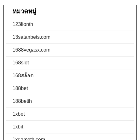
หมวดหมู่
123lionth
13satanbets.com
1688vegasx.com
168slot
168สล็อต
188bet
188betth
1xbet
1xbit
1xgameth.com