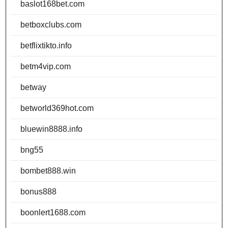
baslot168bet.com
betboxclubs.com
betflixtikto.info
betm4vip.com
betway
betworld369hot.com
bluewin8888.info
bng55
bombet888.win
bonus888
boonlert1688.com