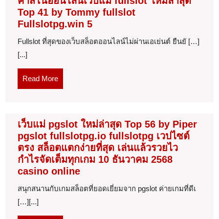
คาสิโนออนไลน์เว็บแม่ fullslot ใหม่ล่าสุด
Top 41 by Tommy fullslot
Fullslotpg.win 5
Fullslot ที่สุดของเว็บสล็อตออนไลน์ไม่ผ่านเอเย่นต์ ยืนยั […]
[...]
Read
Read More
More
เว็บแม่ pgslot ใหม่ล่าสุด Top 56 by Piper
pgslot fullslotpg.io fullslotpg เวปไซต์
ตรง สล็อตแตกง่ายที่สุด เล่นแล้วรวยไว
กำไรจัดเต็มทุกเกม 10 ธันวาคม 2568
casino online
สนุกสนานกับเกมสล็อตที่ยอดเยี่ยมจาก pgslot ค่ายเกมที่ดีเ
[…][...]