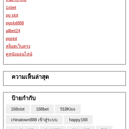
1xbet
pg slot
pgslot888
allbet24
pgslot
สล็อตเว็บตรง
ดูหนังออนไลน์
ความเห็นล่าสุด
ป้ายกำกับ
168slot
188bet
918Kiss
chinatown888 เข้าสู่ระบบ
happy168