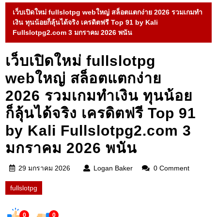
เว็บเปิดใหม่ fullslotpg webใหญ่ สล็อตแตกง่าย 2026 รวมเกมทำ
เงิน ทุนน้อยก็ลุ้นได้จริง เครดิตฟรี Top 91 by Kali
Fullslotpg2.com 3 มกราคม 2026 พนัน
เว็บเปิดใหม่ fullslotpg
webใหญ่ สล็อตแตกง่าย
2026 รวมเกมทำเงิน ทุนน้อย
ก็ลุ้นได้จริง เครดิตฟรี Top 91
by Kali Fullslotpg2.com 3
มกราคม 2026 พนัน
29
Logan
29 มกราคม 2026
Logan Baker
0 Comment
มกราคม
Baker
fullslotpg
2026
0
0