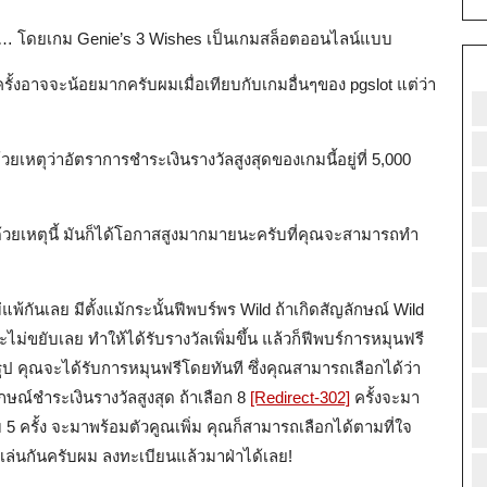
่า… โดยเกม Genie’s 3 Wishes เป็นเกมสล็อตออนไลน์แบบ
งครั้งอาจจะน้อยมากครับผมเมื่อเทียบกับเกมอื่นๆของ pgslot แต่ว่า
เหตุว่าอัตราการชำระเงินรางวัลสูงสุดของเกมนี้อยู่ที่ 5,000
ด้ ด้วยเหตุนี้ มันก็ได้โอกาสสูงมากมายนะครับที่คุณจะสามารถทำ
แพ้กันเลย มีตั้งแม้กระนั้นฟีพบร์พร Wild ถ้าเกิดสัญลักษณ์ Wild
ไม่ขยับเลย ทำให้ได้รับรางวัลเพิ่มขึ้น แล้วก็ฟีพบร์การหมุนฟรี
 รูป คุณจะได้รับการหมุนฟรีโดยทันที ซึ่งคุณสามารถเลือกได้ว่า
ักษณ์ชำระเงินรางวัลสูงสุด ถ้าเลือก 8
[Redirect-302]
ครั้งจะมา
 ครั้ง จะมาพร้อมตัวคูณเพิ่ม คุณก็สามารถเลือกได้ตามที่ใจ
าเล่นกันครับผม ลงทะเบียนแล้วมาฝ่าได้เลย!