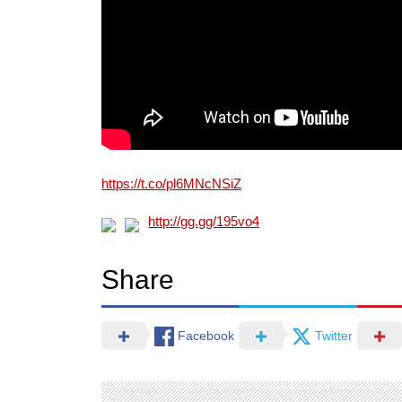
https://t.co/pl6MNcNSiZ
http://gg.gg/195vo4
Share
Facebook
Twitter