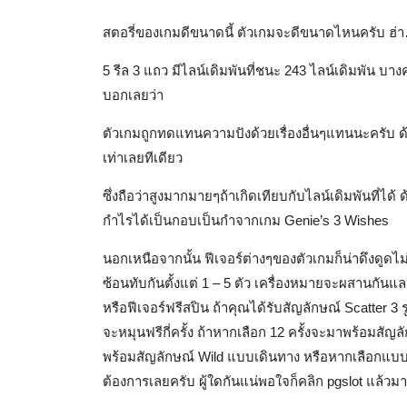
สตอรี่ของเกมดีขนาดนี้ ตัวเกมจะดีขนาดไหนครับ ฮ
5 รีล 3 แถว มีไลน์เดิมพันที่ชนะ 243 ไลน์เดิมพัน บา
บอกเลยว่า
ตัวเกมถูกทดแทนความปังด้วยเรื่องอื่นๆแทนนะครับ ด้วย
เท่าเลยทีเดียว
ซึ่งถือว่าสูงมากมายๆถ้าเกิดเทียบกับไลน์เดิมพันที่ไ
กำไรได้เป็นกอบเป็นกำจากเกม Genie’s 3 Wishes
นอกเหนือจากนั้น ฟีเจอร์ต่างๆของตัวเกมก็น่าดึงดูดไม่
ซ้อนทับกันตั้งแต่ 1 – 5 ตัว เครื่องหมายจะผสานกันและ
หรือฟีเจอร์ฟรีสปิน ถ้าคุณได้รับสัญลักษณ์ Scatter 3
จะหมุนฟรีกี่ครั้ง ถ้าหากเลือก 12 ครั้งจะมาพร้อมสัญล
พร้อมสัญลักษณ์ Wild แบบเดินทาง หรือหากเลือกแบบ 5
ต้องการเลยครับ ผู้ใดกันแน่พอใจก็คลิก pgslot แล้วม