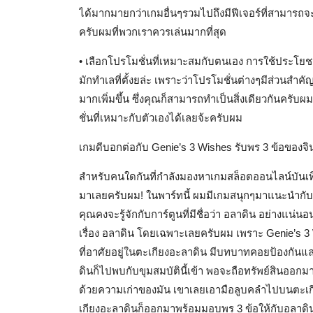
ได้มากมายกว่าเกมอื่นๆรวมไปถึงมีฟีเจอร์ที่สามารถจะ
ครับผมที่พวกเราควรเล่นมากที่สุด
• เลือกโปรโมชั่นที่เหมาะสมกับตนเอง การใช้ประโยชน์
มักทำเลที่ตั้งยล่ะ เพราะว่าโปรโมชั่นต่างๆมีส่วนส
มากเพิ่มขึ้น ซึ่งคุณก็สามารถทำเป็นสิ่งเดียวกันคร
ชั่นที่เหมาะกับตัวเองได้เลยจ้ะครับผม
เกมดีบอกต่อกับ Genie’s 3 Wishes รับพร 3 ข้อของจิ
สำหรับคนใดกันที่กำลังมองหาเกมสล็อตออนไลน์บันเ
มาเลยครับผม! ในพาร์ทนี้ ผมมีเกมสนุกๆมาแนะนำกับคุณ
คุณคงจะรู้จักกับการ์ตูนที่มีชื่อว่า อลาดิน อย่างแน
เรื่อง อลาดิน โดยเฉพาะเลยครับผม เพราะ Genie’s 3 W
ที่อาศัยอยู่ในตะเกียงอะลาดิน มีบทบาทคอยป้องกันแ
ดินก็ไปพบกับขุมสมบัตินี้เข้า พอจะถือทรัพย์สินออกม
ด้วยความเก่าของมัน เขาเลยเอามือลูบคลำไปบนตะเกียงเพ
เกียงอะลาดินก็ออกมาพร้อมมอบพร 3 ข้อให้กับอลาดิ