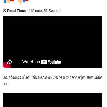
Read Time:
4 Minute, 51 Second
เกมสล็อตออนไลน์มีกี่ประเภท อะไรบ้าง มาทำความรู้กันซักหน่อยดี
กว่า