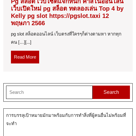
Pg สล็อต เว็บไซต์แจกหนัก คาสิโนออนไลน์
เว็บเปิดใหม่ pg สล็อต ทดลองเล่น Top 4 by
Kelly pg slot https://pgslot.taxi 12
พฤษภา 2566
pg slot สล็อตออนไลน์ เว็บตรงที่ใครๆก็ต่างตามหา หากทุก
คน […][...]
Read
Read More
More
Search
for:
การบรรลุเป้าหมายมักมาพร้อมกับการทำสิ่งที่ผู้คนอื่นไม่พร้อมที่
จะทำ