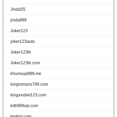
Jinda55
jinda888
Joker123
joker123auto
Joker123th
Joker123th.com
khumsup888.me
kingromans789.com
kingxxxbet123.com
kitti999vip.com
ktv4sd.com