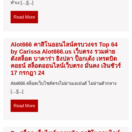
ทำเง […][...]
Read
Read More
More
Alot666 คาสิโนออนไลน์ครบวงจร Top 64
by Carissa Alot666.us เว็บตรง รวมค่าย
ดังสล็อต บาคาร่า ยิงปลา ป็อกเด้ง เทรดบิด
คอยน์ สล็อตออนไลน์เว็บตรง มั่นคง เงินชัวร์
17 กรกฎา 24
Alot666 สล็อตเว็บไซต์ตรงไม่ผ่านเอเย่นต์ ไม่ผ่านตัวกลาง
[…][...]
Read
Read More
More