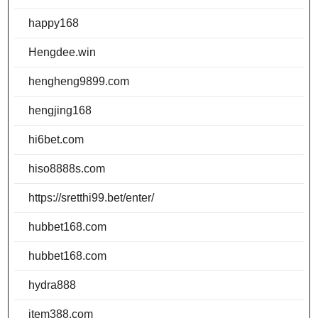
happy168
Hengdee.win
hengheng9899.com
hengjing168
hi6bet.com
hiso8888s.com
https://sretthi99.bet/enter/
hubbet168.com
hubbet168.com
hydra888
item388.com