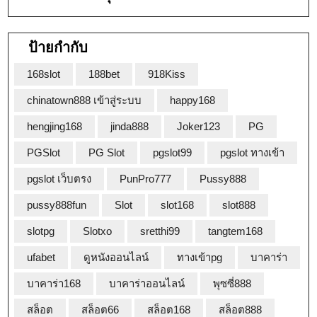
ป้ายกำกับ
168slot
188bet
918Kiss
chinatown888 เข้าสู่ระบบ
happy168
hengjing168
jinda888
Joker123
PG
PGSlot
PG Slot
pgslot99
pgslot ทางเข้า
pgslot เว็บตรง
PunPro777
Pussy888
pussy888fun
Slot
slot168
slot888
slotpg
Slotxo
sretthi99
tangtem168
ufabet
ดูหนังออนไลน์
ทางเข้าpg
บาคาร่า
บาคาร่า168
บาคาร่าออนไลน์
พุซซี่888
สล็อต
สล็อต66
สล็อต168
สล็อต888