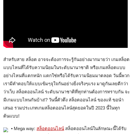
สำหรับสาย สล็อต อาจจะต้องการจะรู้กันอย่างมากมายว่า เกมสล็อต
แบบไหนที่ได้รับความนิยมในระดับนานาชาติ หรือเกมสล็อตแบบ
อย่างไหนที่แตกหนัก แตกใช่หรือได้รับความนิยมมาตลอด วันนี้พวก
เรามีคำตอบให้แบบเข้มๆจุใจกันอย่างยิ่งจริงๆแรง มาดูกันเลยดีกว่า
ว่าเว็บ สล็อตออนไลน์ ระดับนานาชาติที่ทุกท่านต้องการทราบกัน จะ
มีเกมแบบไหนกันบ้าง!? วันนี้ตัวตึง สล็อตออนไลน์ ของแท้ ขอนำ
เสนอ รวมประเภทเกมสล็อตออนไลน์สุดยอดในปี 2023 นี้ในทุก
ต้นแบบ!
• Mega way:
สล็อตออนไลน์
สล็อตออนไลน์ในลักษณะนี้ได้รับ