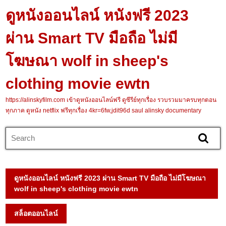
Skip
ดูหนังออนไลน์ หนังฟรี 2023
to
content
ผ่าน Smart TV มือถือ ไม่มี
Skip
to
โฆษณา wolf in sheep's
content
clothing movie ewtn
https://alinskyfilm.com เข้าดูหนังออนไลน์ฟรี ดูซีรีย์ทุกเรื่อง รวบรวมมาครบทุกตอน
ทุกภาค ดูหนัง netflix ฟรีทุกเรื่อง 4kr=6fw,jdit96d saul alinsky documentary
Search
for:
ดูหนังออนไลน์ หนังฟรี 2023 ผ่าน Smart TV มือถือ ไม่มีโฆษณา
wolf in sheep's clothing movie ewtn
สล็อตออนไลน์