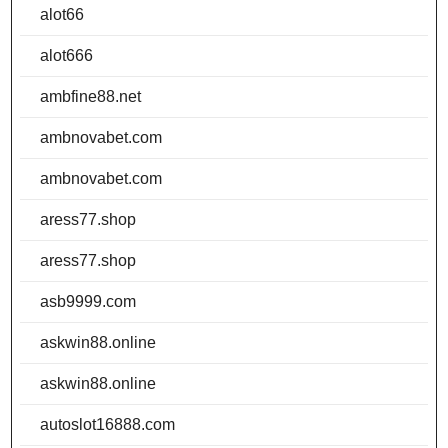
alot66
alot666
ambfine88.net
ambnovabet.com
ambnovabet.com
aress77.shop
aress77.shop
asb9999.com
askwin88.online
askwin88.online
autoslot16888.com