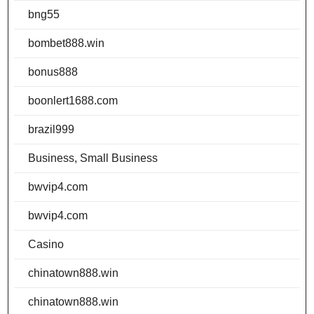
bng55
bombet888.win
bonus888
boonlert1688.com
brazil999
Business, Small Business
bwvip4.com
bwvip4.com
Casino
chinatown888.win
chinatown888.win