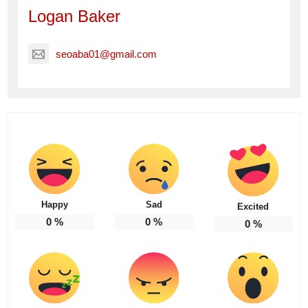
Logan Baker
seoaba01@gmail.com
Happy
Sad
Excited
0
%
0
%
0
%