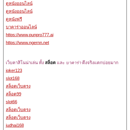
ดูหนังออนไลน์
ดูหนังออนไลน์
ดูหนังฟรี
บาคาร่าออนไลน์
https://www.punpro777.ai
https://www.ngernn.net
เว็บคาสิโนน่าเล่น ทั้ง
สล็อต
และ
บาคาร่า
ตึงจริงแตกบ่อยมาก
joker123
slot168
สล็อตเว็บตรง
สล็อต99
slot66
สล็อตเว็บตรง
สล็อตเว็บตรง
judhai168