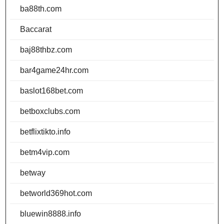
ba88th.com
Baccarat
baj88thbz.com
bar4game24hr.com
baslot168bet.com
betboxclubs.com
betflixtikto.info
betm4vip.com
betway
betworld369hot.com
bluewin8888.info