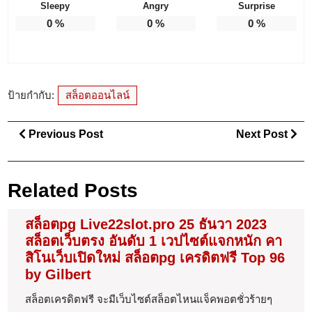
Sleepy
Angry
Surprise
0
%
0
%
0
%
ป้ายกำกับ:
สล็อตออนไลน์
แนะแนว
Previous
Ne
Previous Post
Next Post
เรื่อง
Post
Po
Related Posts
สล็อตpg Live22slot.pro 25 ธันวา 2023
สล็อตเว็บตรง อันดับ 1 เวปไซต์แจกหนัก คา
สิโนเว็บเปิดใหม่ สล็อตpg เครดิตฟรี Top 96
by Gilbert
สล็อตเครดิตฟรี จะมีเว็บไซต์สล็อตไหนแจ็คพอตชั่วร้ายๆ