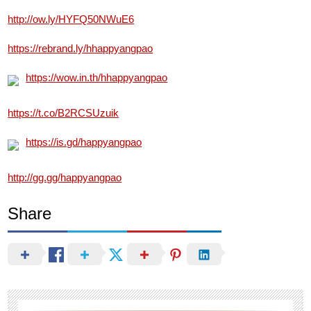
http://ow.ly/HYFQ50NWuE6
https://rebrand.ly/hhappyangpao
https://wow.in.th/hhappyangpao
https://t.co/B2RCSUzuik
https://is.gd/happyangpao
http://gg.gg/happyangpao
Share