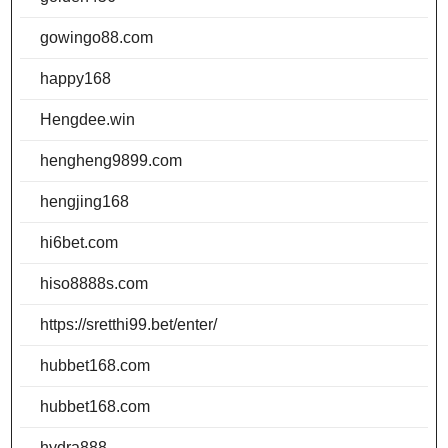
gowingo88.com
happy168
Hengdee.win
hengheng9899.com
hengjing168
hi6bet.com
hiso8888s.com
https://sretthi99.bet/enter/
hubbet168.com
hubbet168.com
hydra888