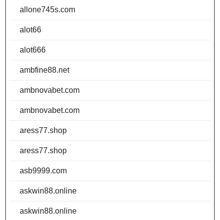
allone745s.com
alot66
alot666
ambfine88.net
ambnovabet.com
ambnovabet.com
aress77.shop
aress77.shop
asb9999.com
askwin88.online
askwin88.online