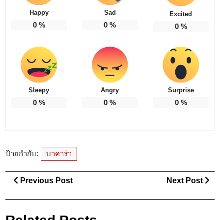
Happy
Sad
Excited
0
%
0
%
0
%
Sleepy
Angry
Surprise
0
%
0
%
0
%
ป้ายกำกับ:
บาคาร่า
แนะแนว
Previous
Ne
Previous Post
Next Post
เรื่อง
Post
Po