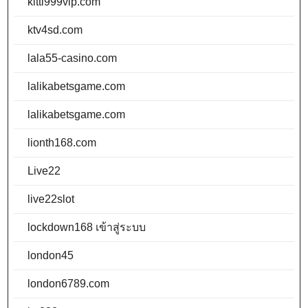
kitti999vip.com
ktv4sd.com
lala55-casino.com
lalikabetsgame.com
lalikabetsgame.com
lionth168.com
Live22
live22slot
lockdown168 เข้าสู่ระบบ
london45
london6789.com