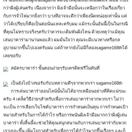
กว่าฝั่งผู้เล่นครับ เนื่องจากว่า ฝั่งเจ้ามือนั้นจะเหนือกว่าในเรื่องเกี่ยว
กับการจั่วไพ่มากยิ่งกว่า บางทีอาจจะดีกว่าเพียงนิดหน่อยเท่านั้น แต่
ว่าได้เปรียบก็คือเป็นต่อนั่นแหละครับผม แม้กระนั้นอันนี้เป็นในกรณี
ที่คุณไม่ทราบจริงๆครับว่าควรจะเดิมพันฝั่งไหน ด้วยเหตุว่าแม้คุณ
เล่นบาคาร่ามานานพอแล้ว ผมมั่นใจว่า คุณจะมีแนวทางหรือกล
อุบายมากขึ้นไปเองครับผม แต่ถ้าหากยังไม่มีก็ลองsagame168thได้
เลยขอรับ
สมัครบาคาร่า ขั้นตอนง่ายๆรับเครดิตฟรีในทันที
เป็นยังไงบ้างขอรับกับบทความดีๆจากพวกเรา sagame168th
การเล่นบาคาร่าออนไลน์นั้นไม่ได้ยากเหมือนอย่างที่คิดแน่ๆนะ
ครับ 4 เคล็ดวิธีง่ายๆสำหรับเพื่อการเล่นบาคาร่าจากพวกเรา ไม่ว่า
จะเป็น การเลือกเว็บไซต์บาคาร่า การกำหนดเงินทุน การกำหนดเป้า
หมายสำหรับในการได้กำไร หรือการพนันฝั่งเจ้ามือมากกว่าฝั่งผู้เล่น
บาคาร่า ทั้งสิ้นนี้จะช่วยให้คุณสนุกสนานกับการเล่นบาคาร่ากับพวก
เราเยอะขึ้น เพิ่มโอกาสสำหรับเพื่อการได้กำไรมากขึ้นเรื่อยๆ และก็