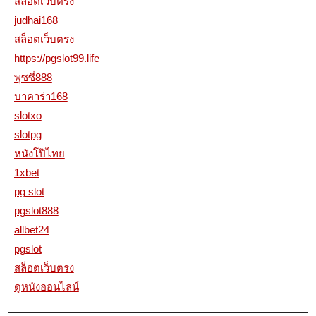
สล็อตเว็บตรง
judhai168
สล็อตเว็บตรง
https://pgslot99.life
พุซซี่888
บาคาร่า168
slotxo
slotpg
หนังโป๊ไทย
1xbet
pg slot
pgslot888
allbet24
pgslot
สล็อตเว็บตรง
ดูหนังออนไลน์