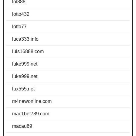
lot888
lotto432
lotto77
luca333.info
luis16888.com
luke999.net
luke999.net
lux555.net
m4newonline.com
mac1bet789.com
macau69