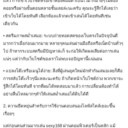
แล้ว การเข้าเว็บไซต์หรือเข้าห้องพนันทำเป็นไวมากมายๆไม่ต้อง
คอยหรือผ่านขั้นตอนหลายชั้นเลยล่ะนะครับ คุณจะรู้สึกได้เลยว่า
เข้าเว็บได้โดยทันที เลือกห้องแล้วกดเข้าเล่นได้โดยทันทีเช่น
เดียวกัน
• สตรีมภาพสม่ำเสมอ: ระบบถ่ายทอดสดของเว็บตรงในปัจจุบันดี
มากกว่าเมื่อก่อนมากมาย หลายๆคนเล่นผ่านมือถือหรือเน็ตบ้านทั่วๆ
ไป ถ้าหากระบบสตรีมมีปัญหาล่ะก็ จะก่อให้เกิดผลเสียต่อการเล่น
แน่ๆ แต่ว่ากับเว็บไซต์ของเราไม่พบเจอปัญหานี้แน่นอน
• แปลงโต๊ะหรือเมนูได้ง่าย: สิ่งที่ผู้เล่นยุคใหม่มักทำกันเสมอเลยก็คือ
การสลับโต๊ะเร็วๆนี่แหละนะครับ ถ้าเกิดหน้าเว็บไซต์ถ่วง พวกเขาจะ
รู้สึกได้โดยทันที จากที่ผมได้ทดสอบมาแล้ว การเปลี่ยนห้องทำได้
อย่างลื่นไหลมากๆทำให้เล่นสม่ำเสมอได้ดิบได้ดี
2. ความยืดหยุ่นสำหรับการใช้งานตอบสนองไลฟ์สไตล์เยอะขึ้น
เรื่อยๆ
แต่ก่อนคนส่วนมากเล่น sexy168 ผ่านคอมพิวเตอร์เป็นหลัก แม้