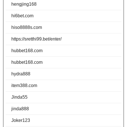
hengjing168
hi6bet.com
hiso8888s.com
https://sretthi99.bet/enter/
hubbet168.com
hubbet168.com
hydra888
item388.com
Jinda55
jinda888
Joker123