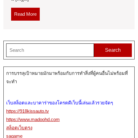
Read
Read More
More
Search
for:
การบรรลุเป้าหมายมักมาพร้อมกับการทำสิ่งที่ผู้คนอื่นไม่พร้อมที่
จะทำ
เว็บสล็อตและบาคาร่าของโครตดีเว็บนี้เล่นแล้วรวยจัดๆ
https://918kissauto.tv
https://www.madoohd.com
สล็อตเว็บตรง
sagame