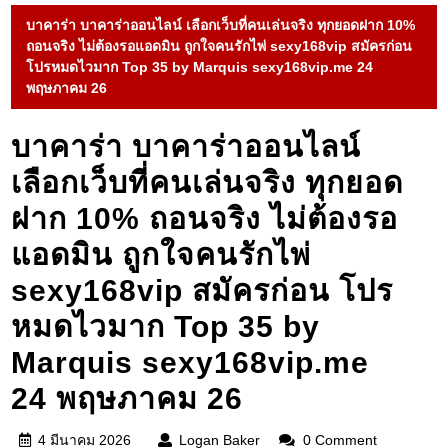
บาคาร่า บาคาร่าออนไลน์ เลือกเว็บที่คนเล่นจริง ทุกยอดฝาก 10%
ถอนจริง ไม่ต้องรอแอดมิน ถูกใจคนรักไพ่ sexy168vip สมัครก่อน
โปรหมดไวมาก Top 35 by Marquis sexy168vip.me 24
พฤษภาคม 26
บาคาร่า บาคาร่าออนไลน์
เลือกเว็บที่คนเล่นจริง ทุกยอด
ฝาก 10% ถอนจริง ไม่ต้องรอ
แอดมิน ถูกใจคนรักไพ่
sexy168vip สมัครก่อน โปร
หมดไวมาก Top 35 by
Marquis sexy168vip.me
24 พฤษภาคม 26
4
Logan
4 มีนาคม 2026
Logan Baker
0 Comment