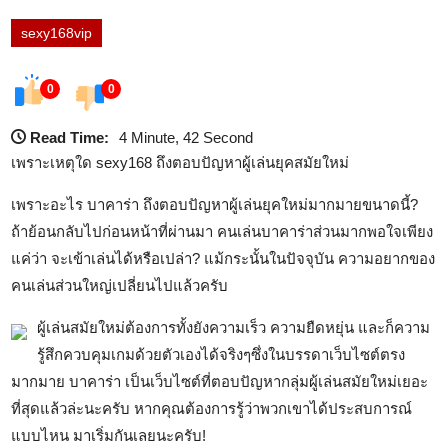
มีนาคม
Baker
sexy168vip
2026
0
0
Read Time:
4 Minute, 42 Second
เพราะเหตุใด sexy168 ถึงตอบปัญหาผู้เล่นยุคสมัยใหม่
เพราะอะไร บาคาร่า ถึงตอบปัญหาผู้เล่นยุคใหม่มากมายขนาดนี้?
ถ้าย้อนกลับไปก่อนหน้าที่ผ่านมา คนเล่นบาคาร่าส่วนมากพอใจเพียง
แค่ว่า จะเข้าเล่นได้หรือเปล่า? แม้กระนั้นในปัจจุบัน ความอยากของ
คนเล่นส่วนใหญ่เปลี่ยนไปแล้วครับ
ผู้เล่นสมัยใหม่ต้องการทั้งยังความเร็ว ความยืดหยุ่น และก็ความ
รู้สึกควบคุมเกมด้วยตัวเองได้จริงๆซึ่งในบรรดาเว็บไซต์ตรง
มากมาย บาคาร่า เป็นเว็บไซต์ที่ตอบปัญหากลุ่มผู้เล่นสมัยใหม่เยอะ
ที่สุดแล้วล่ะนะครับ หากคุณต้องการรู้ว่าพวกเขาได้ประสบการณ์
แบบไหน มาเริ่มกันเลยนะครับ!