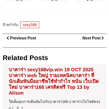
ป้ายกำกับ:
sexy168
แนะแนว
Previous
Ne
Previous Post
Next Post
เรื่อง
Post
Po
Related Posts
บาคาร่า sexy168vip.win 19 OCT 2025
บาคาร่า web ใหญ่ รวมเทคนิคบาคาร่า ที่
นักเดิมพันมืออาชีพใช้ทำกำไร พนัน เว็บเปิด
ใหม่ บาคาร่า168 เครดิตฟรี Top 13 by
Alison
ใส่เต็มทุกการเดิมพันไปกับบาคาร่า168 บาคาร่าเว็บไซต์ตรง
แ […][...]