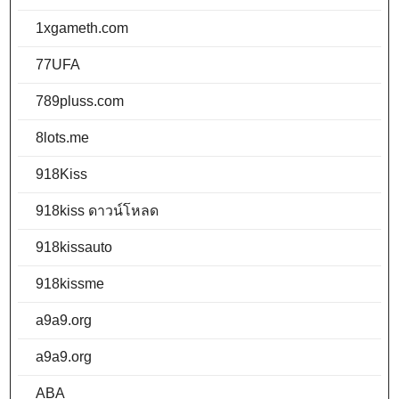
1xgameth.com
77UFA
789pluss.com
8lots.me
918Kiss
918kiss ดาวน์โหลด
918kissauto
918kissme
a9a9.org
a9a9.org
ABA