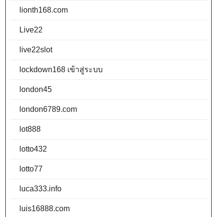
lionth168.com
Live22
live22slot
lockdown168 เข้าสู่ระบบ
london45
london6789.com
lot888
lotto432
lotto77
luca333.info
luis16888.com