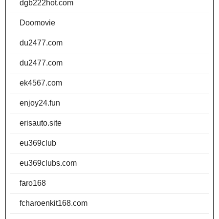
dgb222hot.com
Doomovie
du2477.com
du2477.com
ek4567.com
enjoy24.fun
erisauto.site
eu369club
eu369clubs.com
faro168
fcharoenkit168.com