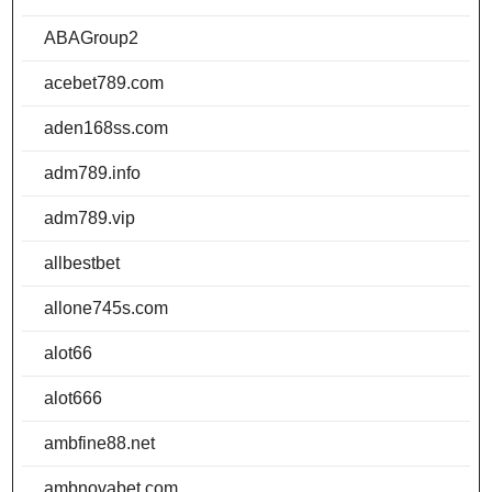
ABAGroup2
acebet789.com
aden168ss.com
adm789.info
adm789.vip
allbestbet
allone745s.com
alot66
alot666
ambfine88.net
ambnovabet.com