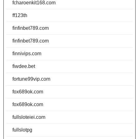
fcharoenkit168.com
ff123th
finfinbet789.com
finfinbet789.com
finnivips.com
fiwdee.bet
fortune99vip.com
fox689ok.com
fox689ok.com
fullsloteiei.com
fullslotpg