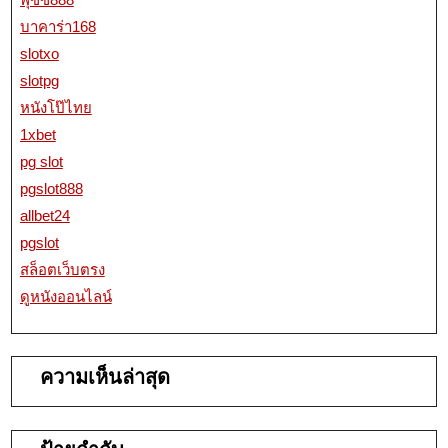
บาคาร่า168
slotxo
slotpg
หนังโป๊ไทย
1xbet
pg slot
pgslot888
allbet24
pgslot
สล็อตเว็บตรง
ดูหนังออนไลน์
ความเห็นล่าสุด