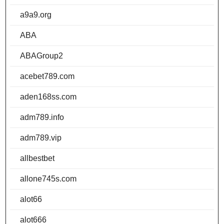
a9a9.org
ABA
ABAGroup2
acebet789.com
aden168ss.com
adm789.info
adm789.vip
allbestbet
allone745s.com
alot66
alot666