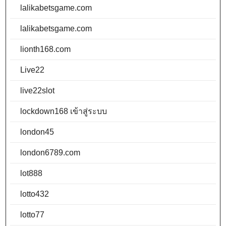
lalikabetsgame.com
lalikabetsgame.com
lionth168.com
Live22
live22slot
lockdown168 เข้าสู่ระบบ
london45
london6789.com
lot888
lotto432
lotto77