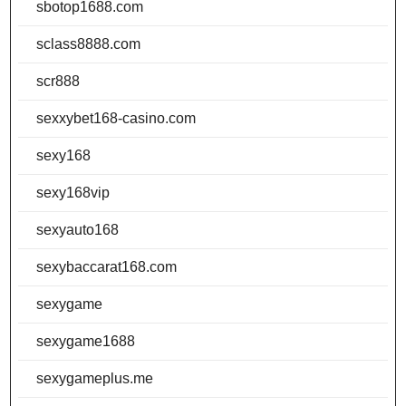
sbotop1688.com
sclass8888.com
scr888
sexxybet168-casino.com
sexy168
sexy168vip
sexyauto168
sexybaccarat168.com
sexygame
sexygame1688
sexygameplus.me