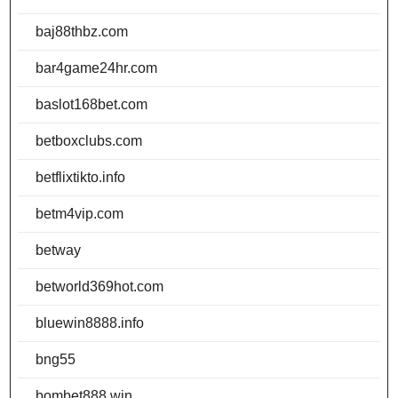
baj88thbz.com
bar4game24hr.com
baslot168bet.com
betboxclubs.com
betflixtikto.info
betm4vip.com
betway
betworld369hot.com
bluewin8888.info
bng55
bombet888.win