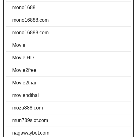
mono1688
mono16888.com
mono16888.com
Movie
Movie HD
Movie2free
Movie2thai
moviehdthai
moza888.com
mun789slot.com
nagawaybet.com