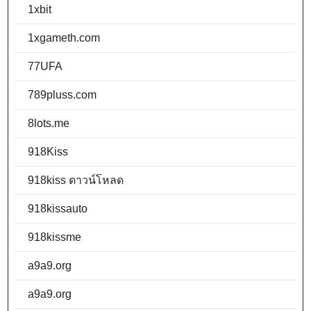
1xbit
1xgameth.com
77UFA
789pluss.com
8lots.me
918Kiss
918kiss ดาวน์โหลด
918kissauto
918kissme
a9a9.org
a9a9.org