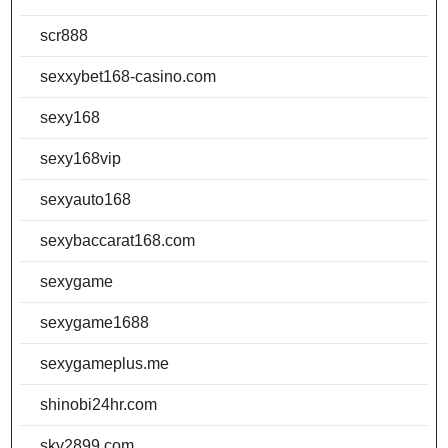
scr888
sexxybet168-casino.com
sexy168
sexy168vip
sexyauto168
sexybaccarat168.com
sexygame
sexygame1688
sexygameplus.me
shinobi24hr.com
sky2899.com