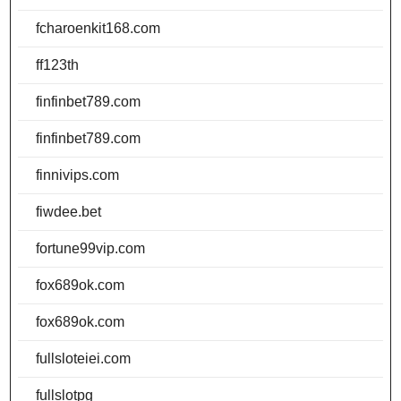
fcharoenkit168.com
ff123th
finfinbet789.com
finfinbet789.com
finnivips.com
fiwdee.bet
fortune99vip.com
fox689ok.com
fox689ok.com
fullsloteiei.com
fullslotpg