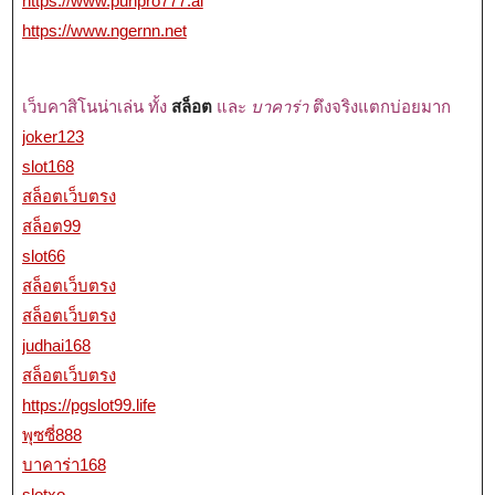
https://www.punpro777.ai
https://www.ngernn.net
เว็บคาสิโนน่าเล่น ทั้ง
สล็อต
และ
บาคาร่า
ตึงจริงแตกบ่อยมาก
joker123
slot168
สล็อตเว็บตรง
สล็อต99
slot66
สล็อตเว็บตรง
สล็อตเว็บตรง
judhai168
สล็อตเว็บตรง
https://pgslot99.life
พุซซี่888
บาคาร่า168
slotxo