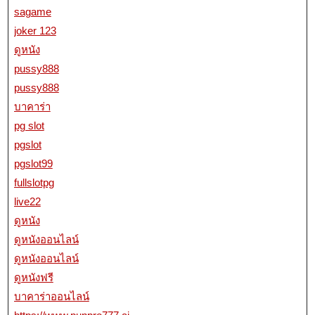
by
sagame
Mohamed
joker 123
ดูหนัง
pussy888
pussy888
บาคาร่า
pg slot
pgslot
pgslot99
fullslotpg
live22
ดูหนัง
ดูหนังออนไลน์
ดูหนังออนไลน์
ดูหนังฟรี
บาคาร่าออนไลน์