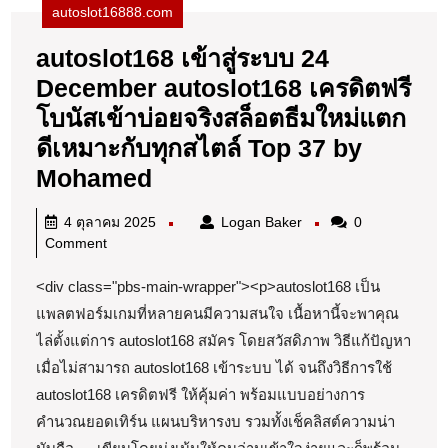
autoslot16888.com
autoslot168 เข้าสู่ระบบ 24
December autoslot168 เครดิตฟรี
โบนัสเข้าบ่อยจริงสล็อตธีมใหม่แตก
ดีเหมาะกับทุกสไตล์ Top 37 by
autoslot168
Mohamed
เข้า
4
Logan
4 ตุลาคม 2025
Logan Baker
0
สู่
ตุลาคม
Baker
Comment
ระบบ
2025
<div class="pbs-main-wrapper"><p>autoslot168 เป็น
24
แพลตฟอร์มเกมที่หลายคนมีความสนใจ เนื้อหานี้จะพาคุณ
December
ไล่ตั้งแต่การ autoslot168 สมัคร โดยสวัสดิภาพ วิธีแก้ปัญหา
autoslot168
เมื่อไม่สามารถ autoslot168 เข้าระบบ ได้ จนถึงวิธีการใช้
เครดิต
autoslot168 เครดิตฟรี ให้คุ้มค่า พร้อมแบบอย่างการ
ฟรี
คำนวณยอดเทิร์น แผนบริหารงบ รวมทั้งเช็คลิสต์ความน่า
โบนัส