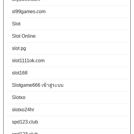
sl99games.com
Slot
Slot Online
slot pg
slot1111ok.com
slot168
Slotgame666 เข้าสู่ระบบ
Slotxo
slotxo24hr
spd123.club