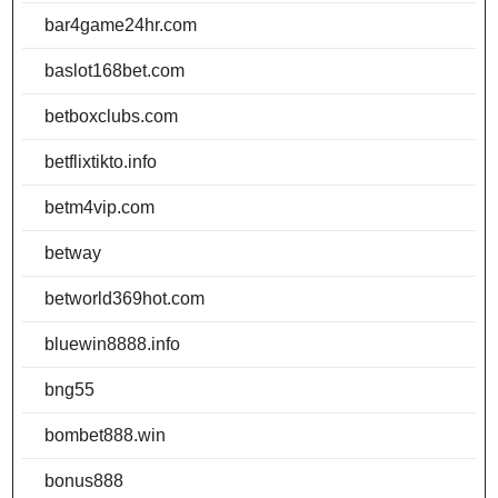
bar4game24hr.com
baslot168bet.com
betboxclubs.com
betflixtikto.info
betm4vip.com
betway
betworld369hot.com
bluewin8888.info
bng55
bombet888.win
bonus888