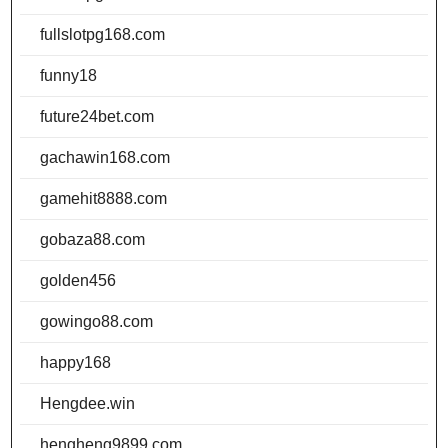
fullslotpg168.com
funny18
future24bet.com
gachawin168.com
gamehit8888.com
gobaza88.com
golden456
gowingo88.com
happy168
Hengdee.win
hengheng9899.com