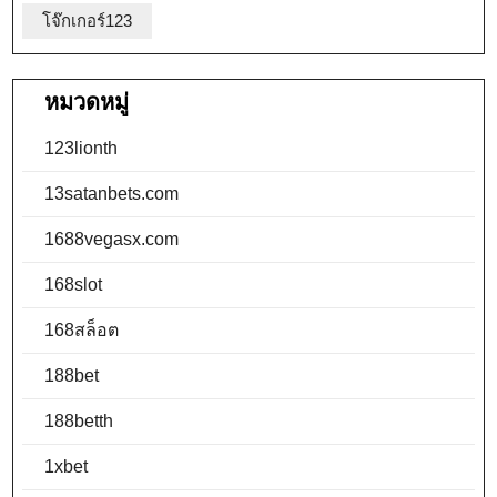
โจ๊กเกอร์123
หมวดหมู่
123lionth
13satanbets.com
1688vegasx.com
168slot
168สล็อต
188bet
188betth
1xbet