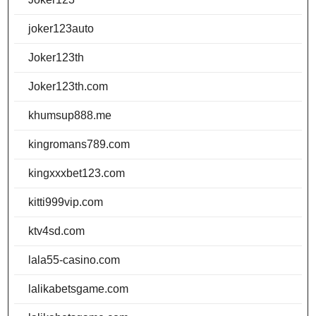
joker123auto
Joker123th
Joker123th.com
khumsup888.me
kingromans789.com
kingxxxbet123.com
kitti999vip.com
ktv4sd.com
lala55-casino.com
lalikabetsgame.com