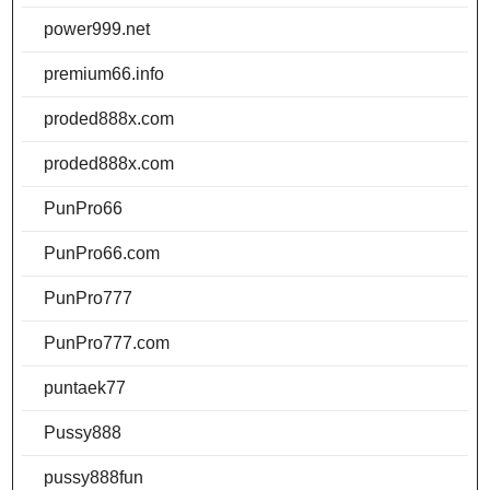
power999.net
premium66.info
proded888x.com
proded888x.com
PunPro66
PunPro66.com
PunPro777
PunPro777.com
puntaek77
Pussy888
pussy888fun