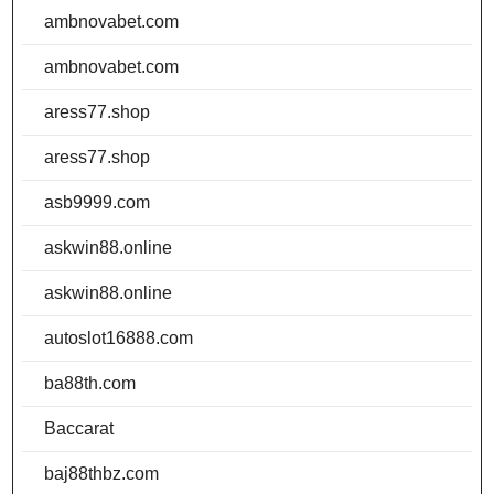
ambnovabet.com
ambnovabet.com
aress77.shop
aress77.shop
asb9999.com
askwin88.online
askwin88.online
autoslot16888.com
ba88th.com
Baccarat
baj88thbz.com