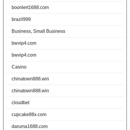
boonlert1688.com
brazil999
Business, Small Business
bwvip4.com
bwvip4.com
Casino
chinatown888.win
chinatown888.win
cloudbet
cupcake88x.com
daruma1688.com