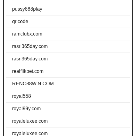
pussy888play
qr code
ramclubx.com
rasri365day.com
rasri365day.com
realflikbet.com
RENO88WIN.COM
royal558
royal99y.com
royaleluxee.com
royaleluxee.com