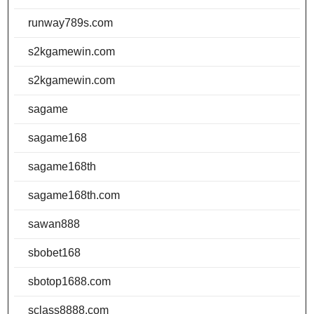
runway789s.com
s2kgamewin.com
s2kgamewin.com
sagame
sagame168
sagame168th
sagame168th.com
sawan888
sbobet168
sbotop1688.com
sclass8888.com