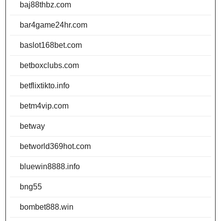
baj88thbz.com
bar4game24hr.com
baslot168bet.com
betboxclubs.com
betflixtikto.info
betm4vip.com
betway
betworld369hot.com
bluewin8888.info
bng55
bombet888.win