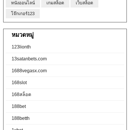
หนังออนไลน์
เกมสล็อต
เว็บสล็อต
โจ๊กเกอร์123
หมวดหมู่
123lionth
13satanbets.com
1688vegasx.com
168slot
168สล็อต
188bet
188betth