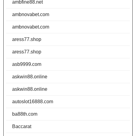
ambfine88.net
ambnovabet.com
ambnovabet.com
aress77.shop
aress77.shop
asb9999.com
askwin88.online
askwin88.online
autoslot16888.com
ba88th.com
Baccarat