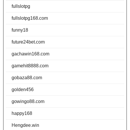
fullslotpg
fullslotpg168.com
funny18
future24bet.com
gachawin168.com
gamehit8888.com
gobaza88.com
golden456
gowingo88.com
happy168
Hengdee.win