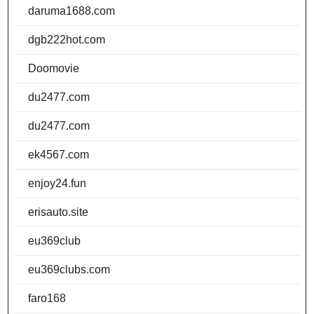
daruma1688.com
dgb222hot.com
Doomovie
du2477.com
du2477.com
ek4567.com
enjoy24.fun
erisauto.site
eu369club
eu369clubs.com
faro168