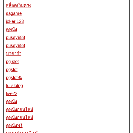
สล็อตเว็บตรง
sagame
joker 123
ดูหนัง
pussy888
pussy888
บาคาร่า
pg slot
pgslot
pgslot99
fullslotpg
live22
ดูหนัง
ดูหนังออนไลน์
ดูหนังออนไลน์
ดูหนังฟรี