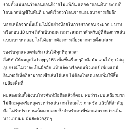
รวมทั้งแน่นอนว่าตอนถอนก็ง่ายไม่แพ้กัน แค่กด “ถอนเงิน” ระบบก็
โอนฝากบัญชีในทันที บางทีเร็วกว่าโอนจากแอปธนาคารเสียอีก
นอกเหนือจากนั้นเป็น ไม่มีอย่างน้อยในการฝากถอน จะฝาก 1 บาท
หรือถอน 10 บาท ก็ทำเป็นหมด เหมาะสมมากสำหรับผู้ที่ต้องการเล่น
แบบเบาๆทดสอบ ไม่ได้อยากต้องการเสี่ยงมากมายตั้งแต่แรก
รองรับทุกแพลตฟอร์ม เล่นได้ทุกที่ทุกเวลา
สิ่งที่ทำให้ผมถูกใจ happy168 เพิ่มขึ้นเรื่อยๆอีกคือมัน เล่นได้ทุกวัสดุ
อุปกรณ์ ไม่ว่าจะเป็นมือถือ แท็บเล็ต หรือคอมพิวเตอร์ เพียงแต่มี
อินเทอร์เน็ตก็สามารถเข้าเล่นได้เลย ไม่ต้องโหลดแอปเพิ่มให้สิ้น
เปลืองพื้นที่
ผมลองเล่นทั้งยังบนโทรศัพท์มือถือแล้วก็คอม พบว่าระบบเสถียรมาก
ไม่มีสะดุดหรือหลุดระหว่างเล่น เกมโหลดไว ภาพชัด แล้วก็ที่สำคัญ
คือ ไม่รับประทานเน็ตมากเลย ซึ่งสำหรับคนที่ชอบเล่นระหว่างเดิน
ทางแบบผม มันสะดวกสุดๆ