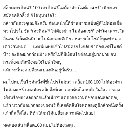
สล็อตเครดิตฟรี 100 เครดิตฟรีไม่ต้องฝากไม่ต้องแชร์” เพียงแค่
สมัครคลิกลิ้งค์ ก็ได้ทุนฟรีจริง!
กล่าวกันตรงๆเลยจ๊ะครับ ก่อนหน้านี้ที่ผ่านมาผมเป็นผู้ที่ไม่ค่อยเชื่อ
พวกโปรโมชัน “เครดิตฟรี ไม่ต้องฝาก ไม่ต้องแชร์” เท่าใด เพราะใน
อินเทอร์เน็ตมันมีมากไม่น้อยเลยทีเดียว หลายเว็บไซต์ก็พูดทำนอง
เดียวกันหมด — แต่เพียงพอเข้าไปสมัครจริงกลับจำต้องแชร์โพสต์
บ้าง จะต้องฝากก่อนบ้าง หรือไม่ก็มีเงื่อนไขซ่อนอยู่มากมาย จน
กระทั่งผมเลิกพึงพอใจไปพักใหญ่
แม้กระนั้นจุดเปลี่ยนแปลงมันอยู่นี้ครับ…
ผมไปพบเว็บไซต์หนึ่งที่ขึ้นโปรโมชันว่า สล็อต168 100 ไม่ต้องฝาก
ไม่ต้องแชร์ แค่สมัครคลิกลิ้งค์เลย ตอนต้นก็แอบคิดในใจว่า “ของ
จริงหรือของหลอกอีกแล้วเนี่ย?” แต่ด้วยความที่ชอบเล่นสล็อตอยู่
แล้ว บวกกับอยากลองของฟรี ก็เลยตัดสินใจทดลองดูอีกสักหนึ่งครั้ง
แล้วก็ครั้งนี้ล่ะ ที่ทำให้ผมได้เปลี่ยนความคิดไปเลย!
ทดลองเล่น สล็อต168 แบบไม่ต้องลงทุน