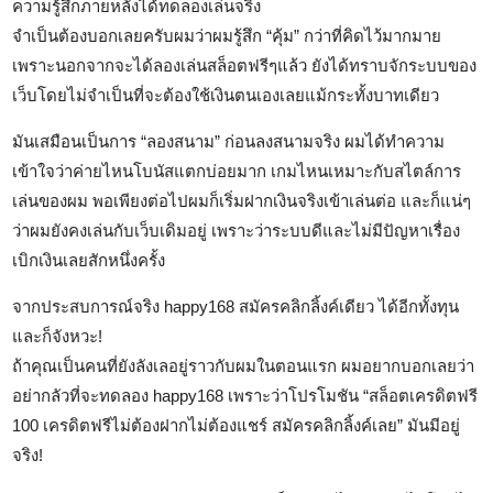
ความรู้สึกภายหลังได้ทดลองเล่นจริง
จำเป็นต้องบอกเลยครับผมว่าผมรู้สึก “คุ้ม” กว่าที่คิดไว้มากมาย
เพราะนอกจากจะได้ลองเล่นสล็อตฟรีๆแล้ว ยังได้ทราบจักระบบของ
เว็บโดยไม่จำเป็นที่จะต้องใช้เงินตนเองเลยแม้กระทั้งบาทเดียว
มันเสมือนเป็นการ “ลองสนาม” ก่อนลงสนามจริง ผมได้ทำความ
เข้าใจว่าค่ายไหนโบนัสแตกบ่อยมาก เกมไหนเหมาะกับสไตล์การ
เล่นของผม พอเพียงต่อไปผมก็เริ่มฝากเงินจริงเข้าเล่นต่อ และก็แน่ๆ
ว่าผมยังคงเล่นกับเว็บเดิมอยู่ เพราะว่าระบบดีและไม่มีปัญหาเรื่อง
เบิกเงินเลยสักหนึ่งครั้ง
จากประสบการณ์จริง happy168 สมัครคลิกลิ้งค์เดียว ได้อีกทั้งทุน
และก็จังหวะ!
ถ้าคุณเป็นคนที่ยังลังเลอยู่ราวกับผมในตอนแรก ผมอยากบอกเลยว่า
อย่ากลัวที่จะทดลอง happy168 เพราะว่าโปรโมชัน “สล็อตเครดิตฟรี
100 เครดิตฟรีไม่ต้องฝากไม่ต้องแชร์ สมัครคลิกลิ้งค์เลย” มันมีอยู่
จริง!