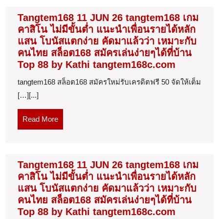
Tangtem168 11 JUN 26 tangtem168 เกม
คาสิโน ไม่มีขั้นต่ำ แนะนำเพื่อนรายได้หลัก
แสน โบนัสแตกง่าย คัดมาแล้วว่า เหมาะกับ
คนไทย สล็อต168 สมัครเล่นง่ายๆได้ที่บ้าน
Top 88 by Kathi tangtem168c.com
tangtem168 สล็อต168 สมัครใหม่รับเครดิตฟรี 50 จัดให้เต็ม
[…][...]
Read
Read More
More
Tangtem168 11 JUN 26 tangtem168 เกม
คาสิโน ไม่มีขั้นต่ำ แนะนำเพื่อนรายได้หลัก
แสน โบนัสแตกง่าย คัดมาแล้วว่า เหมาะกับ
คนไทย สล็อต168 สมัครเล่นง่ายๆได้ที่บ้าน
Top 88 by Kathi tangtem168c.com