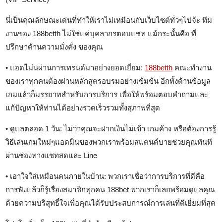
นี่เป็นคุณลักษณะเด่นที่ทำให้เราไม่เหมือนกับเว็บไซต์ทั่วๆไปจ้ะ ทีม
งานของ 188betth ไม่ใช่แค่บุคลากรตอบแชท แม้กระนั้นคือ ที่
ปรึกษาด้านความมั่งคั่ง ของคุณ
• แอดไม่นผ่านการเทรนด์มาอย่างยอดเยี่ยม:
188betth
คณะทำงาน
ของเราทุกคนต้องผ่านหลักสูตรอบรมอย่างเข้มข้น อีกทั้งด้านข้อมูล
เกมแล้วก็มรรยาทสำหรับการบริการ เพื่อให้พร้อมตอบคำถามและ
แก้ปัญหาให้ท่านได้อย่างรวดเร็วรวมทั้งสุภาพที่สุด
• ดูแลตลอด 1 วัน: ไม่ว่าคุณจะฝากเงินไม่เข้า เกมค้าง หรือต้องการรู้
วิธีเล่นเกมใหม่ๆแอดมินของพวกเราพร้อมสแตนด์บายช่วยคุณทันที
ผ่านช่องทางแชทสดและ Line
• เอาใจใส่เหมือนคนภายในบ้าน: พวกเราเชื่อว่าการบริการที่ดีคือ
การฟังแล้วก็รู้เรื่องสมาชิกทุกคน 188bet พวกเราก็เลยพร้อมดูแลคุณ
ด้วยความบริสุทธิ์ใจเพื่อคุณได้รับประสบการณ์การเล่นที่ดีเยี่ยมที่สุด