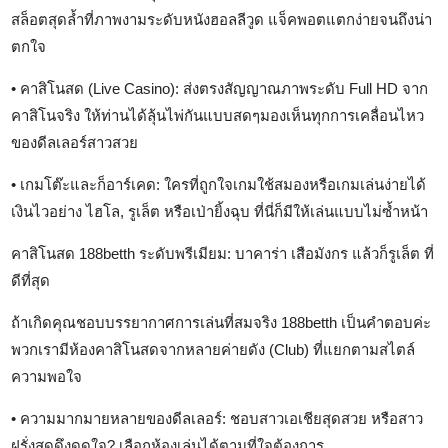
สล็อตสุดล้ำที่ภาพงามระดับหนังฮอลลีวูด แจ็คพอตแตกง่ายจนถึงน่า
ตกใจ
• คาสิโนสด (Live Casino): ส่งตรงสัญญาณภาพระดับ Full HD จาก
คาสิโนจริง ให้ท่านได้ลุ้นไพ่กันแบบสดๆมองเห็นทุกการเคลื่อนไหว
ของดีลเลอร์สาวสวย
• เกมโต๊ะและก็อาร์เคด: ใครที่ถูกใจเกมใช้สมองหรือเกมเล่นง่ายได้
เงินไวอย่าง ไฮโล, รูเล็ต หรือเป่ายิ้งฉุบ ที่นี่ก็มีให้เล่นแบบไม่ซ้ำหน้า
คาสิโนสด 188betth ระดับพรีเมียม: บาคาร่า เสือมังกร แล้วก็รูเล็ต ที่
ดีที่สุด
ถ้าเกิดคุณชอบบรรยากาศการเล่นที่สมจริง 188betth เป็นคำตอบค่ะ
พวกเรามีห้องคาสิโนสดจากหลายค่ายดัง (Club) ที่แยกตามสไตล์
ความพอใจ
• ความมากมายหลายของดีลเลอร์: ชอบสาวเอเชียสุดสวย หรือสาว
ฝรั่งสุดดึงดูดใจ? เลือกห้องเล่นได้ตามที่ใจต้องการ