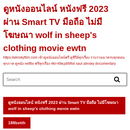
Skip
ดูหนังออนไลน์ หนังฟรี 2023
to
content
ผ่าน Smart TV มือถือ ไม่มี
Skip
to
โฆษณา wolf in sheep's
content
clothing movie ewtn
https://alinskyfilm.com เข้าดูหนังออนไลน์ฟรี ดูซีรีย์ทุกเรื่อง รวบรวมมาครบทุกตอน
ทุกภาค ดูหนัง netflix ฟรีทุกเรื่อง 4kr=6fw,jdit96d saul alinsky documentary
Search
for:
ดูหนังออนไลน์ หนังฟรี 2023 ผ่าน Smart TV มือถือ ไม่มีโฆษณา
wolf in sheep's clothing movie ewtn
188betth