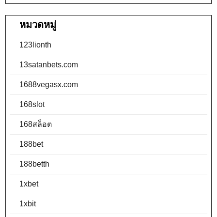
หมวดหมู่
123lionth
13satanbets.com
1688vegasx.com
168slot
168สล็อต
188bet
188betth
1xbet
1xbit