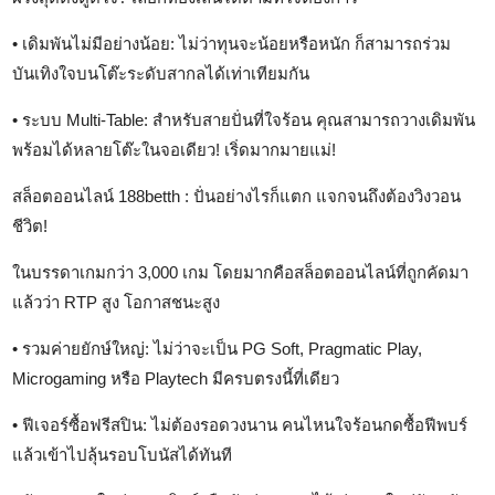
• เดิมพันไม่มีอย่างน้อย: ไม่ว่าทุนจะน้อยหรือหนัก ก็สามารถร่วม
บันเทิงใจบนโต๊ะระดับสากลได้เท่าเทียมกัน
• ระบบ Multi-Table: สำหรับสายปั่นที่ใจร้อน คุณสามารถวางเดิมพัน
พร้อมได้หลายโต๊ะในจอเดียว! เริ่ดมากมายแม่!
สล็อตออนไลน์ 188betth : ปั่นอย่างไรก็แตก แจกจนถึงต้องวิงวอน
ชีวิต!
ในบรรดาเกมกว่า 3,000 เกม โดยมากคือสล็อตออนไลน์ที่ถูกคัดมา
แล้วว่า RTP สูง โอกาสชนะสูง
• รวมค่ายยักษ์ใหญ่: ไม่ว่าจะเป็น PG Soft, Pragmatic Play,
Microgaming หรือ Playtech มีครบตรงนี้ที่เดียว
• ฟีเจอร์ซื้อฟรีสปิน: ไม่ต้องรอดวงนาน คนไหนใจร้อนกดซื้อฟีพบร์
แล้วเข้าไปลุ้นรอบโบนัสได้ทันที