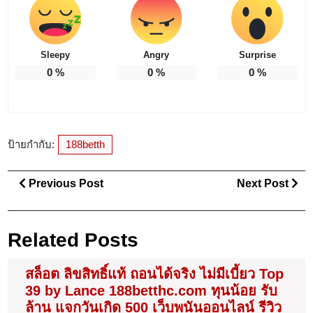
Sleepy
Angry
Surprise
0
%
0
%
0
%
ป้ายกำกับ:
188betth
แนะแนว
Previous
Ne
Previous Post
Next Post
เรื่อง
Post
Po
Related Posts
สล็อต ลิขสิทธิ์แท้ ถอนได้จริง ไม่มีเบี้ยว Top
39 by Lance 188betthc.com ทุนน้อย รับ
ล้าน แจกวันเกิด 500 เว็บพนันออนไลน์ รีวิว