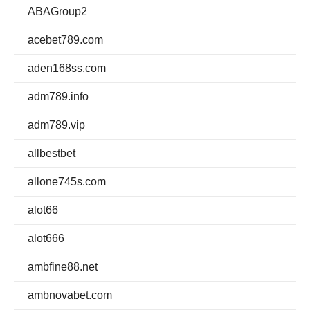
ABAGroup2
acebet789.com
aden168ss.com
adm789.info
adm789.vip
allbestbet
allone745s.com
alot66
alot666
ambfine88.net
ambnovabet.com