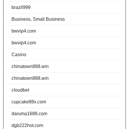
brazil999
Business, Small Business
bwvip4.com
bwvip4.com
Casino
chinatown888.win
chinatown888.win
cloudbet
cupcake88x.com
daruma1688.com
dgb222hot.com