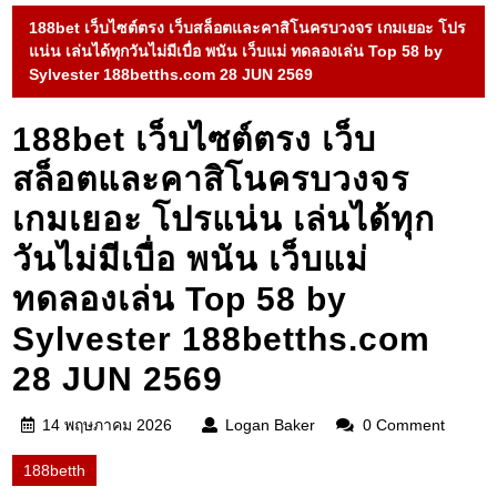
188bet เว็บไซต์ตรง เว็บสล็อตและคาสิโนครบวงจร เกมเยอะ โปร
แน่น เล่นได้ทุกวันไม่มีเบื่อ พนัน เว็บแม่ ทดลองเล่น Top 58 by
Sylvester 188betths.com 28 JUN 2569
188bet เว็บไซต์ตรง เว็บ
สล็อตและคาสิโนครบวงจร
เกมเยอะ โปรแน่น เล่นได้ทุก
วันไม่มีเบื่อ พนัน เว็บแม่
ทดลองเล่น Top 58 by
Sylvester 188betths.com
28 JUN 2569
14
Logan
14 พฤษภาคม 2026
Logan Baker
0 Comment
พฤษภาคม
Baker
188betth
2026