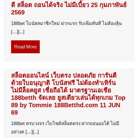
ดี สล็อต ถอนได้จริง ไม่มีเบี้ยว 25 กุมภาพันธ์
2569
188bet โบนัสสมาชิกใหม่ ฝากแรก รับเพิ่มทันที ไม่ต้องลุ้น
[…][...]
Read
Read More
More
สล็อตออนไลน์ เว็บตรง ปลอดภัย การันตี
ด้วยใบอนุญาติ โบนัสฟรี ไม่ต้องทำเทิร์น
ไม่มีล็อคยูส เชื่อถือได้ มาตรฐานเอเชีย
188betth จัดเลย ยูสเดียวเล่นได้ทุกเกม Top
89 by Tommie 188Betthd.com 11 JUN
69
188bet ครบวงจร เว็บไซต์สล็อตตรง ฝากถอนออโต้ ไม่มี
อย่างต […][...]