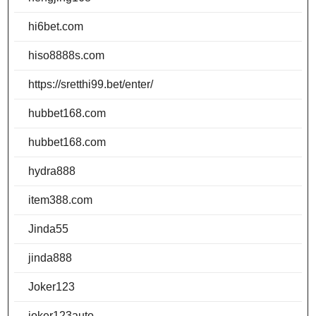
hi6bet.com
hiso8888s.com
https://sretthi99.bet/enter/
hubbet168.com
hubbet168.com
hydra888
item388.com
Jinda55
jinda888
Joker123
joker123auto