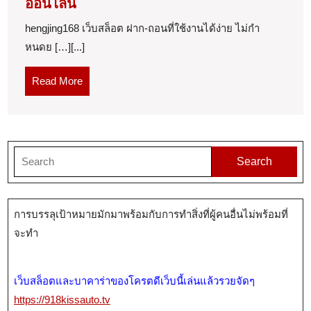
ออนไลน์
hengjing168 เว็บสล็อต ฝาก-ถอนที่ใช้งานได้ง่าย ไม่กำ
หนดย […][...]
Read
Read More
More
Search
for:
การบรรลุเป้าหมายมักมาพร้อมกับการทำสิ่งที่ผู้คนอื่นไม่พร้อมที่
จะทำ
เว็บสล็อตและบาคาร่าของโครตดีเว็บนี้เล่นแล้วรวยจัดๆ
https://918kissauto.tv