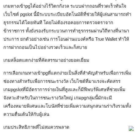
เกมทางเข้าpgได้อย่างไร้วิตกกังวล ระบบฝากถอนที่รวดเร็วทันใจ
เว็บไซต์ pgslot นี้มีระบบระเบียบอัตโนมัติที่ช่วยให้ผู้เล่นสามารถทำ
ธุรกรรมได้โดยทันที โดยไม่ต้องรอคอยการตรวจตราจาก
ข้าราชการ ทั้งยังรองรับกระบวนการทำธุรกรรมผ่านวิถีทางที่นานา
ประการ ยกตัวอย่างเช่น การโอนผ่านแบงค์หรือ True Wallet ทำให้
การฝากถอนเป็นไปอย่างรวดเร็วและก็สบาย
เกมสล็อตแตกง่ายที่คัดสรรมาอย่างยอดเยี่ยม
การเลือกเกมทางเข้าpgที่แตกง่ายเป็นสิ่งที่สำคัญสำหรับเพื่อการเพิ่ม
ช่องทางสำหรับเพื่อการชนะรางวัล เว็บไซต์ที่มาแรงจะคัดสรร
เกมpgslotที่มีอัตราการจ่ายเงินที่สูงและก็มีฟีพบร์พิเศษที่ช่วยเพิ่ม
จังหวะสำหรับในการชนะรางวัลใหญ่ เกมpgกลุ่มนี้มักจะมี
เครื่องหมายพิเศษและโบนัสที่ช่วยเพิ่มความสนุกสนานร่าเริงรวมทั้ง
ความตื่นเต้นให้กับผู้เล่น
เกมประสิทธิภาพที่ไม่สมควรพลาด