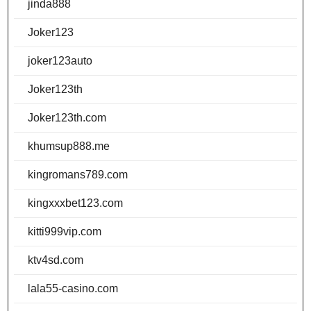
jinda888
Joker123
joker123auto
Joker123th
Joker123th.com
khumsup888.me
kingromans789.com
kingxxxbet123.com
kitti999vip.com
ktv4sd.com
lala55-casino.com