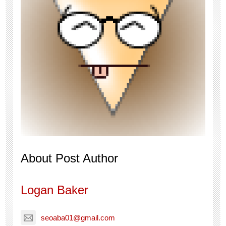
About Post Author
Logan Baker
seoaba01@gmail.com