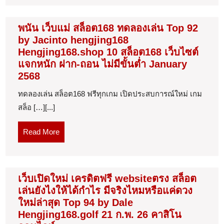
พนัน เว็บแม่ สล็อต168 ทดลองเล่น Top 92
by Jacinto hengjing168
Hengjing168.shop 10 สล็อต168 เว็บไซต์
แจกหนัก ฝาก-ถอน ไม่มีขั้นต่ำ January
2568
ทดลองเล่น สล็อต168 ฟรีทุกเกม เปิดประสบการณ์ใหม่ เกม
สล็อ […][...]
Read
Read More
More
เว็บเปิดใหม่ เครดิตฟรี websiteตรง สล็อต
เล่นยังไงให้ได้กำไร มีจริงไหมหรือแค่ดวง
ใหม่ล่าสุด Top 94 by Dale
Hengjing168.golf 21 ก.พ. 26 คาสิโน