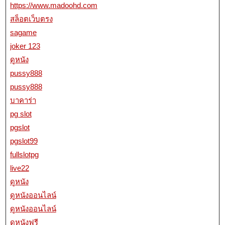
https://www.madoohd.com
สล็อตเว็บตรง
sagame
joker 123
ดูหนัง
pussy888
pussy888
บาคาร่า
pg slot
pgslot
pgslot99
fullslotpg
live22
ดูหนัง
ดูหนังออนไลน์
ดูหนังออนไลน์
ดูหนังฟรี