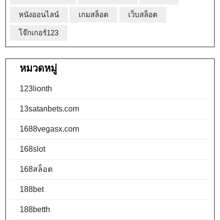
หนังออนไลน์
เกมสล็อต
เว็บสล็อต
โจ๊กเกอร์123
หมวดหมู่
123lionth
13satanbets.com
1688vegasx.com
168slot
168สล็อต
188bet
188betth