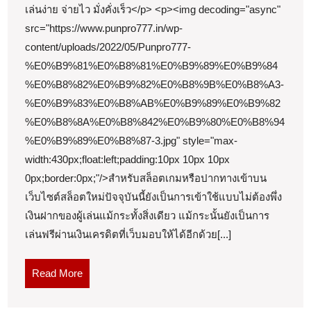
ตรง
เล่นง่าย จ่ายไว มั่งคั่งเร็ว</p> <p><img decoding="async"
สล็
src="https://www.punpro777.in/wp-
content/uploads/2022/05/Punpro777-
เว็บ
%E0%B9%81%E0%B8%81%E0%B9%89%E0%B9%84
ตรง
%E0%B8%82%E0%B9%82%E0%B8%9B%E0%B8%A3-
ทด
%E0%B9%83%E0%B8%AB%E0%B9%89%E0%B9%82
เล่น
%E0%B8%8A%E0%B8%842%E0%B9%80%E0%B8%94
To
%E0%B9%89%E0%B8%87-3.jpg" style="max-
77
width:430px;float:left;padding:10px 10px 10px
by
0px;border:0px;"/>สำหรับสล็อตเกมหรือปากทางเข้าบน
Ala
เว็บไซต์สล็อตใหม่ปัจจุบันนี้ยังเป็นการเข้าใช้แบบไม่ต้องพึ่ง
สล็
เงินฝากของผู้เล่นแม้กระทั้งสิ่งเดียว แม้กระนั้นยังเป็นการ
เล่นฟรีผ่านเงินเครดิตที่เว็บมอบให้ได้อีกด้วย[...]
เว็บ
ตรง
Read
Read More
Pun
More
6