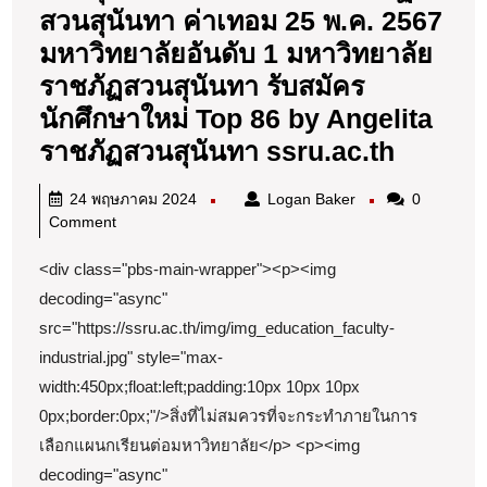
สล็อต66
สวนสุนันทา ค่าเทอม 25 พ.ค. 2567
ปั่น
มหาวิทยาลัยอันดับ 1 มหาวิทยาลัย
แตก66.co
ราชภัฏสวนสุนันทา รับสมัคร
1
นักศึกษาใหม่ Top 86 by Angelita
สวนสุน
ราชภัฏสวนสุนันทา ssru.ac.th
มหาวิท
24
Logan
24 พฤษภาคม 2024
Logan Baker
0
ราชภัฏ
พฤษภาคม
Baker
Comment
สวนสุน
2024
<div class="pbs-main-wrapper"><p><img
ค่า
decoding="async"
เทอม
src="https://ssru.ac.th/img/img_education_faculty-
25
industrial.jpg" style="max-
พ.ค.
width:450px;float:left;padding:10px 10px 10px
2567
0px;border:0px;"/>สิ่งที่ไม่สมควรที่จะกระทำภายในการ
มหาวิท
เลือกแผนกเรียนต่อมหาวิทยาลัย</p> <p><img
อันดับ
decoding="async"