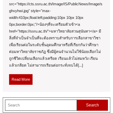
1
src="https://cts.ssru.ac.th/Image/IS/PublicNews/Image/s
ghvyhwi.jpg" style="max-
มหาวิท
width:410px;float:left;padding:10px 10px 10px
ราชภัฏ
0px;border:0px;"/>น้องๆที่จะเตรียมตัวเข้า<a
สวนสุน
href="https://ssru.ac.th/">มหาวิทยาลัยสวนสุนันทา</a> มี
รับ
สิ่งที่จำเป็นจำเป็นที่จะต้องทราบสำหรับการเลือกสาขาวิชา
สมัคร
เพื่อเรียนต่อในระดับชั้นอุดมศึกษาหรือที่เรียกกันว่าศึกษา
นักศึกษ
ต่อมหาวิทยาลัยราชภัฏ ซึ่งมีผู้คนจำนวนไม่ใช้น้อยเลือกไม่
ใหม่
ถูกชีวิตเปลี่ยนเลือกแล้วเครียด เรียนแล้วไม่สมหวัง เรียน
Top
แล้วเกลียด ไม่สามารถเรียนต่อกระทั่งจบได้[...]
86
Read
Read More
by
More
Angelit
ราชภัฏ
Search
สวนสุน
for:
ssru.ac