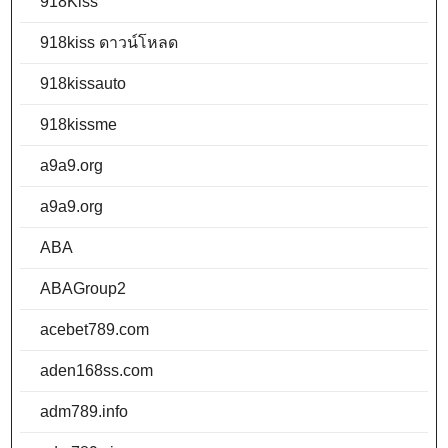
918Kiss
918kiss ดาวน์โหลด
918kissauto
918kissme
a9a9.org
a9a9.org
ABA
ABAGroup2
acebet789.com
aden168ss.com
adm789.info