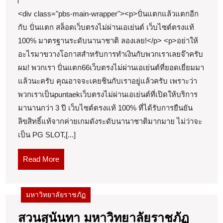
ไซต์
2024
<div class="pbs-main-wrapper"><p>ปั่นแตกแล้วแตกอีก
สล็อตpgแท้
กับ ปั่นแตก สล็อตเว็บตรงไม่ผ่านเอเย่นต์ เว็บไซต์ตรงแท้
JUN
100% มาตรฐานระดับนานาชาติ ลองเลย!</p> <p>อย่าให้
2567
อะไรมาขวางโอกาสสำหรับการทำเงินกับพวกเราเลยจ๊าครับ
พนัน
ผม! พวกเรา ปั่นแตก66เว็บตรงไม่ผ่านเอเย่นต์ที่ยอดเยี่ยมมา
ออนไลน์
แล้วนะครับ คุณอาจจะเคยชินกับเราอยู่แล้วครับ เพราะว่า
พวกเราเป็นpuntaekเว็บตรงไม่ผ่านเอเย่นต์ที่เปิดให้บริการ
เว็บ
มานานกว่า 3 ปี เว็บไซต์ตรงแท้ 100% ที่ได้รับการยืนยัน
ใหญ่
ลิขสิทธิ์แท้จากค่ายเกมดังระดับนานาชาติมากมาย ไม่ว่าจะ
slot66
เป็น PG SLOT,[...]
ใหม่
ล่าสุด
Read
Read More
More
Top
99
มหาวิทยาลัยราชภัฏ
by
Basil
สวนสุนันทา มหาวิทยาลัยราชภัฏ