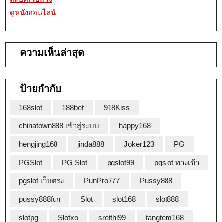
ดูหนังออนไลน์
ความเห็นล่าสุด
ป้ายกำกับ
168slot
188bet
918Kiss
chinatown888 เข้าสู่ระบบ
happy168
hengjing168
jinda888
Joker123
PG
PGSlot
PG Slot
pgslot99
pgslot ทางเข้า
pgslot เว็บตรง
PunPro777
Pussy888
pussy888fun
Slot
slot168
slot888
slotpg
Slotxo
sretthi99
tangtem168