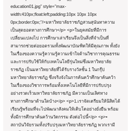
มหาวิทยาลัย
education01.jpg" style="max-
สวนสุนันทา
width:410px;float:left;padding:10px 10px 10px
ราชภัฏ
0px;border:0px;"/>มหาวิทยาลัยราชภัฏสวนสุนันทาความ
ราชภัฏ
เป็นสุดยอดทางการศึกษา</p> <p>ในยุคสมัยที่มีการ
สวนสุนันทา
เปลี่ยนแปลงไป การศึกษาเล่าเรียนจึงเป็นสิ่งที่จำเป็นที่
สมัคร
สามารถช่วยต่อยอดรวมทั้งพัฒนาบัณฑิตให้มีคุณภาพ ทั้งยัง
ในเรื่องของความรู้ความรู้ความเข้าใจด้านวิชาการคุณธรรม
เรียน67
และการปรับใช้ให้กับเทคโนโลยีรุ่นใหม่ซึ่งมหาวิทยาลัย
ราชภัฏ
ราชภัฏ เป็นมหาวิทยาลัยที่ได้รับรางวัลชั้น 1 ในกรุ๊ป
อันดับ1อันดับ
มหาวิทยาลัยราชภัฏ ซึ่งจริงจังในการค้นคว้าศึกษาค้นคว้า
1
ในเรื่องของวิชาการพร้อมทั้งเทคโนโลยีที่มีการปรับปรุง
มหาวิทยาลัย
อย่างรวดเร็วมหาวิทยาลัยราชภัฏ มีความเป็นเลิศทาง
ราชภัฏ
ทางการศึกษาด้านใดบ้าง</p> <p>1.เราจัดเตรียมให้นิสิตได้
มหาวิทยาลัย
เรียนรู้พร้อมที่จะไปพัฒนาสังคมให้เติบโตอย่างยั่งยืน พร้อม
สวนสุนันทา
ทั้งมีการศึกษาค้นคว้านวัตกรรม ดังต่อไปนี้</p> <p>•
รับ
สถาบันวิจัยรวมทั้งปรับปรุงมหาวิทยาลัยราชภัฏ พวกเรามี