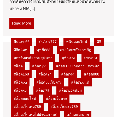
การค้นคว้าวิจัยร่วมกับที่ทำการของใหม่แห่งชาติหน่วยงาน
สมัคร
มหาชน NIA[...]
นักศึกษา
ใหม่
Read
Read More
Top
More
11
by
ปั่นแตก66
ปันโปร777
พนันออนไลน์
พีจี
Ethel
พีจีสล็อต
พุซซี่888
มหาวิทยาลัยราชภัฏ
มหาวิทยาลัยสวนสุนันทา
ยูฟ่าเบท
ยูฟ่าเบท
สล็อต
สล็อต pg
สล็อต PG เว็บตรง แตกหนัก
สล็อต168
สล็อต24
สล็อต44
สล็อต888
สล็อตpg
สล็อตpgเว็บตรง
สล็อตpgแท้
สล็อตxo
สล็อตพีจี
สล็อตยอดนิยม
สล็อตออนไลน์
สล็อตเว็บตรง
สล็อตเว็บตรง789
สล็อตเว็บตรง789
สล็อตเว็บตรงไม่ผ่านเอเย่นต์
สล็อตแตกง่าย