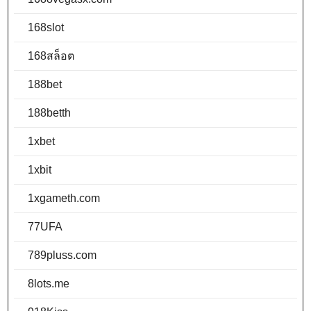
168slot
168สล็อต
188bet
188betth
1xbet
1xbit
1xgameth.com
77UFA
789pluss.com
8lots.me