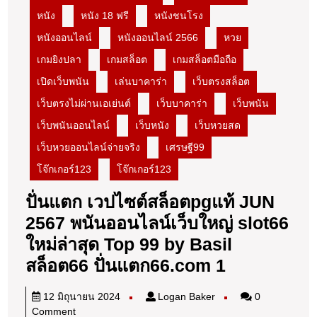
หนัง
หนัง 18 ฟรี
หนังชนโรง
หนังออนไลน์
หนังออนไลน์ 2566
หวย
เกมยิงปลา
เกมสล็อต
เกมสล็อตมือถือ
เปิดเว็บพนัน
เล่นบาคาร่า
เว็บตรงสล็อต
เว็บตรงไม่ผ่านเอเย่นต์
เว็บบาคาร่า
เว็บพนัน
เว็บพนันออนไลน์
เว็บหนัง
เว็บหวยสด
เว็บหวยออนไลน์จ่ายจริง
เศรษฐี99
โจ๊กเกอร์123
โจ๊กเกอร์123
ปั่นแตก เวปไซต์สล็อตpgแท้ JUN
2567 พนันออนไลน์เว็บใหญ่ slot66
ใหม่ล่าสุด Top 99 by Basil
ปั่น
สล็อต66 ปั่นแตก66.com 1
แตก
12
Logan
12 มิถุนายน 2024
Logan Baker
0
เวป
มิถุนายน
Baker
Comment