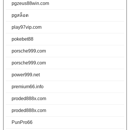
pgzeus88win.com
pgสล็อต
play97vip.com
pokebet88
porsche999.com
porsche999.com
power999.net
premium66.info
proded888x.com
proded888x.com
PunPro66