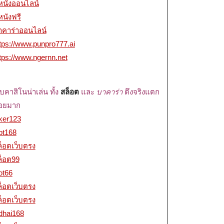
หนังออนไลน์
หนังฟรี
าคาร่าออนไลน์
tps://www.punpro777.ai
tps://www.ngernn.net
็บคาสิโนน่าเล่น ทั้ง
สล็อต
และ
บาคาร่า
ตึงจริงแตก
่อยมาก
ker123
ot168
็อตเว็บตรง
ล็อต99
ot66
็อตเว็บตรง
็อตเว็บตรง
dhai168