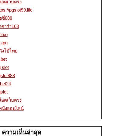
็อตเว็บตรง
tps://pgslot99.life
ซซี่888
าคาร่า168
otxo
otpg
นังโป๊ไทย
xbet
 slot
slot888
lbet24
slot
็อตเว็บตรง
หนังออนไลน์
ความเห็นล่าสุด