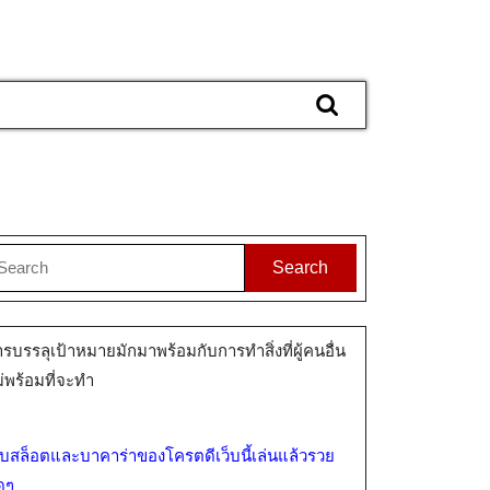
earch
r:
รบรรลุเป้าหมายมักมาพร้อมกับการทำสิ่งที่ผู้คนอื่น
่พร้อมที่จะทำ
็บสล็อตและบาคาร่าของโครตดีเว็บนี้เล่นแล้วรวย
ดๆ