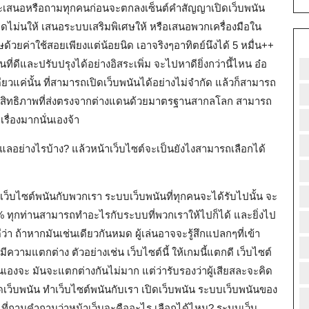
่เราจะเสนอหรือถามทุกคนก่อนจะตกลงเซ็นต์คำสัญญาเปิดเว็บพนัน
อดไม่นให้ เสนอระบบเสริมพิเศษให้ หรือเสนอพวกเครื่องมือใน
้วยค่าใช้สอยเพียงแต่น้อยนิด เอาจริงๆอาทิตย์นึงได้ 5 หมื่น++
่ดีและปรับปรุงได้อย่างอิสระเพิ่ม จะไปหาดียิ่งกว่านี้ไหน อ๋อ
ียวแค่นั้น ที่สามารถเปิดเว็บพนันได้อย่างไม่จำกัด แล้วก็สามารถ
นประสิทธิภาพที่ส่งตรงจากต่างแดนด้วยมาตรฐานสากลโลก สามารถ
รื่องมากนั่นเองจ้า
ูแลอย่างไรบ้าง? แล้วหน้าเว็บไซต์จะเป็นยังไงสามารถเลือกได้
เว็บไซต์พนันกับพวกเรา ระบบเว็บพนันที่ทุกคนจะได้รับไปนั้น จะ
% ทุกท่านสามารถทำอะไรกับระบบที่พวกเราให้ไปก็ได้ และยิ่งไป
ีว่า ถ้าหากมันเช่นเดียวกันหมด ผู้เล่นอาจจะรู้สึกแปลกๆที่เข้า
ความแตกต่าง ตัวอย่างเช่น เว็บไซต์นี้ ให้เกมนี้แตกดี เว็บไซต์
เองจะ มันจะแตกต่างกันไม่มาก แต่ว่ารับรองว่าผู้เสียสละจะคิด
ิดเว็บพนัน ทำเว็บไซต์พนันกับเรา เปิดเว็บพนัน ระบบเว็บพนันของ
 ที่ถามคำถามว่าหน้าเว็บจะคืออะไร เลือกได้ไหม? ระบบเว็บ