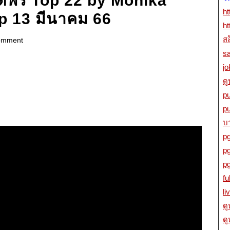
ิตฟรี Top 22 by Monika
ht
ip 13 มีนาคม 66
h
สล
omment
s
jo
ดู
p
p
บ
pg
pg
pg
fu
li
ดู
ดู