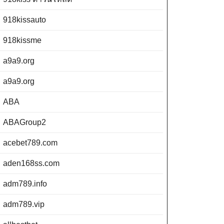
918kissauto
918kissme
a9a9.org
a9a9.org
ABA
ABAGroup2
acebet789.com
aden168ss.com
adm789.info
adm789.vip