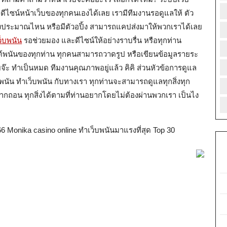
ดีไซน์หน้าเว็บของทุกคนเองได้เลย เรามีทีมงานรอดูแลให้ ตัว
่างประมาณไหน หรือมีตัวอปิ้ง สามารถแคปส่งมาให้พวกเราได้เลย
็บพนัน
รอช่วยมอง และดีไซน์ให้อย่างราบรื่น หรือทุกท่าน
พนันของทุกท่าน ทุกคนสามารถวาดรูป หรือเขียนข้อมูลรายระ
จ๊ะ ทำเป็นหมด ทีมงานคุณภาพอยู่แล้ว คิคิ ส่วนหัวข้อการดูแล
พนัน ทำเว็บพนัน กับทางเรา ทุกท่านจะสามารถดูแลทุกสิ่งทุก
ฝากถอน ทุกสิ่งได้ตามที่ท่านอยากโดยไม่ต้องผ่านพวกเรา เป็นไง
566 Monika casino online ทำเว็บพนันมาแรงที่สุด Top 30