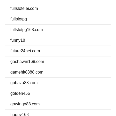
fullsloteiei.com
fullslotpg
fullslotpg168.com
funny18
future24bet.com
gachawin168.com
gamehit8888.com
gobaza88.com
golden456
gowingo88.com
happy168