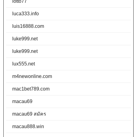
lotto77
luca333.info
luis16888.com
luke999.net
luke999.net
lux555.net
m4newonline.com
mac1bet789.com
macau69
macau69 สมัคร
macau888.win