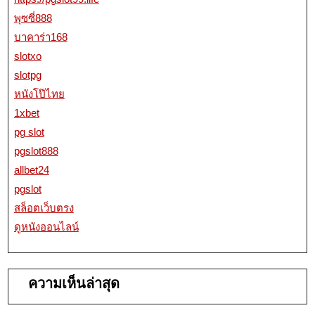
พุซซี่888
บาคาร่า168
slotxo
slotpg
หนังโป๊ไทย
1xbet
pg slot
pgslot888
allbet24
pgslot
สล็อตเว็บตรง
ดูหนังออนไลน์
ความเห็นล่าสุด