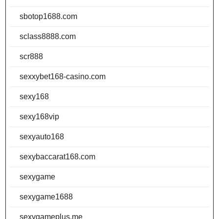
sbotop1688.com
sclass8888.com
scr888
sexxybet168-casino.com
sexy168
sexy168vip
sexyauto168
sexybaccarat168.com
sexygame
sexygame1688
sexygameplus.me