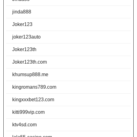
jinda888
Joker123
joker123auto
Joker123th
Joker123th.com
khumsup888.me
kingromans789.com
kingxxxbet123.com
kitti999vip.com
ktv4sd.com