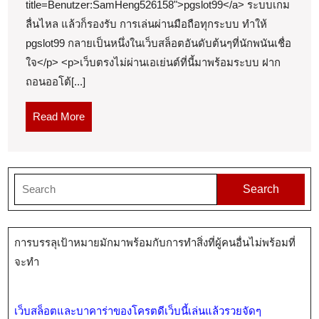
เว็บ
title=Benutzer:SamHeng526158">pgslot99</a> ระบบเกม
ลื่นไหล แล้วก็รองรับ การเล่นผ่านมือถือทุกระบบ ทำให้
ตรง
pgslot99 กลายเป็นหนึ่งในเว็บสล็อตอันดับต้นๆที่นักพนันเชื่อ
แตก
ใจ</p> <p>เว็บตรงไม่ผ่านเอเย่นต์ที่นี้มาพร้อมระบบ ฝาก
ง่าย
ถอนออโต้[...]
รับ
เครดิต
Read
Read More
More
ฟรี
ทันที
ฝาก
Search
ถอน
for:
ออ
โต้
การบรรลุเป้าหมายมักมาพร้อมกับการทำสิ่งที่ผู้คนอื่นไม่พร้อมที่
Top
จะทำ
35
by
เว็บสล็อตและบาคาร่าของโครตดีเว็บนี้เล่นแล้วรวยจัดๆ