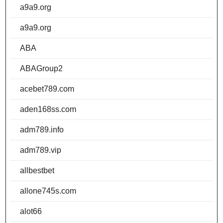
a9a9.org
a9a9.org
ABA
ABAGroup2
acebet789.com
aden168ss.com
adm789.info
adm789.vip
allbestbet
allone745s.com
alot66