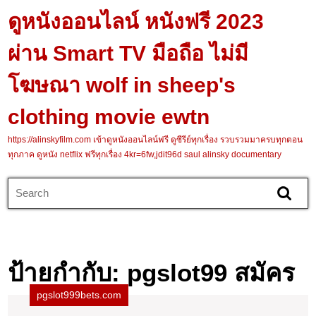
Skip
ดูหนังออนไลน์ หนังฟรี 2023
to
content
ผ่าน Smart TV มือถือ ไม่มี
Skip
to
โฆษณา wolf in sheep's
content
clothing movie ewtn
https://alinskyfilm.com เข้าดูหนังออนไลน์ฟรี ดูซีรีย์ทุกเรื่อง รวบรวมมาครบทุกตอน
ทุกภาค ดูหนัง netflix ฟรีทุกเรื่อง 4kr=6fw,jdit96d saul alinsky documentary
Search
for:
ป้ายกำกับ:
pgslot99 สมัคร
pgslot999bets.com