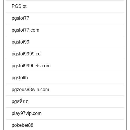
PGSlot
pgslot77
pgslot77.com
pgslot99
pgslot9999.co
pgslot999bets.com
pgslotth
pgzeus88win.com
pgสล็อต
play97vip.com
pokebet88