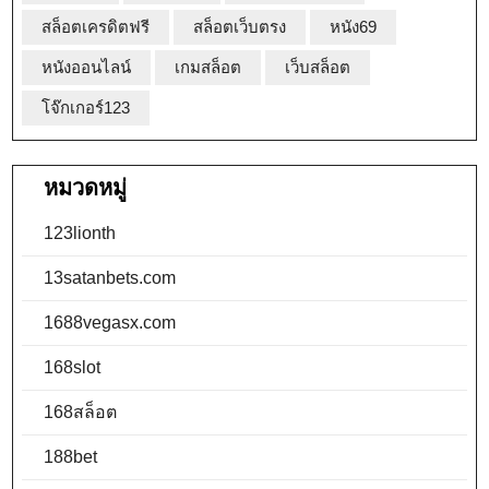
สล็อตเครดิตฟรี
สล็อตเว็บตรง
หนัง69
หนังออนไลน์
เกมสล็อต
เว็บสล็อต
โจ๊กเกอร์123
หมวดหมู่
123lionth
13satanbets.com
1688vegasx.com
168slot
168สล็อต
188bet