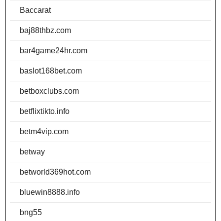
Baccarat
baj88thbz.com
bar4game24hr.com
baslot168bet.com
betboxclubs.com
betflixtikto.info
betm4vip.com
betway
betworld369hot.com
bluewin8888.info
bng55