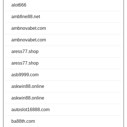
alot666
ambfine88.net
ambnovabet.com
ambnovabet.com
aress77.shop
aress77.shop
asb9999.com
askwin88.online
askwin88.online
autoslot16888.com
ba88th.com