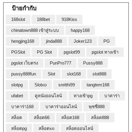
ป้ายกำกับ
168slot
188bet
918Kiss
chinatown888 เข้าสู่ระบบ
happy168
hengjing168
jinda888
Joker123
PG
PGSlot
PG Slot
pgslot99
pgslot ทางเข้า
pgslot เว็บตรง
PunPro777
Pussy888
pussy888fun
Slot
slot168
slot888
slotpg
Slotxo
sretthi99
tangtem168
ufabet
ดูหนังออนไลน์
ทางเข้าpg
บาคาร่า
บาคาร่า168
บาคาร่าออนไลน์
พุซซี่888
สล็อต
สล็อต66
สล็อต168
สล็อต888
สล็อตpg
สล็อตxo
สล็อตออนไลน์