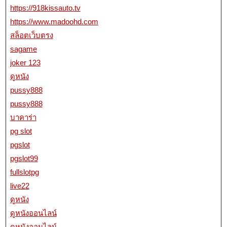
Carley
https://918kissauto.tv
https://www.madoohd.com
สล็อตเว็บตรง
sagame
joker 123
ดูหนัง
pussy888
pussy888
บาคาร่า
pg slot
pgslot
pgslot99
fullslotpg
live22
ดูหนัง
ดูหนังออนไลน์
ดูหนังออนไลน์