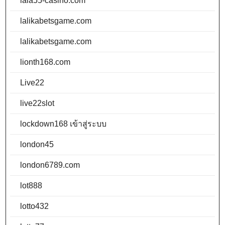
lala55-casino.com
lalikabetsgame.com
lalikabetsgame.com
lionth168.com
Live22
live22slot
lockdown168 เข้าสู่ระบบ
london45
london6789.com
lot888
lotto432