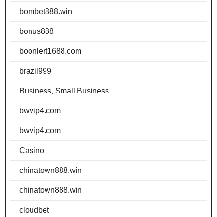
bombet888.win
bonus888
boonlert1688.com
brazil999
Business, Small Business
bwvip4.com
bwvip4.com
Casino
chinatown888.win
chinatown888.win
cloudbet