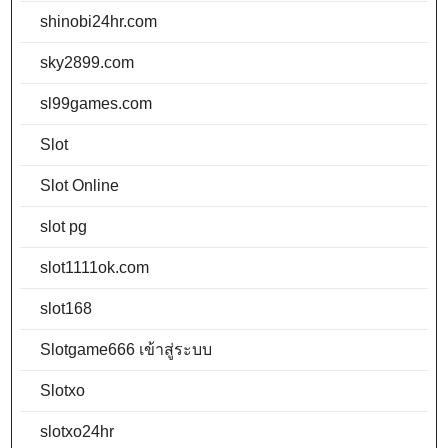
shinobi24hr.com
sky2899.com
sl99games.com
Slot
Slot Online
slot pg
slot1111ok.com
slot168
Slotgame666 เข้าสู่ระบบ
Slotxo
slotxo24hr