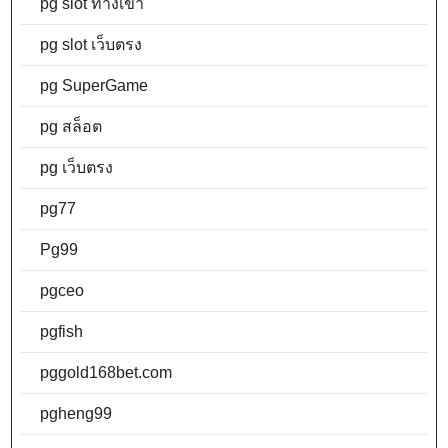
pg slot ทางเข้า
pg slot เว็บตรง
pg SuperGame
pg สล็อต
pg เว็บตรง
pg77
Pg99
pgceo
pgfish
pggold168bet.com
pgheng99