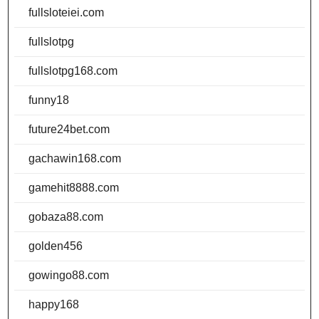
fullsloteiei.com
fullslotpg
fullslotpg168.com
funny18
future24bet.com
gachawin168.com
gamehit8888.com
gobaza88.com
golden456
gowingo88.com
happy168