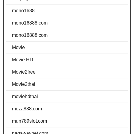
mono1688
mono16888.com
mono16888.com
Movie
Movie HD
Movie2free
Movie2thai
moviehdthai
moza888.com
mun789slot.com
nagawaybet.com