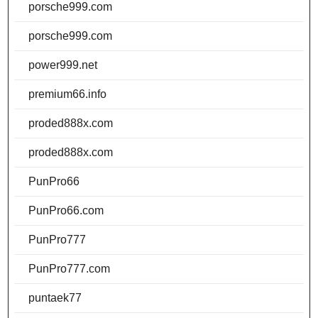
porsche999.com
porsche999.com
power999.net
premium66.info
proded888x.com
proded888x.com
PunPro66
PunPro66.com
PunPro777
PunPro777.com
puntaek77