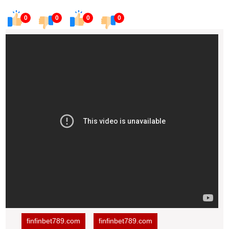
0
0
0
0
finfinbet789.com
finfinbet789.com