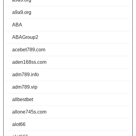
a9a9.org
ABA
ABAGroup2
acebet789.com
aden168ss.com
adm789.info
adm789.vip
allbestbet
allone745s.com
alot66