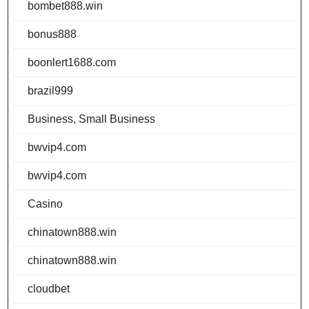
bombet888.win
bonus888
boonlert1688.com
brazil999
Business, Small Business
bwvip4.com
bwvip4.com
Casino
chinatown888.win
chinatown888.win
cloudbet