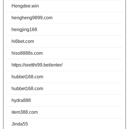
Hengdee.win
hengheng9899.com
hengjing168
hi6bet.com
hiso8888s.com
https://sretthi99.bet/enter/
hubbet168.com
hubbet168.com
hydra888
item388.com
Jinda55