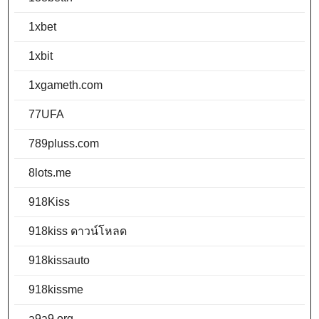
1xbet
1xbit
1xgameth.com
77UFA
789pluss.com
8lots.me
918Kiss
918kiss ดาวน์โหลด
918kissauto
918kissme
a9a9.org