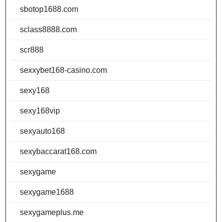
sbotop1688.com
sclass8888.com
scr888
sexxybet168-casino.com
sexy168
sexy168vip
sexyauto168
sexybaccarat168.com
sexygame
sexygame1688
sexygameplus.me