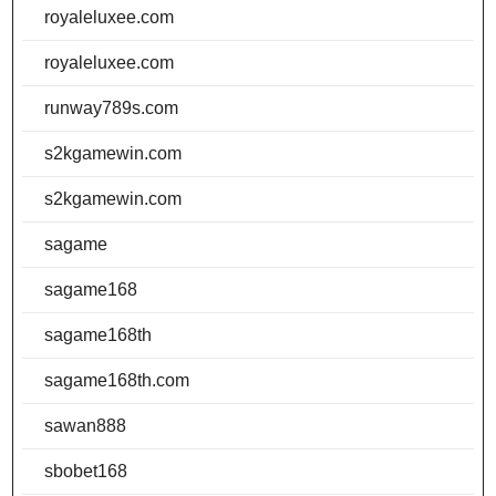
royaleluxee.com
royaleluxee.com
runway789s.com
s2kgamewin.com
s2kgamewin.com
sagame
sagame168
sagame168th
sagame168th.com
sawan888
sbobet168