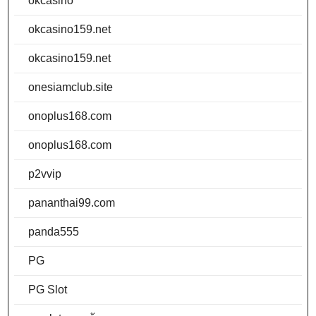
okcasino
okcasino159.net
okcasino159.net
onesiamclub.site
onoplus168.com
onoplus168.com
p2vvip
pananthai99.com
panda555
PG
PG Slot