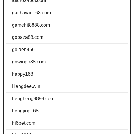
future24bet.com
gachawin168.com
gamehit8888.com
gobaza88.com
golden456
gowingo88.com
happy168
Hengdee.win
hengheng9899.com
hengjing168
hi6bet.com