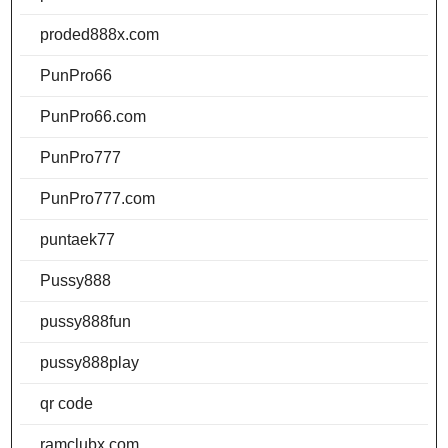
proded888x.com
PunPro66
PunPro66.com
PunPro777
PunPro777.com
puntaek77
Pussy888
pussy888fun
pussy888play
qr code
ramclubx.com