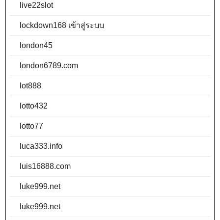
live22slot
lockdown168 เข้าสู่ระบบ
london45
london6789.com
lot888
lotto432
lotto77
luca333.info
luis16888.com
luke999.net
luke999.net