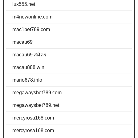
lux555.net
m4newonline.com
mac1bet789.com
macau69
macau69 สมัคร
macau888.win
mario678.info
megawaysbet789.com
megawaysbet789.net
mercyrosa168.com
mercyrosa168.com