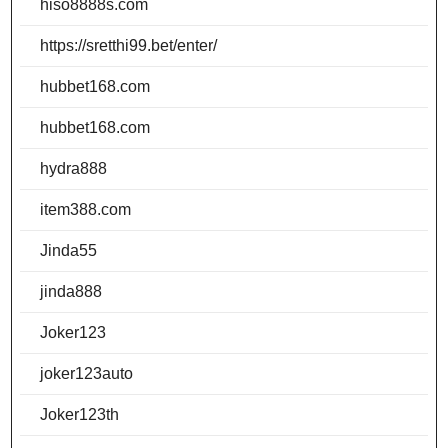
hiso8888s.com
https://sretthi99.bet/enter/
hubbet168.com
hubbet168.com
hydra888
item388.com
Jinda55
jinda888
Joker123
joker123auto
Joker123th