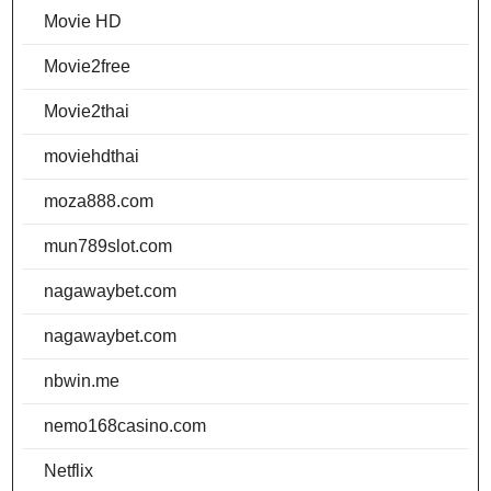
Movie HD
Movie2free
Movie2thai
moviehdthai
moza888.com
mun789slot.com
nagawaybet.com
nagawaybet.com
nbwin.me
nemo168casino.com
Netflix