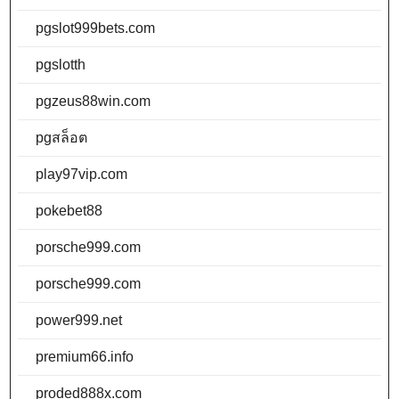
pgslot999bets.com
pgslotth
pgzeus88win.com
pgสล็อต
play97vip.com
pokebet88
porsche999.com
porsche999.com
power999.net
premium66.info
proded888x.com