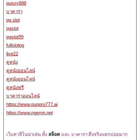
pussy888
บาคาร่า
pg slot
pgslot
pgslot99
fullslotpg
live22
ดูหนัง
ดูหนังออนไลน์
ดูหนังออนไลน์
ดูหนังฟรี
บาคาร่าออนไลน์
https://www.punpro777.ai
https://www.ngernn.net
เว็บคาสิโนน่าเล่น ทั้ง
สล็อต
และ
บาคาร่า
ตึงจริงแตกบ่อยมาก