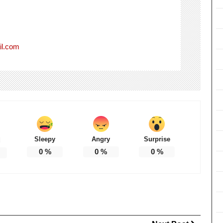
l.com
Sleepy
Angry
Surprise
d
0
%
0
%
0
%