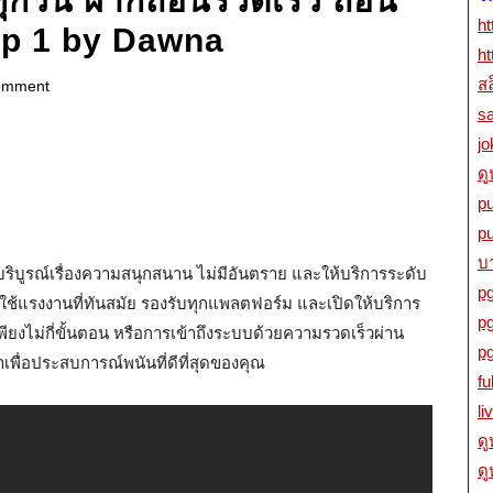
งทุกวัน ฝากถอนรวดเร็ว ถอน
ht
Top 1 by Dawna
h
สล
omment
s
jo
ดู
p
p
บ
ริบูรณ์เรื่องความสนุกสนาน ไม่มีอันตราย และให้บริการระดับ
pg
รใช้แรงงานที่ทันสมัย รองรับทุกแพลตฟอร์ม และเปิดให้บริการ
pg
ยเพียงไม่กี่ขั้นตอน หรือการเข้าถึงระบบด้วยความรวดเร็วผ่าน
pg
าเพื่อประสบการณ์พนันที่ดีที่สุดของคุณ
fu
li
ดู
ดู