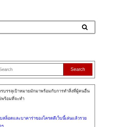
earch
r:
รบรรลุเป้าหมายมักมาพร้อมกับการทำสิ่งที่ผู้คนอื่น
่พร้อมที่จะทำ
็บสล็อตและบาคาร่าของโครตดีเว็บนี้เล่นแล้วรวย
ดๆ