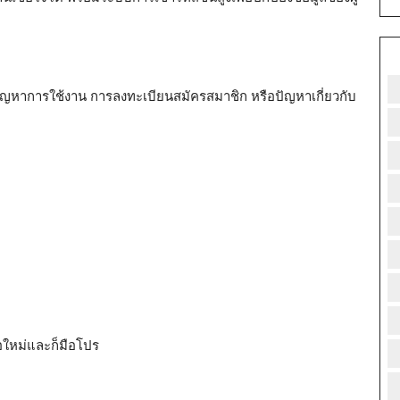
ญหาการใช้งาน การลงทะเบียนสมัครสมาชิก หรือปัญหาเกี่ยวกับ
ือใหม่และก็มือโปร