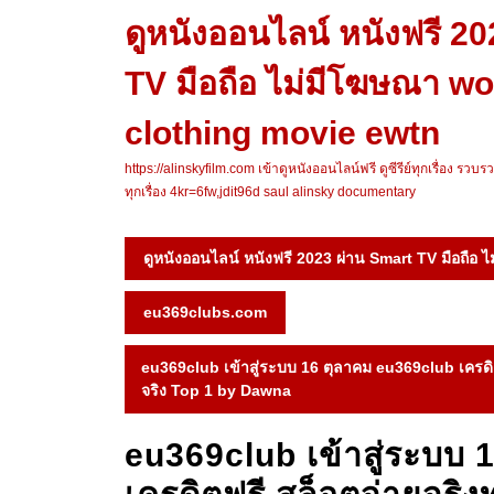
Skip
ดูหนังออนไลน์ หนังฟรี 2
to
content
TV มือถือ ไม่มีโฆษณา wo
Skip
to
clothing movie ewtn
content
https://alinskyfilm.com เข้าดูหนังออนไลน์ฟรี ดูซีรีย์ทุกเรื่อง รว
ทุกเรื่อง 4kr=6fw,jdit96d saul alinsky documentary
ดูหนังออนไลน์ หนังฟรี 2023 ผ่าน Smart TV มือถือ
eu369clubs.com
eu369club เข้าสู่ระบบ 16 ตุลาคม eu369club เครดิต
จริง Top 1 by Dawna
eu369club เข้าสู่ระบบ