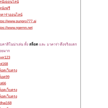
หนังออนไลน์
หนังฟรี
าคาร่าออนไลน์
tps://www.punpro777.ai
tps://www.ngernn.net
็บคาสิโนน่าเล่น ทั้ง
สล็อต
และ
บาคาร่า
ตึงจริงแตก
่อยมาก
ker123
ot168
็อตเว็บตรง
ล็อต99
ot66
็อตเว็บตรง
็อตเว็บตรง
dhai168