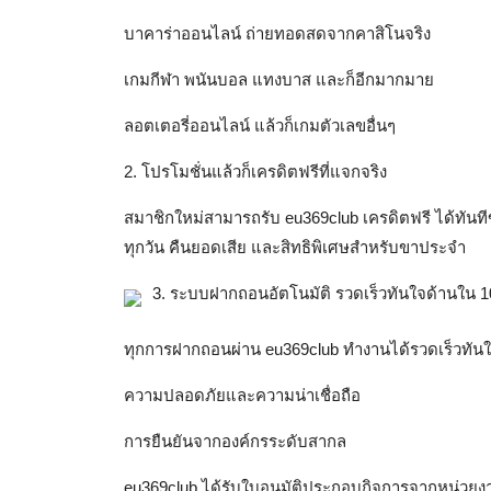
บาคาร่าออนไลน์ ถ่ายทอดสดจากคาสิโนจริง
เกมกีฬา พนันบอล แทงบาส และก็อีกมากมาย
ลอตเตอรี่ออนไลน์ แล้วก็เกมตัวเลขอื่นๆ
2. โปรโมชั่นแล้วก็เครดิตฟรีที่แจกจริง
สมาชิกใหม่สามารถรับ eu369club เครดิตฟรี ได้ทันที
ทุกวัน คืนยอดเสีย และสิทธิพิเศษสำหรับขาประจำ
3. ระบบฝากถอนอัตโนมัติ รวดเร็วทันใจด้านใน 10
ทุกการฝากถอนผ่าน eu369club ทำงานได้รวดเร็วทันใจ
ความปลอดภัยและความน่าเชื่อถือ
การยืนยันจากองค์กรระดับสากล
eu369club ได้รับใบอนุมัติประกอบกิจการจากหน่วยงานเ