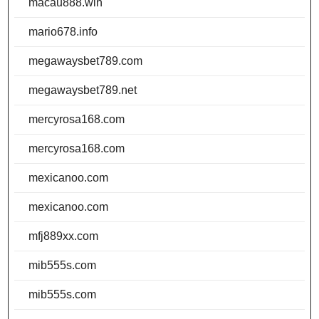
macau888.win
mario678.info
megawaysbet789.com
megawaysbet789.net
mercyrosa168.com
mercyrosa168.com
mexicanoo.com
mexicanoo.com
mfj889xx.com
mib555s.com
mib555s.com