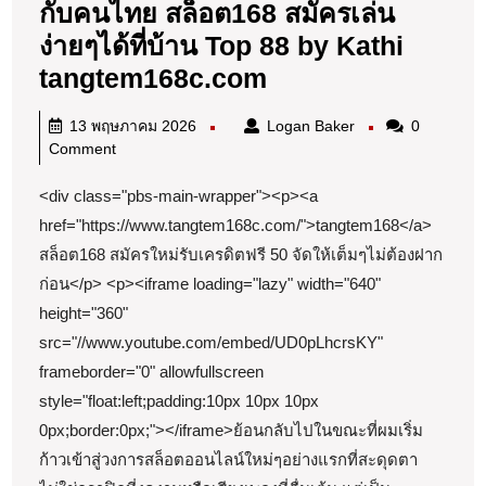
ว่า
กับคนไทย สล็อต168 สมัครเล่น
เหมาะ
ง่ายๆได้ที่บ้าน Top 88 by Kathi
กับ
Tangtem168
tangtem168c.com
คน
11
13
Logan
13 พฤษภาคม 2026
Logan Baker
0
ไทย
JUN
พฤษภาคม
Baker
Comment
สล็อต168
26
2026
สมัคร
<div class="pbs-main-wrapper"><p><a
tangtem168
เล่น
href="https://www.tangtem168c.com/">tangtem168</a>
เกม
สล็อต168 สมัครใหม่รับเครดิตฟรี 50 จัดให้เต็มๆไม่ต้องฝาก
ง่ายๆ
คา
ก่อน</p> <p><iframe loading="lazy" width="640"
ได้ที่
สิโน
height="360"
บ้าน
ไม่มี
src="//www.youtube.com/embed/UD0pLhcrsKY"
Top
ขั้น
frameborder="0" allowfullscreen
88
ต่ำ
style="float:left;padding:10px 10px 10px
by
แนะนำ
0px;border:0px;"></iframe>ย้อนกลับไปในขณะที่ผมเริ่ม
Kathi
ก้าวเข้าสู่วงการสล็อตออนไลน์ใหม่ๆอย่างแรกที่สะดุดตา
เพื่อน