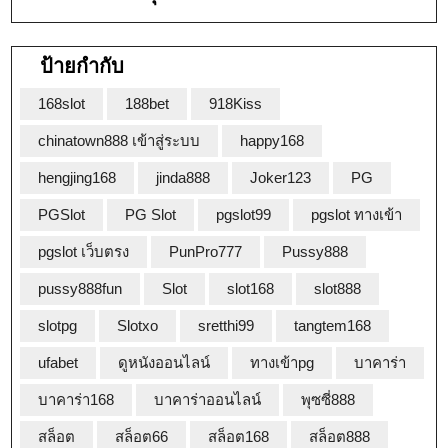
ป้ายกำกับ
168slot
188bet
918Kiss
chinatown888 เข้าสู่ระบบ
happy168
hengjing168
jinda888
Joker123
PG
PGSlot
PG Slot
pgslot99
pgslot ทางเข้า
pgslot เว็บตรง
PunPro777
Pussy888
pussy888fun
Slot
slot168
slot888
slotpg
Slotxo
sretthi99
tangtem168
ufabet
ดูหนังออนไลน์
ทางเข้าpg
บาคาร่า
บาคาร่า168
บาคาร่าออนไลน์
พุซซี่888
สล็อต
สล็อต66
สล็อต168
สล็อต888