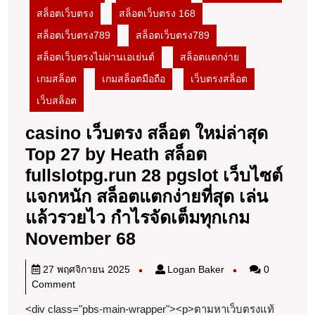
สล็อต168
สล็อตเว็บตรง
สล็อตเว็บตรง 168
สมัคร
สล็อตเว็บตรง789
สล็อตเว็บตรง789
เล่น
สล็อตเว็บตรงไม่ผ่านเอเย่นต์
สล็อตแตกง่าย
ง่ายๆ
เกมสล็อต
เกมสล็อตมือถือ
เว็บตรงสล็อต
ได้ที่
เว็บสล็อต
บ้าน
casino เว็บตรง สล็อต ใหม่ล่าสุด
Top
Top 27 by Heath สล็อต
88
fullslotpg.run 28 pgslot เว็บไซต์
by
แจกหนัก สล็อตแตกง่ายที่สุด เล่น
Kathi
แล้วรวยไว กำไรจัดเต็มทุกเกม
tangtem168c.co
casino
November 68
เว็บ
27
Logan
27 พฤศจิกายน 2025
Logan Baker
0
ตรง
พฤศจิกายน
Baker
Comment
สล็อต
2025
<div class="pbs-main-wrapper"><p>ตามหาเว็บตรงแท้