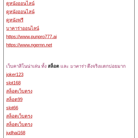
ดูหนังออนไลน์
ดูหนังออนไลน์
ดูหนังฟรี
บาคาร่าออนไลน์
https://www.punpro777.ai
https://www.ngernn.net
เว็บคาสิโนน่าเล่น ทั้ง
สล็อต
และ
บาคาร่า
ตึงจริงแตกบ่อยมาก
joker123
slot168
สล็อตเว็บตรง
สล็อต99
slot66
สล็อตเว็บตรง
สล็อตเว็บตรง
judhai168