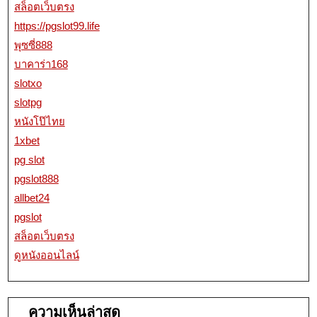
สล็อตเว็บตรง
https://pgslot99.life
พุซซี่888
บาคาร่า168
slotxo
slotpg
หนังโป๊ไทย
1xbet
pg slot
pgslot888
allbet24
pgslot
สล็อตเว็บตรง
ดูหนังออนไลน์
ความเห็นล่าสุด