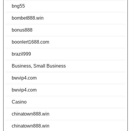
bng55
bombet888.win
bonus888
boonlert1688.com
brazil999
Business, Small Business
bwvip4.com
bwvip4.com
Casino
chinatown888.win
chinatown888.win